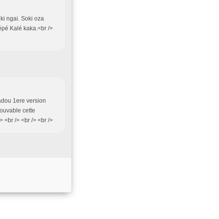
ki ngai. Soki oza
épé Kalé kaka.<br />
Dadou 1ere version
rouvable cette
 <br /> <br /> <br />