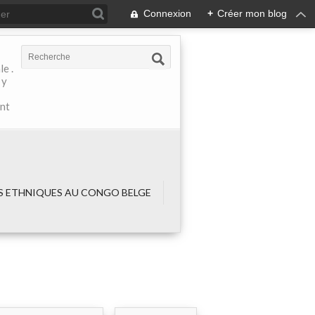
Connexion
+
Créer mon blog
e .
 y
ant
 ETHNIQUES AU CONGO BELGE