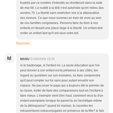
frustrés par ce nombre d'interdits se révolteront dans la suite
de mai 68. La nudité à la télé n'est autorisée qu'en milieu des
années 70. La liberté sans restriction vire à la dépravation
des moeurs. Ce que nous sommes en train de vivre au sein
de nos familles congolaises. Pensons faire du bien à nos
enfants en faisant une place large à la liberté. Un enfant doit
rester un enfant tant qu'il est sous votre toit.
Répondre
M
MANU
01/09/2009 19:35
ni le bastonage, ni l'enfant roi. La seule éducation que l'on
peut donner à son enfant est ta présence à ses côtés, ton
regard au quotidien sur son évolution, lui faire comprendre
qu'il peut compter sur toi sans pour autant envahir son
espace. Ne pas jouer le papa qui a toujours été le premier de
la classe, éviter de faire des comparaisons tout en l'incitant à
faire mieux. L'exemple vient d'en haut; comment veux-tu d'un
enfant exemplaire lorsque toi parent tu es l'archétype même
de la délinquance? quand toi maman, tu racontes tes
mésaventures extraconjugales en présence de ta fille? tu fais