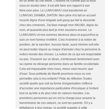
en un enfer au ciel étoilé. L'histoire ne s'arrête pas là vous
vous en doutez bien. Il est allé faire son rapport à son
frère,mon père. Le LUMVUMVU s'est transformé en
LUMVUKI, DIAMBA, DIATON. Mon père m'a fait un accueil
musclé digne d'une brigade anti-gang qui fait la descente
chez des crimenels. J'ai bien mangé mon NKUBA, digne du
nom, et quarante plus tard je m'en souviens encore. Le
LUMVUMVU et moi sommes devenus deux et aujourd'hui je
suis un nom fumeur invétéré. Cela m'amène à la notion de
punition, de la sanction. Aucune faute, aussi minime soit-elle
ne peut rester impuni au risque d'annuler chez la personne la
notion morale des choses. La notion de ce qui est respectable
ou pas. S'asseoir sur un divan, s'embrasser tendrement avec
sa copine ne dérange personne dans ue famille occidentale.
Cela est impassable chez nous, mieux vaut mourrir, que
d'oser. Sous prétexte de liberté pourrions-nous ou non
permettre cela à nos enfants? Piste de réflexion.Toutes
société quelle que soit sa forme d'organisation s'efforce
d'accorder une importance particulière d'inculquer à l'enfant
tout ce qu'elle a de plus cher en valeurs morales. Les
premières personnes qui en ont la charge pour assurer la
transmission de ces valeurs, ce sont les parents. S'il y a
défaillance à leur niveau, la société supplée à cette