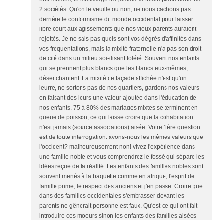
2 sociétés. Qu'on le veuille ou non, ne nous cachons pas
derrière le conformisme du monde occidental pour laisser
libre court aux agissements que nos vieux parents auraient
rejettés. Je ne sais pas quels sont vos dégrés d'affinités dans
vos fréquentations, mais la mixité fraternelle n'a pas son droit
de cité dans un milieu soi-disant toléré. Souvent nos enfants
qui se prennent plus blancs que les blancs eux-mêmes,
désenchantent. La mixité de façade affichée n'est qu'un
leurre, ne sortons pas de nos quartiers, gardons nos valeurs
en faisant des leurs une valeur ajoutée dans l'éducation de
nos enfants. 75 à 80% des mariages mixtes se terminent en
queue de poisson, ce qui laisse croire que la cohabitation
n'est jamais (source associations) aisée. Votre 1ère question
est de toute interrogation: avons-nous les mêmes valeurs que
l'occident? malheureusement non! vivez l'expérience dans
une famille noble et vous comprendrez le fossé qui sépare les
idées reçue de la réalité. Les enfants des familles nobles sont
souvent menés à la baquette comme en afrique, l'esprit de
famille prime, le respect des anciens et j'en passe. Croire que
dans des familles occidentales s'embrasser devant les
parents ne gênerait personne est faux. Qu'est-ce qui ont fait
introduire ces moeurs sinon les enfants des familles aisées