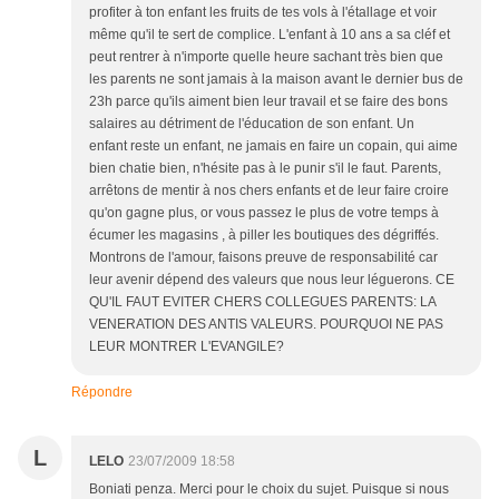
profiter à ton enfant les fruits de tes vols à l'étallage et voir
même qu'il te sert de complice. L'enfant à 10 ans a sa cléf et
peut rentrer à n'importe quelle heure sachant très bien que
les parents ne sont jamais à la maison avant le dernier bus de
23h parce qu'ils aiment bien leur travail et se faire des bons
salaires au détriment de l'éducation de son enfant. Un
enfant reste un enfant, ne jamais en faire un copain, qui aime
bien chatie bien, n'hésite pas à le punir s'il le faut. Parents,
arrêtons de mentir à nos chers enfants et de leur faire croire
qu'on gagne plus, or vous passez le plus de votre temps à
écumer les magasins , à piller les boutiques des dégriffés.
Montrons de l'amour, faisons preuve de responsabilité car
leur avenir dépend des valeurs que nous leur léguerons. CE
QU'IL FAUT EVITER CHERS COLLEGUES PARENTS: LA
VENERATION DES ANTIS VALEURS. POURQUOI NE PAS
LEUR MONTRER L'EVANGILE?
Répondre
L
LELO
23/07/2009 18:58
Boniati penza. Merci pour le choix du sujet. Puisque si nous