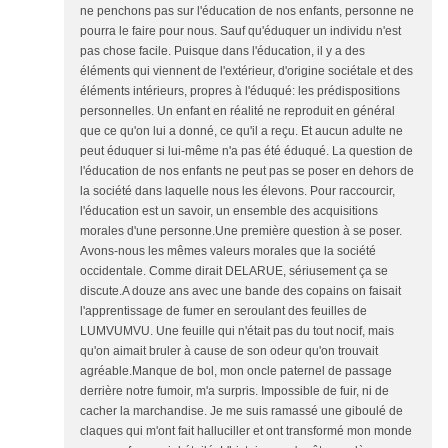
ne penchons pas sur l'éducation de nos enfants, personne ne
pourra le faire pour nous. Sauf qu'éduquer un individu n'est
pas chose facile. Puisque dans l'éducation, il y a des
éléments qui viennent de l'extérieur, d'origine sociétale et des
éléments intérieurs, propres à l'éduqué: les prédispositions
personnelles. Un enfant en réalité ne reproduit en général
que ce qu'on lui a donné, ce qu'il a reçu. Et aucun adulte ne
peut éduquer si lui-même n'a pas été éduqué. La question de
l'éducation de nos enfants ne peut pas se poser en dehors de
la société dans laquelle nous les élevons. Pour raccourcir,
l'éducation est un savoir, un ensemble des acquisitions
morales d'une personne.Une première question à se poser.
Avons-nous les mêmes valeurs morales que la société
occidentale. Comme dirait DELARUE, sériusement ça se
discute.A douze ans avec une bande des copains on faisait
l'apprentissage de fumer en seroulant des feuilles de
LUMVUMVU. Une feuille qui n'était pas du tout nocif, mais
qu'on aimait bruler à cause de son odeur qu'on trouvait
agréable.Manque de bol, mon oncle paternel de passage
derrière notre fumoir, m'a surpris. Impossible de fuir, ni de
cacher la marchandise. Je me suis ramassé une giboulé de
claques qui m'ont fait halluciller et ont transformé mon monde