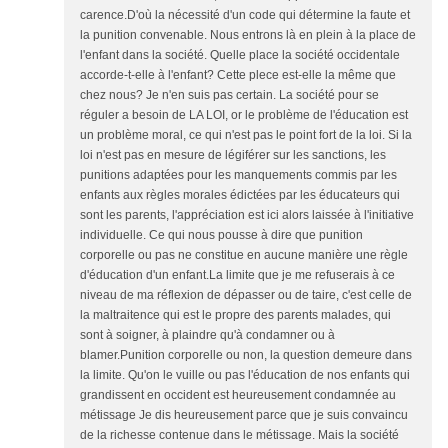
carence.D'où la nécessité d'un code qui détermine la faute et
la punition convenable. Nous entrons là en plein à la place de
l'enfant dans la société. Quelle place la société occidentale
accorde-t-elle à l'enfant? Cette plece est-elle la même que
chez nous? Je n'en suis pas certain. La société pour se
réguler a besoin de LA LOI, or le problème de l'éducation est
un problème moral, ce qui n'est pas le point fort de la loi. Si la
loi n'est pas en mesure de légiférer sur les sanctions, les
punitions adaptées pour les manquements commis par les
enfants aux règles morales édictées par les éducateurs qui
sont les parents, l'appréciation est ici alors laissée à l'initiative
individuelle. Ce qui nous pousse à dire que punition
corporelle ou pas ne constitue en aucune manière une règle
d'éducation d'un enfant.La limite que je me refuserais à ce
niveau de ma réflexion de dépasser ou de taire, c'est celle de
la maltraitence qui est le propre des parents malades, qui
sont à soigner, à plaindre qu'à condamner ou à
blamer.Punition corporelle ou non, la question demeure dans
la limite. Qu'on le vuille ou pas l'éducation de nos enfants qui
grandissent en occident est heureusement condamnée au
métissage Je dis heureusement parce que je suis convaincu
de la richesse contenue dans le métissage. Mais la société