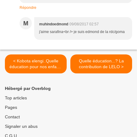
Répondre
M
muhindoedmond
09/08/2017 02:57
j'aime sarafina<br /> je suis edmond de la rdc/goma
< Kobota elengi..Quelle
Quelle éducation...? La
éducation pour nos enfants
contribution de LELO >
en occident?
Hébergé par Overblog
Top articles
Pages
Contact
Signaler un abus
C.G.U.