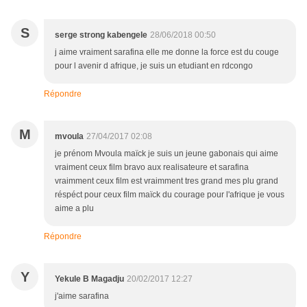
S
serge strong kabengele
28/06/2018 00:50
j aime vraiment sarafina elle me donne la force est du couge
pour l avenir d afrique, je suis un etudiant en rdcongo
Répondre
M
mvoula
27/04/2017 02:08
je prénom Mvoula maïck je suis un jeune gabonais qui aime
vraiment ceux film bravo aux realisateure et sarafina
vraimment ceux film est vraimment tres grand mes plu grand
réspéct pour ceux film maïck du courage pour l'afrique je vous
aime a plu
Répondre
Y
Yekule B Magadju
20/02/2017 12:27
j'aime sarafina