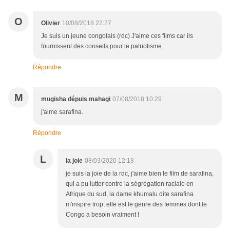
O
Olivier
10/08/2018 22:27
Je suis un jeune congolais (rdc) J'aime ces films car ils
fournissent des conseils pour le patriotisme.
Répondre
M
mugisha dépuis mahagi
07/08/2018 10:29
j'aime sarafina.
Répondre
L
la joie
08/03/2020 12:18
je suis la joie de la rdc, j'aime bien le film de sarafina,
qui a pu lutter contre la ségrégation raciale en
Afrique du sud, la dame khumalu dite sarafina
m'inspire trop, elle est le genre des femmes dont le
Congo a besoin vraiment !