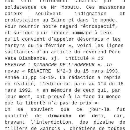
eux sont froidement abattus par la
soldatesque de Mr Mobutu. Ces massacres
odieux soulèvent indignation et
protestation au Zaïre et dans le monde.
Pour nourrir notre regard rétrospectif,
et surtout pour rendre hommage à ceux
qu’il convient d’appeler désormais « les
Martyrs du 16 février », voici les lignes
saillantes d’un article du révérend Père
Vata Diambanza, sj, intitulé «
16
FEVRIER : DIMANCHE DE L’HORREUR », in
revue « RENAITRE N°2-3 du 15 mars 1993,
Année II,pp 18-19. La rédaction a repris
en réalité, l’éditorial paru au N°4 du 15
mars 1992, « en mémoire de ceux qui, par
leur mort, ont prouvé à la face du monde
que la liberté n’a pas de prix ».
On se souvient que ce jour-là fut
qualifié de
dimanche de défi
, car,
bravant l’interdiction, des dizaine de
milliers de Zaïrois , chrétiens de toutes