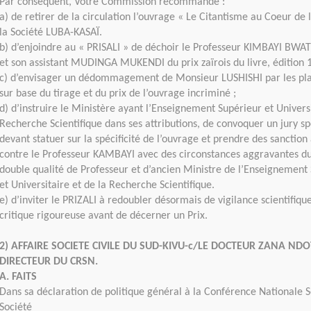
Par conséquent, Votre Commission recommande :
a) de retirer de la circulation l’ouvrage « Le Citantisme au Coeur de 
la Société LUBA-KASAÏ.
b) d’enjoindre au « PRISALI » de déchoir le Professeur KIMBAYI BWA
et son assistant MUDINGA MUKENDI du prix zaïrois du livre, édition 
c) d’envisager un dédommagement de Monsieur LUSHISHI par les pla
sur base du tirage et du prix de l’ouvrage incriminé ;
d) d’instruire le Ministère ayant l’Enseignement Supérieur et Universi
Recherche Scientifique dans ses attributions, de convoquer un jury sp
devant statuer sur la spécificité de l’ouvrage et prendre des sanctio
contre le Professeur KAMBAYI avec des circonstances aggravantes du
double qualité de Professeur et d’ancien Ministre de l’Enseignement
et Universitaire et de la Recherche Scientifique.
e) d’inviter le PRIZALI à redoubler désormais de vigilance scientifiqu
critique rigoureuse avant de décerner un Prix.
2) AFFAIRE SOCIETE CIVILE DU SUD-KIVU-c/LE DOCTEUR ZANA NDO
DIRECTEUR DU CRSN.
A. FAITS
Dans sa déclaration de politique général à la Conférence Nationale S
Société