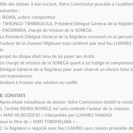
Afin des statuer à bon escient, Votre Commission procéda à l’auditio
suivantes :
- BIDIKA, auteur compositeur
- TSHIONGO TSHIBIKULULA, Président Délégué Général de la Régide
- ENGWANDA, chargé de mission de la SONEGA.
Le Président Délégué Général de la Régideso reconnaît en la person
l’auteur de la chanson litigieuse mais soutient que seul feu LUAMBO
le
projet du disque était tenu de lui payer ses droits.
Le chargé de mission de la SONEGA quant à lui fustige le comportem
Délégué Général de la Régideso pour avoir réservé un silence total à
correspondances
tendant à trouver une solution au conflit.
B. CONSTATS
Après étude minutieuse du dossier Votre Commission établit le consta
1. l’artiste BIDIKA NOWELE est sans conteste l’auteur de la chanson
« MAYI YA REGIDESO » interprétée par LUAMBO MAKIADI
sous le titre de « MAYI TOKOMELAKA » ;
2. la Régideso a négocié avec feu LUAMBO sans cession préalable d