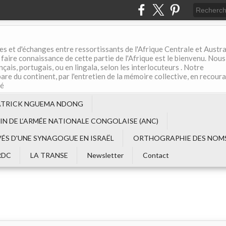
es et d'échanges entre ressortissants de l'Afrique Centrale et Austral
aire connaissance de cette partie de l'Afrique est le bienvenu. Nous
çais, portugais, ou en lingala, selon les interlocuteurs . Notre
are du continent, par l'entretien de la mémoire collective, en recour
té
ATRICK NGUEMA NDONG
EIN DE L‘ARMÉE NATIONALE CONGOLAISE (ANC)
VÉS D'UNE SYNAGOGUE EN ISRAËL
ORTHOGRAPHIE DES NOMS
RDC
LA TRANSE
Newsletter
Contact