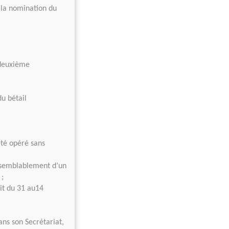
 la nomination du
 deuxième
du bétail
été opéré sans
aisemblablement d’un
 ;
uit du 31 au14
ans son Secrétariat,