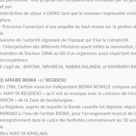
du patrimoine ; elle propose son remplacement immédiat par un ge
et son
interdiction de séjour à LWIRO tant que le nouveau responsable n’es
place.
- Préconise l’ouverture d’une enquête du haut niveau sur la gestion d
le
laxisme de l’autorité régionale de l’époque qui frise la complicité.
- l’Interpellation des différents Ministres ayant initiés la nomination,
maintien de Docteur ZANA au têt d’un organisme aussi important ma
incompétence.
Il s’agit de : BAYONA, WAMBEYA, NABIKA KALANDA, et KAMBANYI BA
3) AFFAIRE BIDIKA –c/ REGIDESO
En 1986, l’artiste musicien indépendant BIDIKA NOWELE composa une
« MAYI YA REGIDESO » qu’il mit en musique avec le concours de l’or
VISION » de la Zone de bandalungwa.
La Régideso, auprès de laquelle la Bande cassette fut déposée nég
MAKIADI à l’insu de l’artiste BIDIKA, pour l’arrangement musical de l
enregistrement dans le cadre des festivités commémorant les 50 ans
le
titre MAYI YA KIMELAKA.