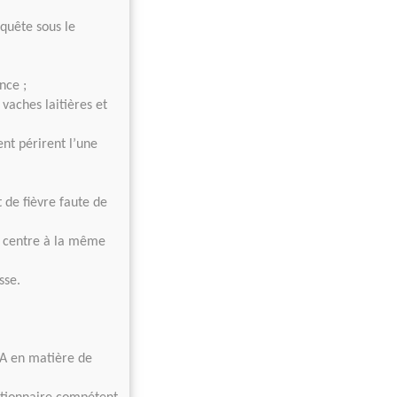
nquête sous le
nce ;
vaches laitières et
nt périrent l’une
 de fièvre faute de
u centre à la même
sse.
NA en matière de