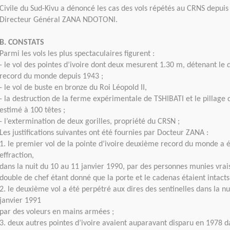
Civile du Sud-Kivu a dénoncé les cas des vols répétés au CRNS depuis
Directeur Général ZANA NDOTONI.
B. CONSTATS
Parmi les vols les plus spectaculaires figurent :
- le vol des pointes d’ivoire dont deux mesurent 1.30 m, détenant le
record du monde depuis 1943 ;
- le vol de buste en bronze du Roi Léopold II,
- la destruction de la ferme expérimentale de TSHIBATI et le pillage 
estimé à 100 têtes ;
- l’extermination de deux gorilles, propriété du CRSN ;
Les justifications suivantes ont été fournies par Docteur ZANA :
1. le premier vol de la pointe d’ivoire deuxième record du monde a 
effraction,
dans la nuit du 10 au 11 janvier 1990, par des personnes munies vr
double de chef étant donné que la porte et le cadenas étaient intacts
2. le deuxième vol a été perpétré aux dires des sentinelles dans la n
janvier 1991
par des voleurs en mains armées ;
3. deux autres pointes d’ivoire avaient auparavant disparu en 1978 d