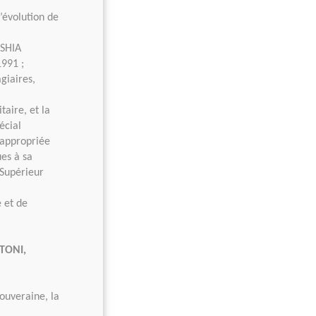
l’évolution de
TSHIA
1991 ;
giaires,
taire, et la
écial
n appropriée
es à sa
 Supérieur
e et de
TONI,
ouveraine, la