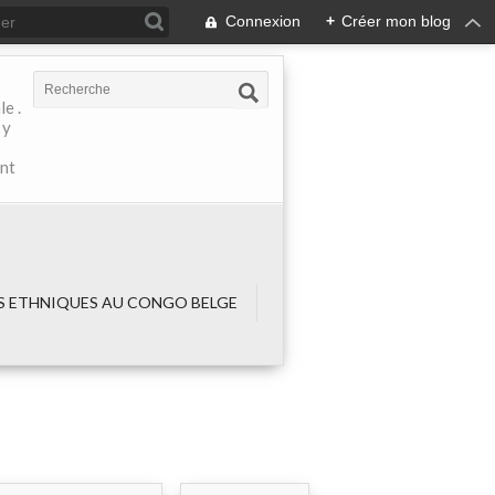
Connexion
+
Créer mon blog
e .
 y
ant
 ETHNIQUES AU CONGO BELGE