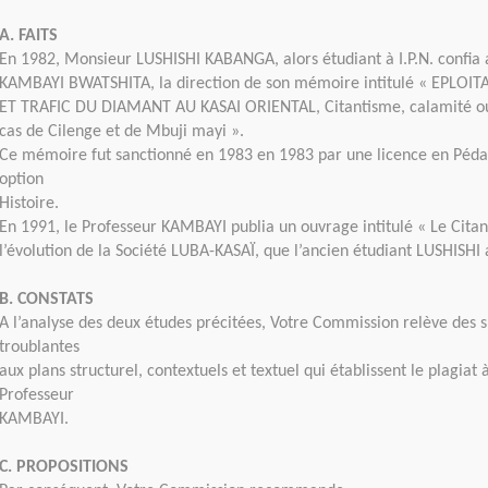
A. FAITS
En 1982, Monsieur LUSHISHI KABANGA, alors étudiant à I.P.N. confia 
KAMBAYI BWATSHITA, la direction de son mémoire intitulé « EPLOITA
ET TRAFIC DU DIAMANT AU KASAI ORIENTAL, Citantisme, calamité ou
cas de Cilenge et de Mbuji mayi ».
Ce mémoire fut sanctionné en 1983 en 1983 par une licence en Péd
option
Histoire.
En 1991, le Professeur KAMBAYI publia un ouvrage intitulé « Le Cita
l’évolution de la Société LUBA-KASAÏ, que l’ancien étudiant LUSHISHI 
B. CONSTATS
A l’analyse des deux études précitées, Votre Commission relève des 
troublantes
aux plans structurel, contextuels et textuel qui établissent le plagiat
Professeur
KAMBAYI.
C. PROPOSITIONS