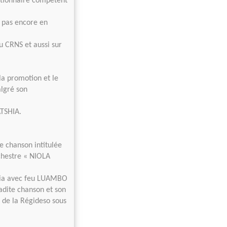
stionnaire compétent
t pas encore en
u CRNS et aussi sur
 la promotion et le
lgré son
TSHIA.
 chanson intitulée
chestre « NIOLA
ocia avec feu LUAMBO
adite chanson et son
 de la Régideso sous