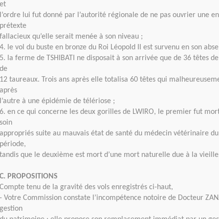
et
l’ordre lui fut donné par l’autorité régionale de ne pas ouvrier une e
prétexte
fallacieux qu’elle serait menée à son niveau ;
4. le vol du buste en bronze du Roi Léopold II est survenu en son abse
5. la ferme de TSHIBATI ne disposait à son arrivée que de 36 têtes de 
de
12 taureaux. Trois ans après elle totalisa 60 têtes qui malheureuseme
après
l’autre à une épidémie de télériose ;
6. en ce qui concerne les deux gorilles de LWIRO, le premier fut mort
soin
appropriés suite au mauvais état de santé du médecin vétérinaire d
période,
tandis que le deuxième est mort d’une mort naturelle due à la vieille
C. PROPOSITIONS
Compte tenu de la gravité des vols enregistrés ci-haut,
- Votre Commission constate l’incompétence notoire de Docteur ZA
gestion