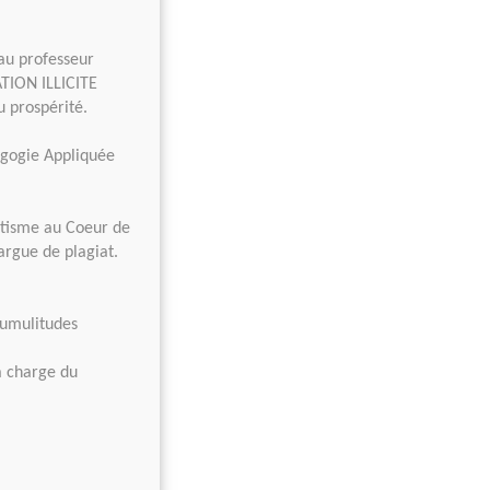
au professeur
TION ILLICITE
 prospérité.
agogie Appliquée
ntisme au Coeur de
argue de plagiat.
sumulitudes
 à charge du