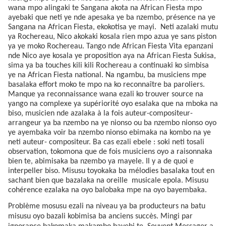
wana mpo alingaki te Sangana akota na African Fiesta mpo
ayebaki que neti ye nde apesaka ye ba nzembo, présence na ye
Sangana na African Fiesta, ekokotisa ye mayi.
Neti azalaki mutu
ya Rochereau, Nico akokaki kosala rien mpo azua ye sans piston
ya ye moko Rochereau. Tango nde African Fiesta Vita epanzani
nde Nico aye kosala ye proposition aya na African Fiesta Sukisa,
sima ya ba touches kili kili Rochereau a continuaki ko simbisa
ye na African Fiesta national. Na ngambu, ba musiciens mpe
basalaka effort moko te mpo na ko reconnaître ba paroliers.
Manque ya reconnaissance wana ezali ko trouver source na
yango na complexe ya supériorité oyo esalaka que na mboka na
biso, musicien nde azalaka à la fois auteur-compositeur-
arrangeur ya ba nzembo na ye nionso ou ba nzembo nionso oyo
ye ayembaka voir ba nzembo nionso ebimaka na kombo na ye
neti auteur- compositeur. Ba cas ezali ebele : soki neti tosali
observation, tokomona que de fois musiciens oyo a raisonnaka
bien te, abimisaka ba nzembo ya mayele. Il y a de quoi e
interpeller biso. Misusu toyokaka ba mélodies basalaka tout en
sachant bien que bazalaka na oreille
musicale epola. Misusu
cohérence ezalaka na oyo balobaka mpe na oyo bayembaka.
Problème mosusu ezali na niveau ya ba producteurs na batu
misusu oyo bazali kobimisa ba anciens succès. Mingi par