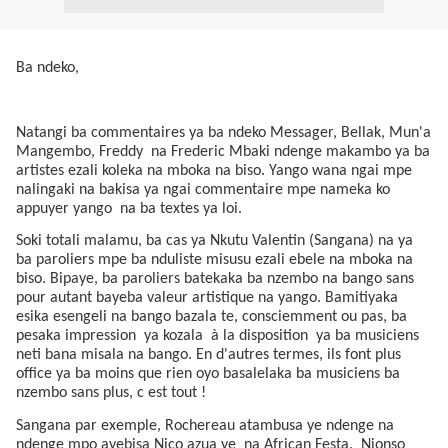
Ba ndeko,
Natangi ba commentaires ya ba ndeko Messager, Bellak, Mun'a
Mangembo, Freddy
na Frederic
Mbaki ndenge makambo ya ba
artistes ezali koleka na mboka na biso. Yango wana ngai mpe
nalingaki na bakisa ya ngai commentaire mpe nameka ko
appuyer yango
na ba textes ya loi.
Soki totali malamu, ba cas ya Nkutu Valentin (Sangana) na ya
ba paroliers mpe ba nduliste misusu ezali ebele na mboka na
biso. Bipaye, ba paroliers batekaka ba nzembo na bango sans
pour autant bayeba valeur artistique na yango. Bamitiyaka
esika esengeli na bango bazala te, consciemment ou pas, ba
pesaka impression
ya kozala
à la disposition
ya ba musiciens
neti bana misala na bango. En d'autres termes, ils font plus
office ya ba moins que rien oyo basalelaka ba musiciens ba
nzembo sans plus, c est tout !
Sangana par exemple, Rochereau atambusa ye ndenge na
ndenge mpo ayebisa Nico azua ye
na African Festa. Nionso