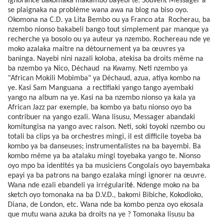
ignorance
bakomaka makambo bayebi te. Souvent Messager a
se plaignaka na problème wana awa na blog na biso oyo.
Okomona na C.D. ya Lita Bembo ou ya Franco ata
Rocherau, ba
nzembo nionso bakabeli bango tout simplement par manque ya
recherche ya bosolo ou ya auteur ya nzembo. Rochereau nde ye
moko azalaka maître na détournement ya ba œuvres ya
baninga. Nayebi nini nazali koloba, atekisa ba droits même na
ba nzembo ya Nico, Déchaud
na Kwamy. Neti nzembo ya
"African Mokili Mobimba" ya Déchaud, azua, atiya kombo na
ye.
Kasi Sam Manguana
a rectifiaki yango tango ayembaki
yango na album na ye.
Kasi na ba nzembo nionso ya kala ya
African Jazz par exemple, ba kombo ya batu nionso oyo ba
contribuer na yango ezali. Wana lisusu, Messager abandaki
komitungisa na yango avec raison. Neti, soki toyoki nzembo ou
totali ba clips ya ba orchestres mingi, il est difficile toyeba ba
kombo ya ba danseuses; instrumentalistes na ba bayembi. Ba
kombo même ya ba atalaku mingi toyebaka yango te. Nionso
oyo mpo ba identités ya ba musiciens Congolais oyo bayembaka
epayi ya ba patrons na bango ezalaka mingi ignorer na œuvre.
Wana nde ezali ebandeli ya irrégularit
é
. Ndenge moko na ba
sketch oyo tomonaka na ba D.V.D., bakomi Bibiche, Kokodioko,
Diana, de London, etc. Wana nde ba kombo penza oyo ekosala
que mutu wana azuka ba droits na ye ? Tomonaka lisusu ba