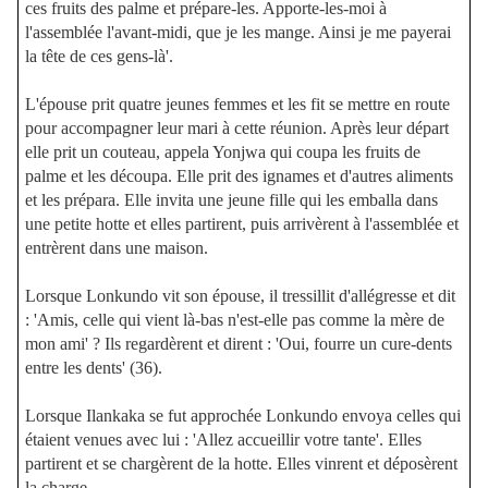
ces fruits des palme et prépare-les. Apporte-les-moi à
l'assemblée l'avant-midi, que je les mange. Ainsi je me payerai
la tête de ces gens-là'.
L'épouse prit quatre jeunes femmes et les fit se mettre en route
pour accompagner leur mari à cette réunion. Après leur départ
elle prit un couteau, appela Yonjwa qui coupa les fruits de
palme et les découpa. Elle prit des ignames et d'autres aliments
et les prépara. Elle invita une jeune fille qui les emballa dans
une petite hotte et elles partirent, puis arrivèrent à l'assemblée et
entrèrent dans une maison.
Lorsque Lonkundo vit son épouse, il tressillit d'allégresse et dit
: 'Amis, celle qui vient là-bas n'est-elle pas comme la mère de
mon ami' ? Ils regardèrent et dirent : 'Oui, fourre un cure-dents
entre les dents' (36).
Lorsque Ilankaka se fut approchée Lonkundo envoya celles qui
étaient venues avec lui : 'Allez accueillir votre tante'. Elles
partirent et se chargèrent de la hotte. Elles vinrent et déposèrent
la charge.