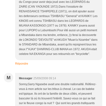
du Congo pour avoir deja joué avec les LEOPARDS du
ZAIRE (CAN YAOUNDE 1972).Dans l'ossature de
RENAISSANCE TSHIPEPELE (1971), on doit ajouter aussi
les defenseurs centraux TSHIBASU "General" et KANIKY. Les
KINOIS ont connu TSHIBASU dans les LEOPARDS de
MUANA KASSONGO (1977 ou 1978). KANIKY jouera aussi
pour LUPOPO a Lubumbashi.Pour été aussi un petit moment
a Mbandaka dans ma tendre, enfance, j'y ferai la decouverte
de LOKONDO "DEVOUTE" et AKUDA "Muan'a Nzambe" dans
le STANDARD de Mbandaka, avant qu'ils rejoignent tous les
deux l'"AJAX" DANRING-CLUB IMANA en 1972. AKUDA etait
celebre NA EKANGA pour ses retournés en "bicyclette".
Répondre
M
Messager
25/09/2008 09:14
Sonny,Garry Ngasebe avait une double nationalité. Référez-
vous à mon article sur les tribus à cheval. Le cas de bateke
est typique. Ils ont de la famille de deux côtés, et peuvent
basculer là où ils trouvent l'intérêt. Savez-vous ce qui se fait
sur le fleuve congo la nuit ? Qui sont les grands trafiquants