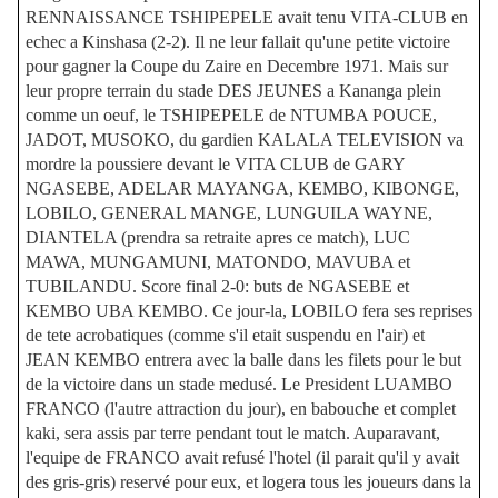
RENNAISSANCE TSHIPEPELE avait tenu VITA-CLUB en
echec a Kinshasa (2-2). Il ne leur fallait qu'une petite victoire
pour gagner la Coupe du Zaire en Decembre 1971. Mais sur
leur propre terrain du stade DES JEUNES a Kananga plein
comme un oeuf, le TSHIPEPELE de NTUMBA POUCE,
JADOT, MUSOKO, du gardien KALALA TELEVISION va
mordre la poussiere devant le VITA CLUB de GARY
NGASEBE, ADELAR MAYANGA, KEMBO, KIBONGE,
LOBILO, GENERAL MANGE, LUNGUILA WAYNE,
DIANTELA (prendra sa retraite apres ce match), LUC
MAWA, MUNGAMUNI, MATONDO, MAVUBA et
TUBILANDU. Score final 2-0: buts de NGASEBE et
KEMBO UBA KEMBO. Ce jour-la, LOBILO fera ses reprises
de tete acrobatiques (comme s'il etait suspendu en l'air) et
JEAN KEMBO entrera avec la balle dans les filets pour le but
de la victoire dans un stade medusé. Le President LUAMBO
FRANCO (l'autre attraction du jour), en babouche et complet
kaki, sera assis par terre pendant tout le match. Auparavant,
l'equipe de FRANCO avait refusé l'hotel (il parait qu'il y avait
des gris-gris) reservé pour eux, et logera tous les joueurs dans la