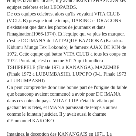
equipes favorites locales, il y avait aussi KINSHASA avec ses
equipes celebres et les LEOPARDS.
De ces equipes celebres, alors qu'ils voyaient VITA CLUB
(V.CLUB) presque tout le temps, DARING et DRAGONS
n'existaient que dans les photos de journaux et dans
l'imagination(1966-1974). Et l'equipe qui va plus les marquer,
c'est le DC IMANA de l'ATTAQUE BAZOOKA (Kakoko-
Kidumu-Mungu Tex-Lokondo), le fameux AJAX DE KIN de
1972. Cette equipe qui battra VITA CLUB a tous les coups en
1972. Pourtant, c'est ce meme VITA qui humiliera
TSHIPEPELE (Finale 1971 a KANANGA), MAZEMBE
(Finale 1972 a LUBUMBASHI), LUPOPO (9-1, Finale 1973
a LUBUMBASHI).
On peut comprendre donc une bonne part de l'origine du faible
que beaucoup avaient commencé a avoir pour DC IMANA
dans ces coins du pays. VITA CLUB c'etait le vilain qui
gachait leurs fetes, et IMANA paraissait de temps a autres
comme le lointain justicier. Il y avait aussi le charme
d'Emmanuel KAKOKO.
Imaginez la deception des KANANGAIS en 1971. La