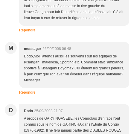
des congolais de Kinshasa comme on l'a déjà dit ici. Ils ont
tout simplement quitté en masse la rive gauche du
fleuve Congo pour fuir l'autorité colonial qui s'installait. C'était
leur façon à eux de refuser la rigueur coloniale.
Répondre
M
messager
26/09/2008 06:48
Dodo,Moi j'attends aussi les souvenirs sur les équipes de
Kisangani. malekesa, Sporting etc. Comment était l'ambiance
sportive à Kisangani Boyoma? Qui étaient les grands joueurs,
à part ceux que l'on avait vu évoluer dans l'équipe nationale?
Messager
Répondre
D
Dodo
25/09/2008 21:07
A propos de GARY NGASEBE, les Congolais d'en face l'ont
connus sous le nom de GARINCHA dans l'Etoile du Congo
(1976-1982). Il ne fera jamais partie des DIABLES ROUGES