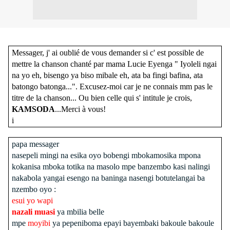
Messager, j' ai oublié de vous demander si c' est possible de
mettre la chanson chanté par mama Lucie Eyenga " Iyoleli ngai
na yo eh, bisengo ya biso mibale eh, ata ba fingi bafina, ata
batongo batonga...". Excusez-moi car je ne connais mm pas le
titre de la chanson... Ou bien celle qui s' intitule je crois,
KAMSODA
...Merci à vous!
i
papa messager
nasepeli mingi na esika oyo bobengi mbokamosika mpona
kokanisa mboka totika na masolo mpe banzembo kasi nalingi
nakabola yangai esengo na baninga nasengi botutelangai ba
nzembo oyo :
esui yo wapi
nazali muasi
ya mbilia belle
mpe
moyibi
ya pepeniboma epayi bayembaki bakoule bakoule