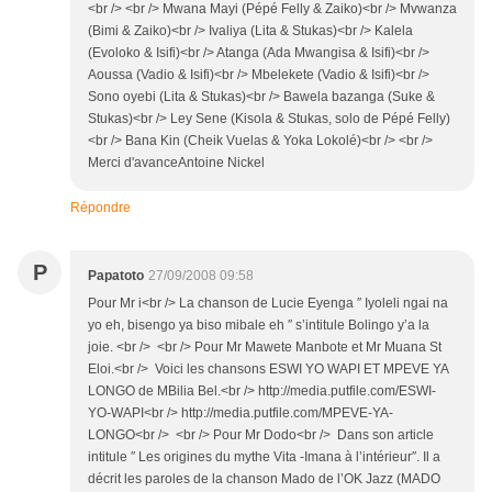
<br /> <br /> Mwana Mayi (Pépé Felly & Zaiko)<br /> Mvwanza
(Bimi & Zaiko)<br /> Ivaliya (Lita & Stukas)<br /> Kalela
(Evoloko & Isifi)<br /> Atanga (Ada Mwangisa & Isifi)<br />
Aoussa (Vadio & Isifi)<br /> Mbelekete (Vadio & Isifi)<br />
Sono oyebi (Lita & Stukas)<br /> Bawela bazanga (Suke &
Stukas)<br /> Ley Sene (Kisola & Stukas, solo de Pépé Felly)
<br /> Bana Kin (Cheik Vuelas & Yoka Lokolé)<br /> <br />
Merci d'avanceAntoine Nickel
Répondre
P
Papatoto
27/09/2008 09:58
Pour Mr i<br /> La chanson de Lucie Eyenga ″ Iyoleli ngai na
yo eh, bisengo ya biso mibale eh ″ s’intitule Bolingo y’a la
joie. <br /> <br /> Pour Mr Mawete Manbote et Mr Muana St
Eloi.<br /> Voici les chansons ESWI YO WAPI ET MPEVE YA
LONGO de MBilia Bel.<br /> http://media.putfile.com/ESWI-
YO-WAPI<br /> http://media.putfile.com/MPEVE-YA-
LONGO<br /> <br /> Pour Mr Dodo<br /> Dans son article
intitule ″ Les origines du mythe Vita -Imana à l’intérieur″. Il a
décrit les paroles de la chanson Mado de l’OK Jazz (MADO