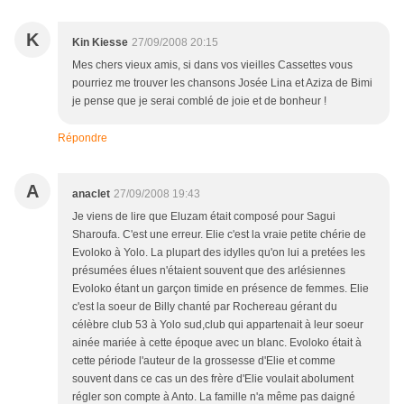
K
Kin Kiesse
27/09/2008 20:15
Mes chers vieux amis, si dans vos vieilles Cassettes vous
pourriez me trouver les chansons Josée Lina et Aziza de Bimi
je pense que je serai comblé de joie et de bonheur !
Répondre
A
anaclet
27/09/2008 19:43
Je viens de lire que Eluzam était composé pour Sagui
Sharoufa. C'est une erreur. Elie c'est la vraie petite chérie de
Evoloko à Yolo. La plupart des idylles qu'on lui a pretées les
présumées élues n'étaient souvent que des arlésiennes
Evoloko étant un garçon timide en présence de femmes. Elie
c'est la soeur de Billy chanté par Rochereau gérant du
célèbre club 53 à Yolo sud,club qui appartenait à leur soeur
ainée mariée à cette époque avec un blanc. Evoloko était à
cette période l'auteur de la grossesse d'Elie et comme
souvent dans ce cas un des frère d'Elie voulait abolument
régler son compte à Anto. La famille n'a même pas daigné