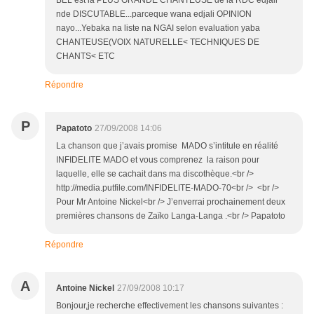
nde DISCUTABLE...parceque wana edjali OPINION
nayo...Yebaka na liste na NGAI selon evaluation yaba
CHANTEUSE(VOIX NATURELLE< TECHNIQUES DE
CHANTS< ETC
Répondre
P
Papatoto
27/09/2008 14:06
La chanson que j’avais promise MADO s’intitule en réalité
INFIDELITE MADO et vous comprenez la raison pour
laquelle, elle se cachait dans ma discothèque.<br />
http://media.putfile.com/INFIDELITE-MADO-70<br /> <br />
Pour Mr Antoine Nickel<br /> J’enverrai prochainement deux
premières chansons de Zaïko Langa-Langa .<br /> Papatoto
Répondre
A
Antoine Nickel
27/09/2008 10:17
Bonjour,je recherche effectivement les chansons suivantes :