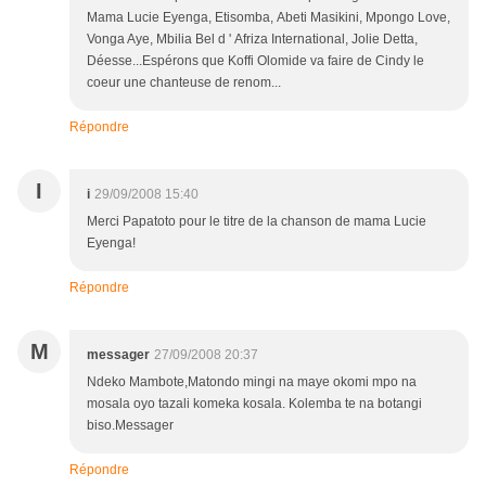
Mama Lucie Eyenga, Etisomba, Abeti Masikini, Mpongo Love,
Vonga Aye, Mbilia Bel d ' Afriza International, Jolie Detta,
Déesse...Espérons que Koffi Olomide va faire de Cindy le
coeur une chanteuse de renom...
Répondre
I
i
29/09/2008 15:40
Merci Papatoto pour le titre de la chanson de mama Lucie
Eyenga!
Répondre
M
messager
27/09/2008 20:37
Ndeko Mambote,Matondo mingi na maye okomi mpo na
mosala oyo tazali komeka kosala. Kolemba te na botangi
biso.Messager
Répondre