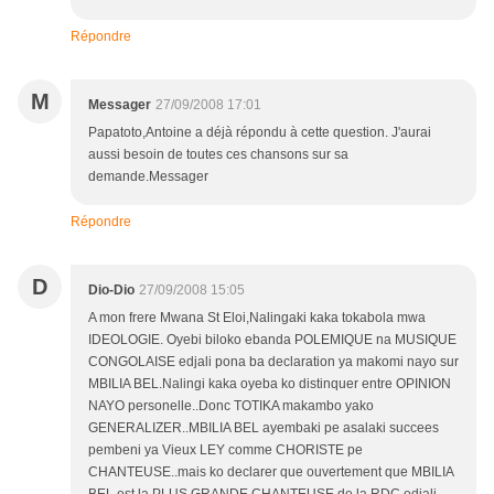
Répondre
M
Messager
27/09/2008 17:01
Papatoto,Antoine a déjà répondu à cette question. J'aurai
aussi besoin de toutes ces chansons sur sa
demande.Messager
Répondre
D
Dio-Dio
27/09/2008 15:05
A mon frere Mwana St Eloi,Nalingaki kaka tokabola mwa
IDEOLOGIE. Oyebi biloko ebanda POLEMIQUE na MUSIQUE
CONGOLAISE edjali pona ba declaration ya makomi nayo sur
MBILIA BEL.Nalingi kaka oyeba ko distinquer entre OPINION
NAYO personelle..Donc TOTIKA makambo yako
GENERALIZER..MBILIA BEL ayembaki pe asalaki succees
pembeni ya Vieux LEY comme CHORISTE pe
CHANTEUSE..mais ko declarer que ouvertement que MBILIA
BEL est la PLUS GRANDE CHANTEUSE de la RDC edjali