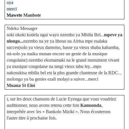
oya
merci
Mawete
Manbote
Ndeko Messager
soki okoki kotiela ngai wayo nzembo ya Mbilia Bel...
mpeve ya
nlongo...
nzembo na ye ya liboso na Afrisa mpe esalaka
succes(solo ya vieux damoiso, basse ya vieux shaba kahamba,
mi-solo ya maika munan encore un genie de la musique
congolaise) nzembo ekomamaki na le grand monument vivant
ya musique congolaise na tangi vieux tabu ley...mpo
nakosukisa mbilia bel est la plus grande chanteuse de la RDC...
molongo ya ba genies ezali molayi a suivre...merci
Muana St Eloi
i, sur les deux chansons de Lucie Eyenga que vous voudriez
auditionner, nous avons retenu cette fois
Kamsonda
,
interprétée avec les « Bankolo Miziki ». Nous écouterons
l'autre titre à prochaine fois.