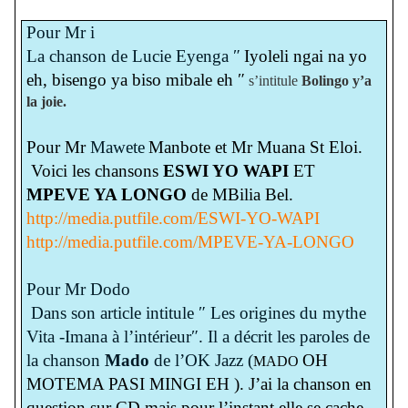
Pour Mr i
La chanson de Lucie Eyenga ″
Iyoleli ngai na yo
eh, bisengo ya biso mibale eh ″
s’intitule
Bolingo y’a
la joie.
Pour Mr
Mawete
Manbote et Mr Muana St Eloi.
Voici les chansons
ESWI YO WAPI
ET
MPEVE YA LONGO
de MBilia Bel.
http://media.putfile.com/ESWI-YO-WAPI
http://media.putfile.com/MPEVE-YA-LONGO
Pour Mr Dodo
Dans son article intitule ″ Les origines du mythe
Vita -Imana à l’intérieur″. Il a décrit les paroles de
la chanson
Mado
de l’OK Jazz (
OH
MADO
MOTEMA PASI MINGI EH ). J’ai la chanson en
question sur CD mais pour l’instant elle se cache