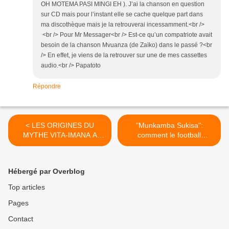
OH MOTEMA PASI MINGI EH ). J’ai la chanson en question
sur CD mais pour l’instant elle se cache quelque part dans
ma discothèque mais je la retrouverai incessamment.<br />
<br /> Pour Mr Messager<br /> Est-ce qu’un compatriote avait
besoin de la chanson Mvuanza (de Zaïko) dans le passé ?<br
/> En effet, je viens de la retrouver sur une de mes cassettes
audio.<br /> Papatoto
Répondre
< LES ORIGINES DU
"Munkamba Sukisa":
MYTHE VITA-IMANA A
comment le football
L'INTERIEUR
relança-t-il sa carrière? >
Hébergé par Overblog
Top articles
Pages
Contact