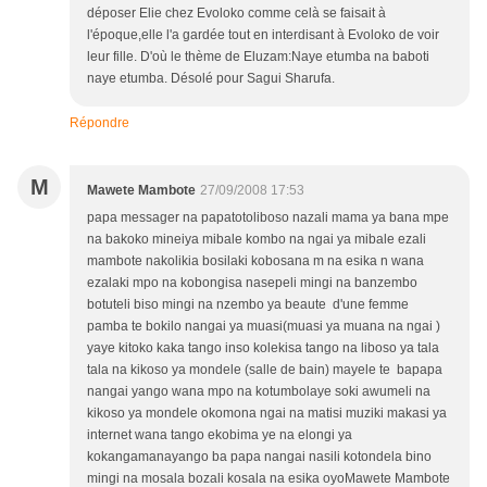
déposer Elie chez Evoloko comme celà se faisait à
l'époque,elle l'a gardée tout en interdisant à Evoloko de voir
leur fille. D'où le thème de Eluzam:Naye etumba na baboti
naye etumba. Désolé pour Sagui Sharufa.
Répondre
M
Mawete Mambote
27/09/2008 17:53
papa messager na papatotoliboso nazali mama ya bana mpe
na bakoko mineiya mibale kombo na ngai ya mibale ezali
mambote nakolikia bosilaki kobosana m na esika n wana
ezalaki mpo na kobongisa nasepeli mingi na banzembo
botuteli biso mingi na nzembo ya beaute d'une femme
pamba te bokilo nangai ya muasi(muasi ya muana na ngai )
yaye kitoko kaka tango inso kolekisa tango na liboso ya tala
tala na kikoso ya mondele (salle de bain) mayele te bapapa
nangai yango wana mpo na kotumbolaye soki awumeli na
kikoso ya mondele okomona ngai na matisi muziki makasi ya
internet wana tango ekobima ye na elongi ya
kokangamanayango ba papa nangai nasili kotondela bino
mingi na mosala bozali kosala na esika oyoMawete Mambote