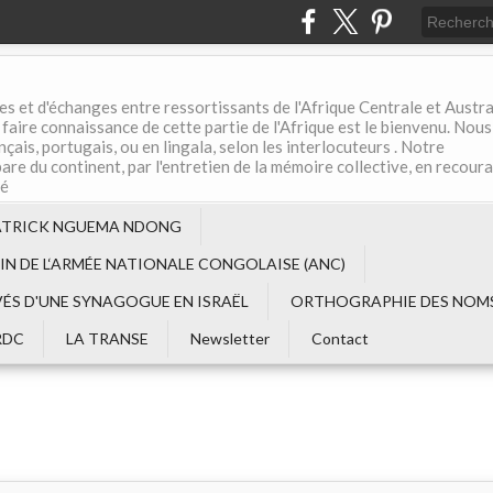
es et d'échanges entre ressortissants de l'Afrique Centrale et Austral
aire connaissance de cette partie de l'Afrique est le bienvenu. Nous
çais, portugais, ou en lingala, selon les interlocuteurs . Notre
are du continent, par l'entretien de la mémoire collective, en recour
té
ATRICK NGUEMA NDONG
EIN DE L‘ARMÉE NATIONALE CONGOLAISE (ANC)
VÉS D'UNE SYNAGOGUE EN ISRAËL
ORTHOGRAPHIE DES NOMS
RDC
LA TRANSE
Newsletter
Contact