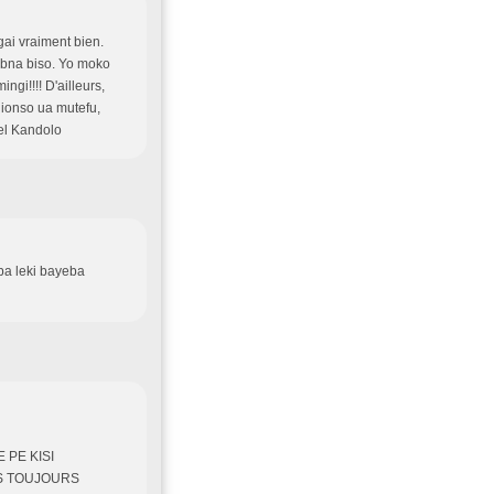
ai vraiment bien.
 bna biso. Yo moko
gi!!!! D'ailleurs,
nionso ua mutefu,
el Kandolo
ba leki bayeba
PE KISI
NS TOUJOURS