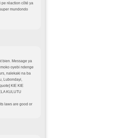
i pe réaction côté ya
a super mundondo
nt bien. Message ya
o moko oyebi ndenge
urs, nalekaki na ba
u, Lubondayi,
quote] KIE KIE
ELA KULUTU
ts laws are good or