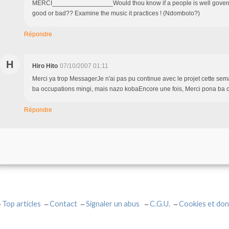
MERCI_________________Would thou know if a people is well governed
good or bad?? Examine the music it practices ! (Ndombolo?)
Répondre
H
Hiro Hito
07/10/2007 01:11
Merci ya trop MessagerJe n'ai pas pu continue avec le projet cette s
ba occupations mingi, mais nazo kobaEncore une fois, Merci pona ba 
Répondre
Top articles
Contact
Signaler un abus
C.G.U.
Cookies et don