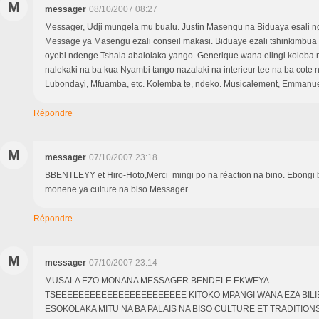
M
messager
08/10/2007 08:27
Messager, Udji mungela mu bualu. Justin Masengu na Biduaya esali ng
Message ya Masengu ezali conseil makasi. Biduaye ezali tshinkimbua
oyebi ndenge Tshala abalolaka yango. Generique wana elingi koloba min
nalekaki na ba kua Nyambi tango nazalaki na interieur tee na ba cote 
Lubondayi, Mfuamba, etc. Kolemba te, ndeko. Musicalement, Emmanu
Répondre
M
messager
07/10/2007 23:18
BBENTLEYY et Hiro-Hoto,Merci mingi po na réaction na bino. Ebongi 
monene ya culture na biso.Messager
Répondre
M
messager
07/10/2007 23:14
MUSALA EZO MONANA MESSAGER BENDELE EKWEYA
TSEEEEEEEEEEEEEEEEEEEEEEE KITOKO MPANGI WANA EZA BILIE 
ESOKOLAKA MITU NA BA PALAIS NA BISO CULTURE ET TRADITIO