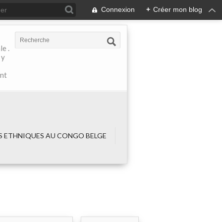
Connexion
+
Créer mon blog
e .
 y
ant
 ETHNIQUES AU CONGO BELGE