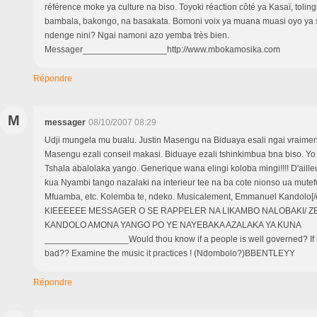
référence moke ya culture na biso. Toyoki réaction côté ya Kasaï, toling
bambala, bakongo, na basakata. Bomoni voix ya muana muasi oyo y
ndenge nini? Ngai namoni azo yemba très bien.
Messager_________________http://www.mbokamosika.com
Répondre
M
messager
08/10/2007 08:29
Udji mungela mu bualu. Justin Masengu na Biduaya esali ngai vraime
Masengu ezali conseil makasi. Biduaye ezali tshinkimbua bna biso. Y
Tshala abalolaka yango. Generique wana elingi koloba mingi!!!! D'aille
kua Nyambi tango nazalaki na interieur tee na ba cote nionso ua mutef
Mfuamba, etc. Kolemba te, ndeko. Musicalement, Emmanuel Kandolo[/
KIEEEEEE MESSAGER O SE RAPPELER NA LIKAMBO NALOBAKI/ Z
KANDOLO AMONA YANGO PO YE NAYEBAKA AZALAKA YA KUNA
_________________Would thou know if a people is well governed? If i
bad?? Examine the music it practices ! (Ndombolo?)BBENTLEYY
Répondre