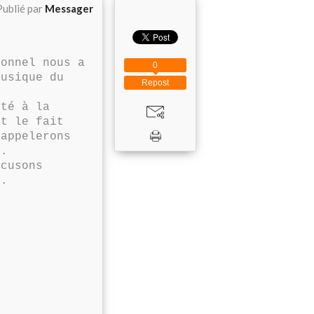
Publié par
Messager
onnel nous a
0
usique du
Repost
té à la
st le fait
rappelerons
s.
cusons
e.