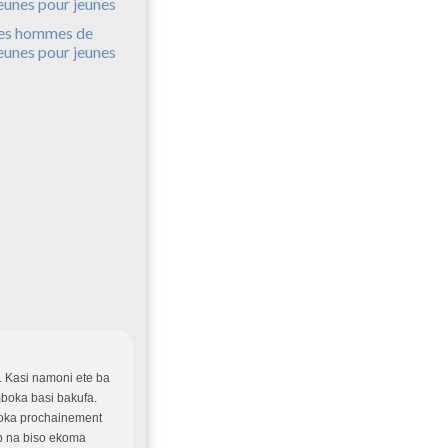
es hommes de
eunes pour jeunes
 Kasi namoni ete ba
mboka basi bakufa.
yoka prochainement
b na biso ekoma