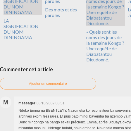
Des mots et des
L
paroles
J
LA
SIGNIFICATION
DU NOM
« Quels sont les
DININGAMA
noms des jours de
la semaine Kongo ?
Une requête de
Diabatantou
Dieudonné.
Commenter cet article
Ajouter un commentaire
M
messager
08/10/2007 08:31
Ndeko Emma na BBENTLEYY, Nazomeka ko reconstituer ba souvenirs.
archives ekomi très rares. Et puis bato mingi bayemba ba nzembo ya 
Donc mingongo na bango etikali précieux. Emma, après Biduaya oko
misambu mosusu. Ndenge bolobi, nakolemba te. Nakosala manso blo