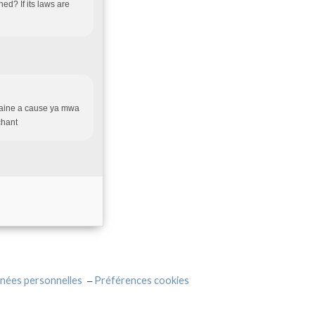
? If its laws are
emaine a cause ya mwa
chant
nées personnelles
Préférences cookies