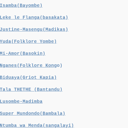
Isamba(Bayombe)
Leke le Flanga(basakata)
Justine-Masengu(Madikas)
Yuda(Folklore Yombe)
Mi-Amor(Basokin)
Nganes(Folklore Kon
go)
Biduaya(Griot Kapia)
Tala THETHE (Bantandu)
Lusombe-Madimba
Super Mundondo(Bambala)
Ntumba wa Menda(sangalayi)