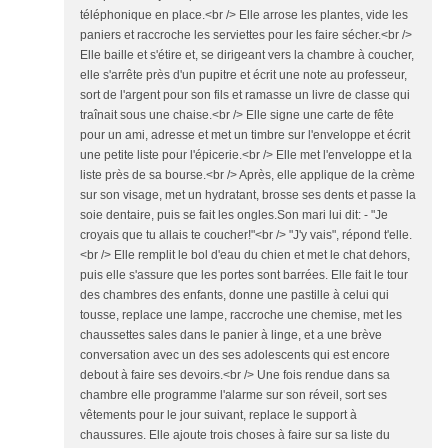
téléphonique en place.<br /> Elle arrose les plantes, vide les
paniers et raccroche les serviettes pour les faire sécher.<br />
Elle baille et s'étire et, se dirigeant vers la chambre à coucher,
elle s'arrête près d'un pupitre et écrit une note au professeur,
sort de l'argent pour son fils et ramasse un livre de classe qui
traînait sous une chaise.<br /> Elle signe une carte de fête
pour un ami, adresse et met un timbre sur l'enveloppe et écrit
une petite liste pour l'épicerie.<br /> Elle met l'enveloppe et la
liste près de sa bourse.<br /> Après, elle applique de la crème
sur son visage, met un hydratant, brosse ses dents et passe la
soie dentaire, puis se fait les ongles.Son mari lui dit: - "Je
croyais que tu allais te coucher!"<br /> "J'y vais", répond t'elle.
<br /> Elle remplit le bol d'eau du chien et met le chat dehors,
puis elle s'assure que les portes sont barrées. Elle fait le tour
des chambres des enfants, donne une pastille à celui qui
tousse, replace une lampe, raccroche une chemise, met les
chaussettes sales dans le panier à linge, et a une brève
conversation avec un des ses adolescents qui est encore
debout à faire ses devoirs.<br /> Une fois rendue dans sa
chambre elle programme l'alarme sur son réveil, sort ses
vêtements pour le jour suivant, replace le support à
chaussures. Elle ajoute trois choses à faire sur sa liste du