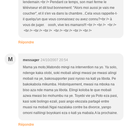
lendemain.<br /> Pendant ce temps, son mari ferme le
téléviseur et dit tout bonnement: "Alors moi aussi je vais me
coucher", et il s'en va dans la chambre...Cela vous rappelle-t-
il quelqu'un que vous connaissez ou avez connu?<br /> à
vous de juger. oooh, vive les mamans!!! <br /> <br /> <br />
<br /> <br /> <br /> <br /> <br /> <br /> <br />
Répondre
M
messager
24/10/2007 20:54
Mama ya moto,Matondo mingi na intervention na yo. Ya solo,
ndenge kaka olobi, soki mobali alingi mwasi pe mwasi alingi
mobali na ye, bakosupporter pasi nyoso na kati ya libota. Pe
bakokabola mikumba. Historiquement, mwasi na mboka na
biso aza nde mama ya libota. Elingi koloba te que mobali
azwa mwasi bo mohumbu na ye. Toyebi vie ya Poto eza pasi,
kasi soki bolingo ezali, pasi ango ekozala partagé entre
muasi na mobali.Ngai nazalaka contre ba divorce, yango
omoni nalliingi boyokani eza o kati ya mabala.A la prochaine.
Répondre