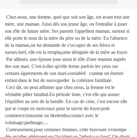
Chez-nous, une femme, quel que soit son âge, est avant tout une
mère, une maman. Ainsi dès son jeune âge, on l'entraîne à jouer
son rôle de future mère. Ses parents l'appellent maman, surtout si
elle porte le nom de la mère du père ou de la mère. En l'absence
de la maman,on lui demande de s'occuper de ses frères et
soeurs.bref, elle est la remplaçante désignée de la mère au foyer.
Par ailleurs, une épouse joue aussi le rôle d'une maman auprès
des son mari. C'est-à-dire qu'elle ferme parfois les yeux sur
certains égarements de son mari-considéré
comme un éternel
enfant-dans le but de sauvegarder la cohésion familiale.
Ceci dit, on peut affirmer que chez-nous, la femme est le
véritable pilier familial.En période faste, c'est elle qui assure
l'équilibre au sein de la famille. En cas de crise, c'est encore elle
qui se coupe en morceaux pour la survie du foyer:petit
commerce;ristourne ou likelemba;contact avec le
voisinage;jardinage;....
Curieusement,pour certaines femmes, cette bravoure s'estompe
dès qu'elles attérissent en Occident ou "mboka ya basi".On dirait