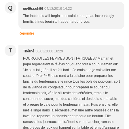
Q
qg49ssqh96
04/12/2019 14:22
The incidents will begin to escalate though as increasingly
horrific things begin to happen around you.
Répondre
T
Théthé
30/03/2008 18:29
POURQUOI LES FEMMES SONT FATIGUÉES? Maman et
papa regardaient la télévision, quand tout a coup Maman dit:
"Je suis fatiguée, il se fait tard... Je crois que je vais aller me
coucher!"<br /> Elle se rend à la cuisine pour préparer les
lunchs du lendemain, elle rince tous les bols de pop-corn, sort
de la viande du congélateur pour préparer le souper du
lendemain soir, vérifie s'il reste des céréales, remplit le
contenant de sucre, met des cuillères et des bols sur la table
et prépare le café pour le lendemain matin. Puis ensuite, elle
met le linge dans la sécheuse, met une autre brassée dans la
laveuse, repasse un chemisier et recoud un bouton. Elle
ramasse les journaux qui traînent sur le plancher, ramasse
des pièces de jeux qui traînent sur la table et remet l'annuaire