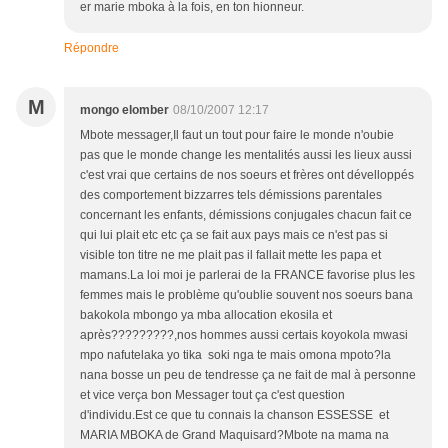
er marie mboka à la fois, en ton hionneur.
Répondre
M
mongo elomber
08/10/2007 12:17
Mbote messager,Il faut un tout pour faire le monde n'oubie
pas que le monde change les mentalités aussi les lieux aussi
c'est vrai que certains de nos soeurs et frères ont dévelloppés
des comportement bizzarres tels démissions parentales
concernant les enfants, démissions conjugales chacun fait ce
qui lui plait etc etc ça se fait aux pays mais ce n'est pas si
visible ton titre ne me plait pas il fallait mette les papa et
mamans.La loi moi je parlerai de la FRANCE favorise plus les
femmes mais le problème qu'oublie souvent nos soeurs bana
bakokola mbongo ya mba allocation ekosila et
après?????????,nos hommes aussi certais koyokola mwasi
mpo nafutelaka yo tika soki nga te mais omona mpoto?la
nana bosse un peu de tendresse ça ne fait de mal à personne
et vice verça bon Messager tout ça c'est question
d'individu.Est ce que tu connais la chanson ESSESSE et
MARIA MBOKA de Grand Maquisard?Mbote na mama na