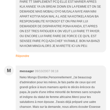
FAIRE TT SIMPLEMENT PCQ ELLE EST MARIER APRES
KLK ANNEE YA UN BREAK DOWN EN LA FEMME ET ON SE
DEMANDE MAIS MOBALI OYO MUSALA NAYE AWA NINI
APART KOTYIA NGAI MAL A L AISE NA KOTIKELA NGAI BA
RESPONSABILITE NYONSO? ET ON FINI PAR LUI
DEMANDER DE DISPARAITRE PONA KANDA, ET APRES
ON EST TRES FATIGUER K ON VEUT LUI FAIRE TT PAYER.
OU ENCORE LUI FAIRE FAIRE DE FORCE CE QU'IL EST
SENSEE FAIRE PCQ AZA CHEF YA FAMILE. BON NA BANZI
NA KOMI MINGI ALORS JE M ARETTE ICI UN PEU.
Répondre
M
messager
09/10/2007 08:18
Neko Mongo Elombe,Personnellement , j'ai beaucoup
d'admiration pour les mères.Je fais partie de ceux qui ont
grandi grâce à leurs mamans après le décès èrécoce du
papa.Je parle d'une infine minorité de femmes sans scrupule
et indigne du statut de femme africaine.Merci pour tes
salutations à mon épouse. J'avais déjà préparé une uatre
chanson. Mais sur ta demande, nous allons écouter Essesse