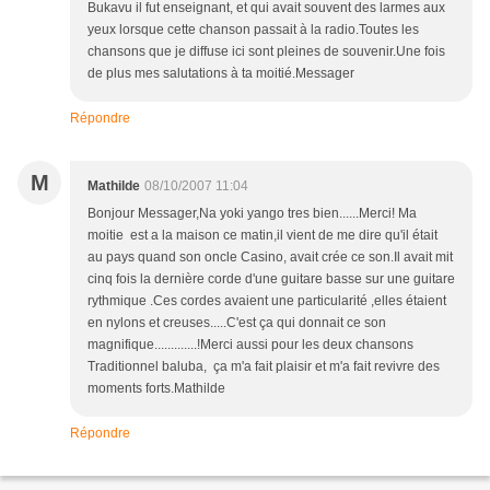
Bukavu il fut enseignant, et qui avait souvent des larmes aux
yeux lorsque cette chanson passait à la radio.Toutes les
chansons que je diffuse ici sont pleines de souvenir.Une fois
de plus mes salutations à ta moitié.Messager
Répondre
M
Mathilde
08/10/2007 11:04
Bonjour Messager,Na yoki yango tres bien......Merci! Ma
moitie est a la maison ce matin,il vient de me dire qu'il était
au pays quand son oncle Casino, avait crée ce son.Il avait mit
cinq fois la dernière corde d'une guitare basse sur une guitare
rythmique .Ces cordes avaient une particularité ,elles étaient
en nylons et creuses.....C'est ça qui donnait ce son
magnifique.............!Merci aussi pour les deux chansons
Traditionnel baluba, ça m'a fait plaisir et m'a fait revivre des
moments forts.Mathilde
Répondre