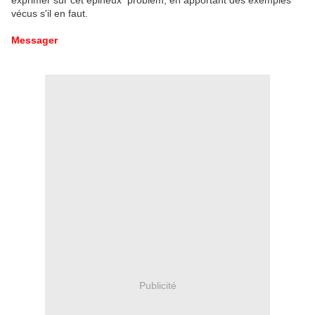
exprimer sur cet épineux problèm, en apportant des exemples
vécus s'il en faut.
Messager
Publicité