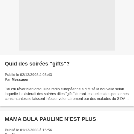
Quid des soirées "gifts"?
Publié le 02/12/2008 à 08:43
Par
Messager
J'ai cru rêver hier lorsqu'une radio européenne a diffusé la nouvelle selon
laquelle il existerait des soirées dites "gifts" durant lesquelles des personnes
consentantes se laissent infecter volontairement par des malades du SIDA. Il
semble que ces pratiques...
MAMA BULA PAULINE N’EST PLUS
Publié le 01/12/2008 à 15:56