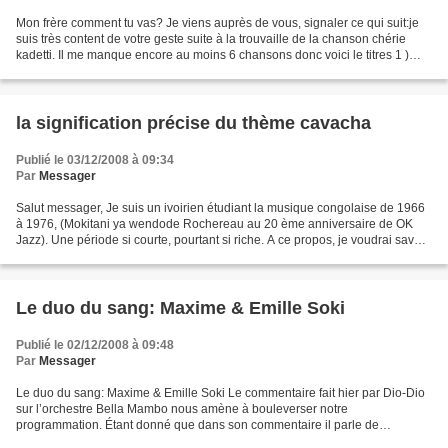
Mon frère comment tu vas? Je viens auprès de vous, signaler ce qui suit:je
suis très content de votre geste suite à la trouvaille de la chanson chérie
kadetti. Il me manque encore au moins 6 chansons donc voici le titres 1 )
EKILA ,editions Flambeau ,2...
la signification précise du thème cavacha
Publié le 03/12/2008 à 09:34
Par
Messager
Salut messager, Je suis un ivoirien étudiant la musique congolaise de 1966
à 1976, (Mokitani ya wendode Rochereau au 20 ème anniversaire de OK
Jazz). Une période si courte, pourtant si riche. A ce propos, je voudrai savoir
la signification précise du...
Le duo du sang: Maxime & Emille Soki
Publié le 02/12/2008 à 09:48
Par
Messager
Le duo du sang: Maxime & Emille Soki Le commentaire fait hier par Dio-Dio
sur l’orchestre Bella Mambo nous amène à bouleverser notre
programmation. Étant donné que dans son commentaire il parle de
l’orchestre Bella Mambo, par ricochet du duo Emille Soki...