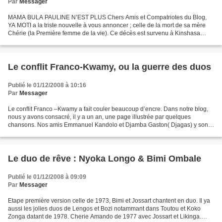
Par
Messager
MAMA BULA PAULINE N’EST PLUS Chers Amis et Compatriotes du Blog,
YA MOTI a la triste nouvelle à vous annoncer ; celle de la mort de sa mère
Chérie (la Première femme de la vie). Ce décès est survenu à Kinshasa
drôle de coïncidence ; le jour de la Saint...
Le conflit Franco-Kwamy, ou la guerre des duos
Publié le 01/12/2008 à 10:16
Par
Messager
Le conflit Franco –Kwamy a fait couler beaucoup d’encre. Dans notre blog,
nous y avons consacré, il y a un an, une page illustrée par quelques
chansons. Nos amis Emmanuel Kandolo et Djamba Gaston( Djagas) y sont
revenus dans leurs derniers écrits. Ce...
Le duo de rêve : Nyoka Longo & Bimi Ombale
Publié le 01/12/2008 à 09:09
Par
Messager
Etape première version celle de 1973, Bimi et Jossart chantent en duo. Il ya
aussi les jolies duos de Lengos et Bozi notammant dans Toutou et Koko
Zonga datant de 1978. Cherie Amando de 1977 avec Jossart et Likinga.