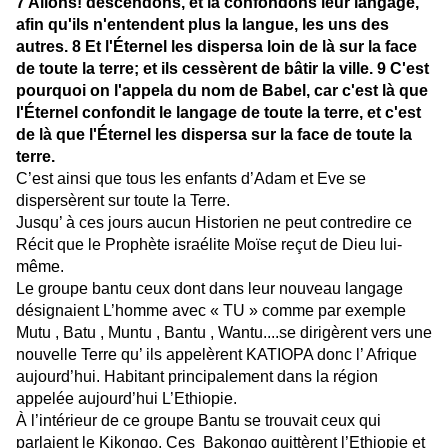
7 Allons! descendons, et là confondons leur langage,
afin qu'ils n'entendent plus la langue, les uns des
autres. 8 Et l'Éternel les dispersa loin de là sur la face
de toute la terre; et ils cessèrent de bâtir la ville.
9 C'est
pourquoi on l'appela du nom de Babel, car c'est là que
l'Éternel confondit le langage de toute la terre, et c'est
de là que l'Éternel les dispersa sur la face de toute la
terre.
C’est ainsi que tous les enfants d’Adam et Eve se
dispersèrent sur toute la Terre.
Jusqu’ à ces jours aucun Historien ne peut contredire ce
Récit que le Prophète israélite Moïse reçut de Dieu lui-
même.
Le groupe bantu ceux dont dans leur nouveau langage
désignaient L’homme avec « TU » comme par exemple
Mutu , Batu , Muntu , Bantu , Wantu....se dirigèrent vers une
nouvelle Terre qu’ ils appelèrent KATIOPA donc l’ Afrique
aujourd’hui. Habitant principalement dans la région
appelée aujourd’hui L’Ethiopie.
À l’intérieur de ce groupe Bantu se trouvait ceux qui
parlaient le Kikongo. Ces Bakongo quittèrent l’Ethiopie et