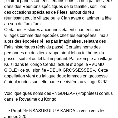
, étaient parfois contées certains soirs ,la nuit par les vieux
dans des Réunions spécifiques de la famille , soit l’ ors
des occasions spéciales de Fêtes autour du feu
réunissant tout le village ou le Clan avant d’ animer la fête
au son de Tam Tam.
Certaines Histoires anciennes étaient chantées aux
villages comme des épopées chez les européens , mais
alors des épopées rélles pas imaginaires , relatant des
Faits historiques réels du passé. Certains noms des
personnes ou des lieux rappelaient tel ou tel héros du
passé , soit tel ou tel fait important. Par exemple au village
Kuizi dans le Kongo Central actuel s’ appelle «VUMU
GIOLE» ce qui signifie «DEUX GROSSESSES». Cette
appellation vient du fait que deux femmes en grossesse
étaient mortes sur cette partie de rivière au village KUIZI.
Voici quelques noms des «NGUNZA» (Prophètes) connus
dans le Royaume du Kongo :
- le Prophète NSASUKULU A KANDA a vécu vers les
années 320