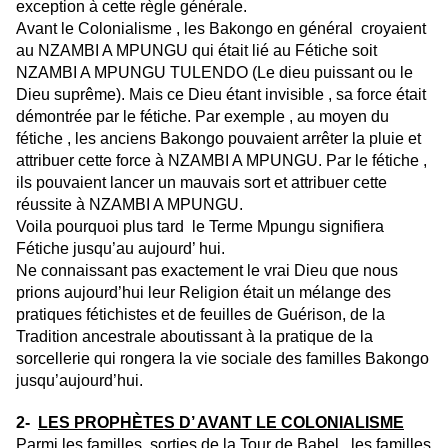
exception à cette règle générale.
Avant le Colonialisme , les Bakongo en général croyaient
au NZAMBI A MPUNGU qui était lié au Fétiche soit
NZAMBI A MPUNGU TULENDO (Le dieu puissant ou le
Dieu suprême). Mais ce Dieu étant invisible , sa force était
démontrée par le fétiche. Par exemple , au moyen du
fétiche , les anciens Bakongo pouvaient arrêter la pluie et
attribuer cette force à NZAMBI A MPUNGU. Par le fétiche ,
ils pouvaient lancer un mauvais sort et attribuer cette
réussite à NZAMBI A MPUNGU.
Voila pourquoi plus tard le Terme Mpungu signifiera
Fétiche jusqu’au aujourd’ hui.
Ne connaissant pas exactement le vrai Dieu que nous
prions aujourd’hui leur Religion était un mélange des
pratiques fétichistes et de feuilles de Guérison, de la
Tradition ancestrale aboutissant à la pratique de la
sorcellerie qui rongera la vie sociale des familles Bakongo
jusqu’aujourd’hui.
2-
LES PROPHÈTES D’ AVANT LE COLONIALISME
Parmi les familles sorties de la Tour de Babel , les familles