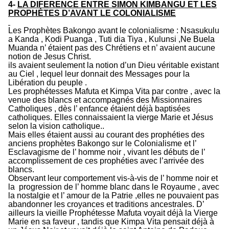
4-
LA DIFERENCE ENTRE SIMON KIMBANGU ET LES
PROPHÈTES D’AVANT LE COLONIALISME
Les Prophètes Bakongo avant le colonialisme : Nsasukulu
a Kanda , Kodi Puanga , Tuti dia Tiya
,
Kulunsi
,Ne Buela
Muanda
n’ étaient pas des Chrétiens et n’ avaient aucune
notion de Jesus Christ.
ils avaient seulement la notion d’un Dieu véritable existant
au Ciel , lequel leur donnait des Messages pour la
Libération du peuple .
Les prophétesses Mafuta et Kimpa Vita par contre , avec la
venue des blancs et accompagnés des Missionnaires
Catholiques , dès l’ enfance étaient déjà baptisées
catholiques. Elles connaissaient la vierge Marie et Jésus
selon la vision catholique..
Mais elles étaient aussi au courant des prophéties des
anciens prophètes Bakongo sur le Colonialisme et l’
Esclavagisme de l’ homme noir , vivant les débuts de l’
accomplissement de ces prophéties avec l’arrivée des
blancs.
Observant leur comportement vis-à-vis de l’ homme noir et
la progression de l’ homme blanc dans le Royaume , avec
la nostalgie et l’ amour de la Patrie ,elles ne pouvaient pas
abandonner les croyances et traditions ancestrales. D’
ailleurs la vieille Prophétesse Mafuta voyait déjà la Vierge
Marie en sa faveur , tandis que Kimpa Vita pensait déjà à