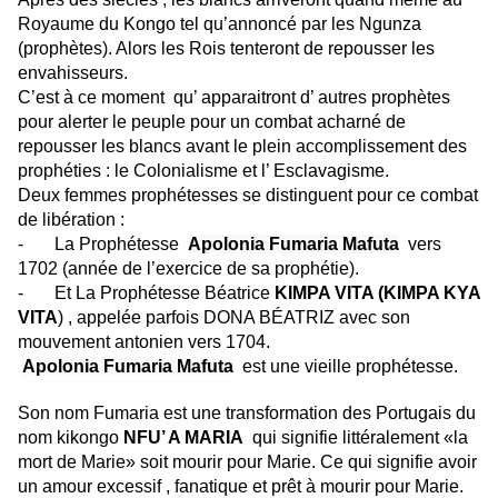
Royaume du Kongo tel qu’annoncé par les Ngunza
(prophètes). Alors les Rois tenteront de repousser les
envahisseurs.
C’est à ce moment qu’ apparaitront d’ autres prophètes
pour alerter le peuple pour un combat acharné de
repousser les blancs avant le plein accomplissement des
prophéties : le Colonialisme et l’ Esclavagisme.
Deux femmes prophétesses se distinguent pour ce combat
de libération :
-
La Prophétesse
Apolonia Fumaria Mafuta
vers
1702 (année de l’exercice de sa prophétie).
- Et La Prophétesse Béatrice
KIMPA VITA (KIMPA KYA
VITA
) , appelée parfois DONA BÉATRIZ avec son
mouvement antonien vers 1704.
Apolonia Fumaria Mafuta
est une vieille prophétesse.
Son nom Fumaria est une transformation des Portugais du
nom kikongo
NFU’ A MARIA
qui signifie littéralement «la
mort de Marie» soit mourir pour Marie. Ce qui signifie avoir
un amour excessif , fanatique et prêt à mourir pour Marie.