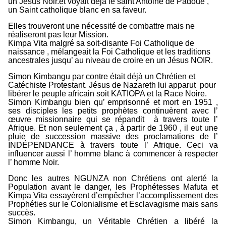
un Jésus Noir.et voyait déjà le saint Antoine de Padoue ,
un Saint catholique blanc en sa faveur.
Elles trouveront une nécessité de combattre mais ne
réaliseront pas leur Mission.
Kimpa Vita malgré sa soit-disante Foi Catholique de
naissance , mélangeait la Foi Catholique et les traditions
ancestrales jusqu’ au niveau de croire en un Jésus NOIR.
Simon Kimbangu par contre était déjà un Chrétien et
Catéchiste Protestant. Jésus de Nazareth lui apparut pour
libérer le peuple africain soit KATIOPA et la Race Noire.
Simon Kimbangu bien qu’ emprisonné et mort en 1951 ,
ses disciples les petits prophètes continuèrent avec l’
œuvre missionnaire qui se répandit à travers toute l’
Afrique. Et non seulement ça , à partir de 1960 , il eut une
pluie de succession massive des proclamations de l’
INDÉPENDANCE à travers toute l’ Afrique. Ceci va
influencer aussi l’ homme blanc à commencer à respecter
l’ homme Noir.
Donc les autres NGUNZA non Chrétiens ont alerté la
Population avant le danger, les Prophétesses Mafuta et
Kimpa Vita essayèrent d’empêcher l’accomplissement des
Prophéties sur le Colonialisme et Esclavagisme mais sans
succès.
Simon Kimbangu, un Véritable Chrétien a libéré la