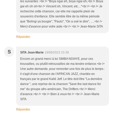
les suivantes :<br /> "Boya ngai eh, boya ngai eh,<br /> Boya
gai eh oh oh<br /> Vincent oh, Vincent, etc...."<br /> <br /> Je
recherche cette chanson, car elle me rappelle plein de
souvenirs d'enfance. Elle semble être de la même période
que "Bolingi ya bougie", "Paulo", "On a osé le dire", .....<br />
Merci d'avance pour votre aide.<br /> <br /> Jean-Marie SITA
Répondre
S
SITA Jean-Marie
19/08/2023 15:39
Encore un grand merci à toi SIMBA NDIAYE, pour ces
trouvailles, ou plutôt retrouvailles de ma tendre enfance.<br />
Une autre demande, pour remonter une fois de plus le temps :
il s'agit d'une chanson de l'AFRICAN JAZZ, chantée en
français par le grand Kallé Jeff. Le titre doit être "La dernière
dance ", une reprise de la chanson "Save the last dance for
me" du groupe afro-américain, The Drifters.<br /> Merci
d'avance.<br /> <br /> Bien à vous<br /> <br /> Jean-Marie
SITA
Répondre