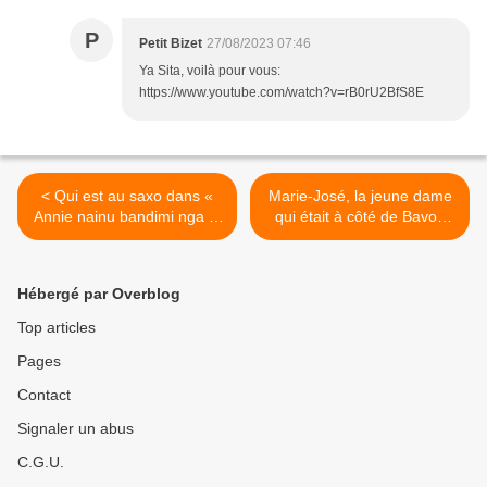
P
Petit Bizet
27/08/2023 07:46
Ya Sita, voilà pour vous:
https://www.youtube.com/watch?v=rB0rU2BfS8E
< Qui est au saxo dans «
Marie-José, la jeune dame
Annie nainu bandimi nga te
qui était à côté de Bavon
» et dans « Course au
cette nuit-là >
pouvoir » ? Une question
de Amaya m’Okini
Hébergé par Overblog
Top articles
Pages
Contact
Signaler un abus
C.G.U.