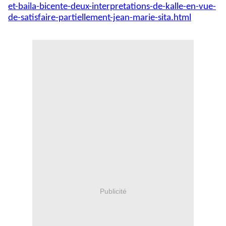
et-baila-bicente-deux-interpretations-de-kalle-en-vue-
de-satisfaire-partiellement-jean-marie-sita.html
Publicité