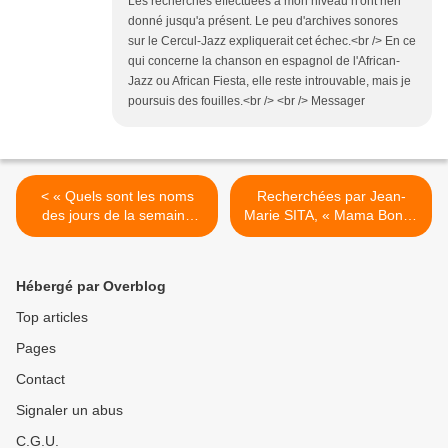
Les recherches effectuées à mon niveau n'ont rien
donné jusqu'a présent. Le peu d'archives sonores
sur le Cercul-Jazz expliquerait cet échec.<br /> En ce
qui concerne la chanson en espagnol de l'African-
Jazz ou African Fiesta, elle reste introuvable, mais je
poursuis des fouilles.<br /> <br /> Messager
< « Quels sont les noms
Recherchées par Jean-
des jours de la semaine
Marie SITA, « Mama Bondo
Kongo ? Une requête de
Obia » de Cercul-Jazz, et «
Diabatantou Dieudonné.
Eso Querida » de l’African-
Fiesta viennent d’être
Hébergé par Overblog
exhumées par l’ami
commun. >
Top articles
Pages
Contact
Signaler un abus
C.G.U.