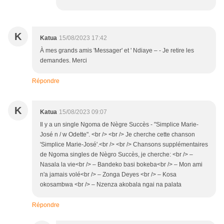
K
Katua
15/08/2023 17:42
À mes grands amis 'Messager' et ' Ndiaye – - Je retire les
demandes. Merci
Répondre
K
Katua
15/08/2023 09:07
Il y a un single Ngoma de Nègre Succès - "Simplice Marie-
José n / w Odette". <br /> <br /> Je cherche cette chanson
'Simplice Marie-José'.<br /> <br /> Chansons supplémentaires
de Ngoma singles de Nègro Succès, je cherche: <br /> –
Nasala la vie<br /> – Bandeko basi bokeba<br /> – Mon ami
n'a jamais volé<br /> – Zonga Deyes <br /> – Kosa
okosambwa <br /> – Nzenza akobala ngai na palata
Répondre