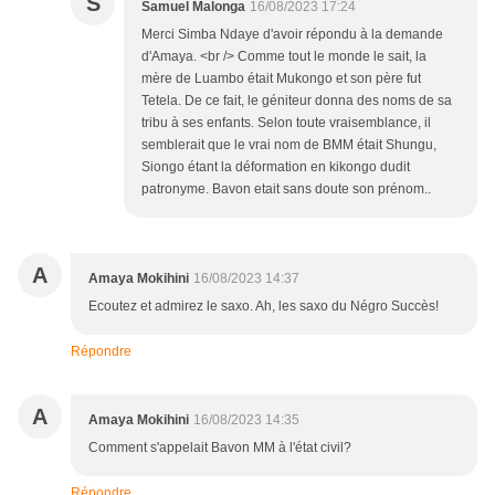
S
Samuel Malonga
16/08/2023 17:24
Merci Simba Ndaye d'avoir répondu à la demande
d'Amaya. <br /> Comme tout le monde le sait, la
mère de Luambo était Mukongo et son père fut
Tetela. De ce fait, le géniteur donna des noms de sa
tribu à ses enfants. Selon toute vraisemblance, il
semblerait que le vrai nom de BMM était Shungu,
Siongo étant la déformation en kikongo dudit
patronyme. Bavon etait sans doute son prénom..
A
Amaya Mokihini
16/08/2023 14:37
Ecoutez et admirez le saxo. Ah, les saxo du Négro Succès!
Répondre
A
Amaya Mokihini
16/08/2023 14:35
Comment s'appelait Bavon MM à l'état civil?
Répondre