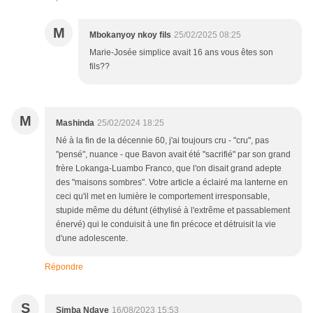
M
Mbokanyoy nkoy fils
25/02/2025 08:25
Marie-Josée simplice avait 16 ans vous êtes son
fils??
M
Mashinda
25/02/2024 18:25
Né à la fin de la décennie 60, j'ai toujours cru - "cru", pas
"pensé", nuance - que Bavon avait été "sacrifié" par son grand
frère Lokanga-Luambo Franco, que l'on disait grand adepte
des "maisons sombres". Votre article a éclairé ma lanterne en
ceci qu'il met en lumière le comportement irresponsable,
stupide même du défunt (éthylisé à l'extrême et passablement
énervé) qui le conduisit à une fin précoce et détruisit la vie
d'une adolescente.
Répondre
S
Simba Ndaye
16/08/2023 15:53