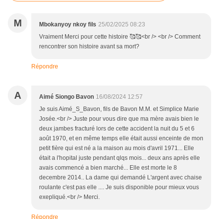
M
Mbokanyoy nkoy fils
25/02/2025 08:23
Vraiment Merci pour cette histoire 🥰🥰<br /> <br /> Comment
rencontrer son histoire avant sa mort?
Répondre
A
Aimé Siongo Bavon
16/08/2024 12:57
Je suis Aimé_S_Bavon, fils de Bavon M.M. et Simplice Marie
Josée.<br /> Juste pour vous dire que ma mère avais bien le
deux jambes fracturé lors de cette accident la nuit du 5 et 6
août 1970, et en même temps elle était aussi enceinte de mon
petit fière qui est né a la maison au mois d'avril 1971... Elle
était a l'hopital juste pendant qlqs mois... deux ans après elle
avais commencé a bien marché... Elle est morte le 8
decembre 2014.. La dame qui demandé L'argent avec chaise
roulante c'est pas elle .... Je suis disponible pour mieux vous
exepliqué.<br /> Merci.
Répondre