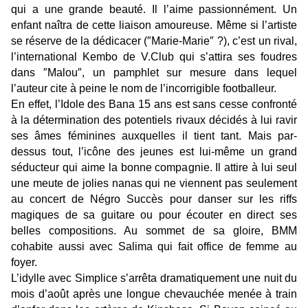
qui a une grande beauté. Il l’aime passionnément. Un
enfant naîtra de cette liaison amoureuse. Même si l’artiste
se réserve de la dédicacer (″Marie-Marie″ ?), c’est un rival,
l’international Kembo de V.Club qui s’attira ses foudres
dans ″Malou″, un pamphlet sur mesure dans lequel
l’auteur cite à peine le nom de l’incorrigible footballeur.
En effet, l’Idole des Bana 15 ans est sans cesse confronté
à la détermination des potentiels rivaux décidés à lui ravir
ses âmes féminines auxquelles il tient tant. Mais par-
dessus tout, l’icône des jeunes est lui-même un grand
séducteur qui aime la bonne compagnie. Il attire à lui seul
une meute de jolies nanas qui ne viennent pas seulement
au concert de Négro Succès pour danser sur les riffs
magiques de sa guitare ou pour écouter en direct ses
belles compositions. Au sommet de sa gloire, BMM
cohabite aussi avec Salima qui fait office de femme au
foyer.
L’idylle avec Simplice s’arrêta dramatiquement une nuit du
mois d’août après une longue chevauchée menée à train