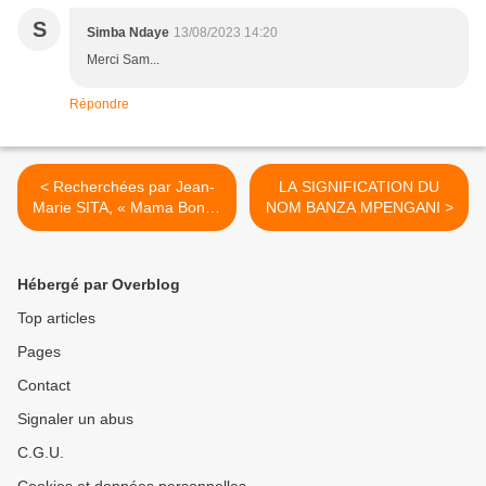
S
Simba Ndaye
13/08/2023 14:20
Merci Sam...
Répondre
< Recherchées par Jean-
LA SIGNIFICATION DU
Marie SITA, « Mama Bondo
NOM BANZA MPENGANI >
Obia » de Cercul-Jazz, et «
Eso Querida » de l’African-
Fiesta viennent d’être
Hébergé par Overblog
exhumées par l’ami
commun.
Top articles
Pages
Contact
Signaler un abus
C.G.U.