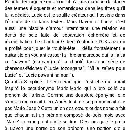
Pour lui témoigner son amour, il n’a pas manqué de placer
des termes éloquents et romantiques dans les titres qu’il
lui a dédiés. Lucie est le souffle créateur qui l’assiste dans
l’écriture de certains textes. Mais Bavon et Lucie, c’est
aussi une histoire d’amour intermittent, une relation en
dents de scie faite de séparation éphémère et de
réconciliation. Le chanteur Gilbert Youlou de l’OK Jazz en
a profité pour jouer le trouble-fête. Il défia frontalement le
guitariste en voulant casser la fibre amoureuse qui la liait à
ce ″pawuni″ (diamant) qu’il a chanté dans une série de
chansons-fétiches (″Lucie tozongana″, ″Mille zaïres pour
Lucie″ et ″Lucie pawuni na ngai″).
Quant à Simplice, il semblerait que c’est elle qui aurait
inspiré le pseudonyme Marie-Marie qui a été collé au
prénom de l’artiste. Comme une doublure éponyme, elle
s’en accommodait bien. Après tout, ne se prénommait-elle
pas Marie-José ? Cette union des cœurs et des noms a fait
que chacun ait un prénom composé de trois mots avec
″Marie″ comme point d’intersection. Dès lors qu’elle prêta
à Bavon une partie de son prénom, une portion d’elle