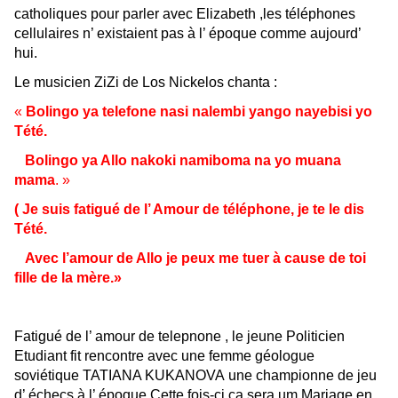
catholiques pour parler avec Elizabeth ,les téléphones
cellulaires n’ existaient pas à l’ époque comme aujourd’
hui.
Le musicien ZiZi de Los Nickelos chanta :
«
Bolingo ya telefone nasi nalembi yango nayebisi yo
Tété.
Bolingo ya Allo nakoki namiboma na yo muana
mama
. »
( Je suis fatigué de l’ Amour de téléphone, je te le dis
Tété.
Avec l’amour de Allo je peux me tuer à cause de toi
fille de la mère.»
Fatigué de l’ amour de telepnone , le jeune Politicien
Etudiant
fit rencontre avec une femme
géologue
soviétique
TATI
A
NA KUKANOVA
une
championne de
jeu
d’ échecs à l’ époque
.Cette fois-ci ça sera um Mariage en