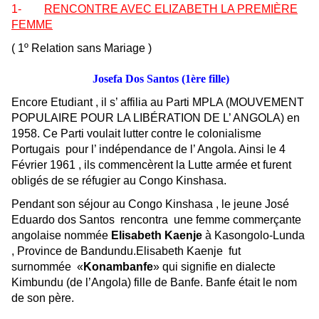
1-
RENCONTRE AVEC ELIZABETH LA PREMIÈRE
FEMME
( 1º Relation
sans Mariage
)
Josefa Dos Santos (1ère fille)
Encore Etudiant , il s’ affilia au Parti MPLA (MOUVEMENT
POPULAIRE POUR LA LIBÉRATION DE L’ ANGOLA) en
1958. Ce Parti voulait lutter contre le colonialisme
Portugais pour l’ indépendance de l’ Angola. Ainsi le 4
Février 1961 , ils commencèrent la Lutte armée et furent
obligés de se réfugier au Congo Kinshasa.
Pendant son séjour
au Congo Kinshasa
, le jeune José
Eduardo dos Santos rencontra une femme commerçante
angolaise
nommée
Elisabeth Kaenje
à Kasongolo-Lunda
, Province de
Bandundu
.Elisabeth Kaenje fut
surnommée «
Konambanfe
» qui signifie en dialecte
Kimbundu (de l’Angola) fille de Banfe. Banfe était le nom
de son père.