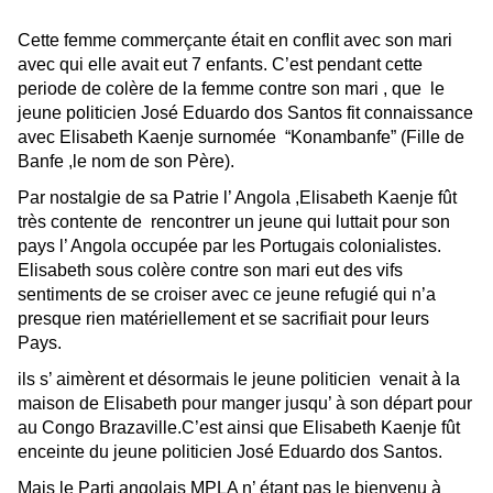
Cette femme commerçante
était en
conflit avec son
mari
avec qui elle avait eut 7 enfants. C’est p
endant cette
periode de colère
de la femme contre son mari , que
le
jeune politicien José Eduardo dos Santos
fit connaissance
avec Elisabeth Kaenje surnomée “Konambanfe” (Fille de
Banfe ,le nom de son Père).
Par nostalgie de sa Patrie l’ Angola ,Elisabeth Kaenje fût
très contente de rencontrer un jeune qui luttait pour son
pays l’ Angola occupée par les Portugais colonialistes.
Elisabeth sous colère contre son mari eut des vifs
sentiments de se croiser avec ce jeune refugié qui n’a
presque rien matériellement et se sacrifiait pour leurs
Pays.
ils s’ aimèrent et désormais le jeune politicien venait à la
maison de Elisabeth pour manger
jusqu
’ à
son départ pour
au Congo Brazaville.
C’est ainsi que Elisabeth Kaenje fût
enceinte du jeune politicien José Eduardo dos Santos.
Mais le Parti angolais MPLA n’ étant pas le bienvenu à