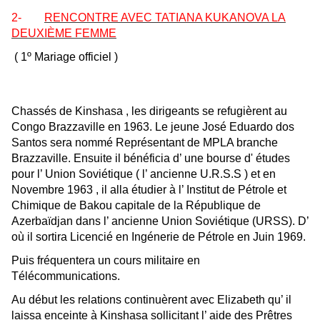
2-
RENCONTRE AVEC TATIANA KUKANOVA LA
DEUXIÈME FEMME
(
1º Mariage
officiel )
Chassés de Kinshasa , les dirigeants se refugièrent au
Congo Brazzaville en 1963. L
e jeune
José Eduardo dos
Santos sera nommé Représentant de MPLA branche
Brazzaville. Ensuite il bénéficia d’ une bourse d' études
pour l’ Union Soviétique ( l’ ancienne U.R.S.S ) et en
Novembre 1963 , il alla étudier à l’ Institut de Pétrole et
Chimique de Bakou capitale de la République de
Azerbaïdjan dans l’ ancienne Union Soviétique (URSS). D’
où il sortira Licencié en
Ingén
e
r
ie de
P
é
trole
en Juin 1969.
Puis fréquentera un cours militaire en
Télécommunications
.
Au début les relations continuèrent avec Elizabeth qu’ il
laissa enceinte à Kinshasa sollicitant l’ aide des Prêtres