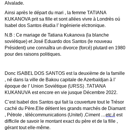
Alvalade.
Ainsi
après le départ du mari ,
la femme TATIANA
KUKANOVA prit sa fille et sont allé
es
vivre à Londrès oú
Isabel dos Santos étudia l’ Ingénierie elctronique.
N.B : Ce mariage de Tatiana Kukanova (la blanche
soviétique) et José Eduardo dos Santos (le nouveau
Président) une connaîtra un divorce (forcé) plutard en 1980
pour des raisons politiques.
Donc ISABEL DOS SANTOS est la deuxième de la famille
, né dans la ville de Bak
o
u
capitale de Azerbaïdjan à l’
époque de l’ Union Soviétique (URSS) .
TATIANA
KUKANUVA
est
encore en vie jusque
Décem
bre 2022.
C’est Isabel dos Santos qui fait la couverture tout le Trésor
caché du Père.Elle détient les grands marchés de Diamant
, Pétrole , télécommunications (Unitel) ,Ciment …
etc.il
est
difficile de savoir le montant exact du père et de la fille ,
gérant tout elle-même.