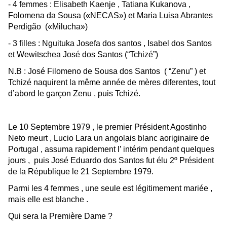
- 4 femmes : Elisabeth Kaenje , Tatiana Kukanova ,
Folomena da Sousa («NECAS») et Maria Luisa Abrantes
Perdigão («Milucha»)
- 3 filles : Nguituka Josefa dos santos , Isabel dos Santos
et Wewitschea José dos Santos (“Tchizé”)
N.B : José Filomeno de Sousa dos Santos ( “Zenu” ) et
Tchizé naquirent la même année de mères diferentes, tout
d’abord le garçon Zenu , puis Tchizé.
Le 10 Septembre 1979 , le premier Président Agostinho
Neto meurt , Lucio Lara un angolais blanc aoriginaire de
Portugal , assuma rapidement l’ intérim pendant quelques
jours , puis José Eduardo dos Santos fut élu 2º Président
de la République le 21 Septembre 1979.
Parmi les 4 femmes , une seule est légitimement mariée ,
mais elle est blanche .
Qui sera la Première Dame ?