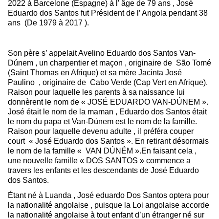
2022 à Barcelone (Espagne) à l’ âge de 79 ans , José
Eduardo dos Santos fut Président de l’ Angola pendant 38
ans (De 1979 à 2017 ).
Son père s’ appelait Avelino Eduardo dos Santos Van-
Dúnem , un charpentier et maçon , originaire de São Tomé
(Saint Thomas en Afrique) et sa mère Jacinta José
Paulino , originaire de Cabo Verde (Cap Vert en Afrique).
Raison pour laquelle les parents à sa naissance lui
donnèrent le nom de « JOSÉ EDUARDO VAN-DÚNEM ».
José était le nom de la maman , Eduardo dos Santos était
le nom du papa et Van-Dúnem est le nom de la famille.
Raison pour laquelle devenu adulte , il préféra couper
court « José Eduardo dos Santos ». En retirant désormais
le nom de la famille « VAN DÚNÉM ».En faisant cela ,
une nouvelle famille « DOS SANTOS » commence a
travers les enfants et les descendants de José Eduardo
dos Santos.
Étant né à Luanda , José eduardo Dos Santos optera pour
la nationalité angolaise , puisque la Loi angolaise accorde
la nationalité angolaise à tout enfant d’un étranger né sur