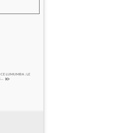
ICE LUMUMBA : LE
R…