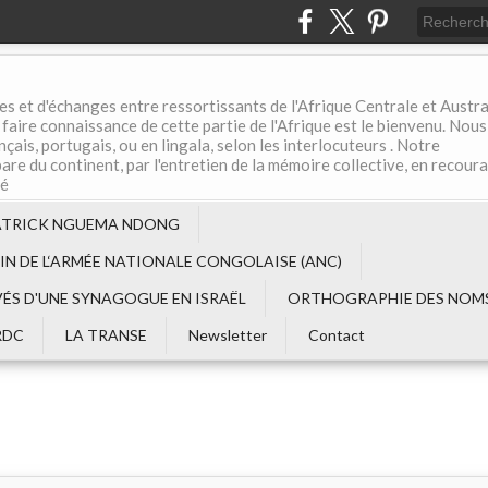
es et d'échanges entre ressortissants de l'Afrique Centrale et Austral
aire connaissance de cette partie de l'Afrique est le bienvenu. Nous
çais, portugais, ou en lingala, selon les interlocuteurs . Notre
are du continent, par l'entretien de la mémoire collective, en recour
té
ATRICK NGUEMA NDONG
EIN DE L‘ARMÉE NATIONALE CONGOLAISE (ANC)
VÉS D'UNE SYNAGOGUE EN ISRAËL
ORTHOGRAPHIE DES NOMS
RDC
LA TRANSE
Newsletter
Contact