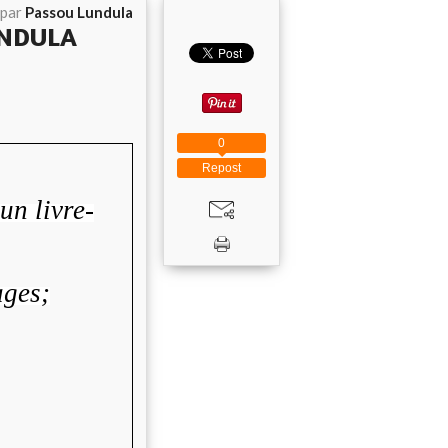
 par
Passou Lundula
UNDULA
0
Repost
un livre-
ages;