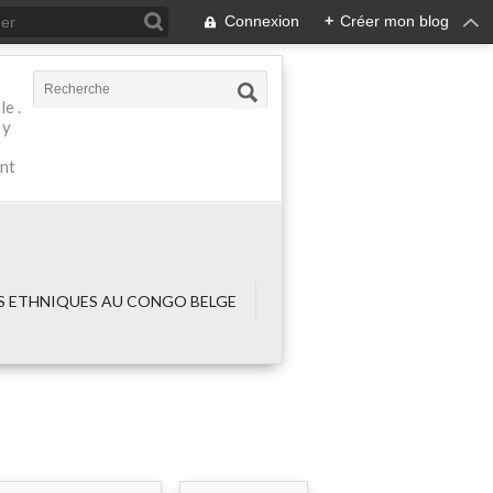
Connexion
+
Créer mon blog
e .
 y
ant
 ETHNIQUES AU CONGO BELGE