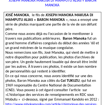
JOSEPH MANOKA MAKUSA DI MAMPUTU ALIAS « BARON
MANOKA
JOSÉ MANOKA
, le fils de
JOSEPH MANOKA MAKUSA DI
MAMPUTU ALIAS « BARON MANOKA
», nous a envoyé une
série de photos marquant une partie de la vie de son défunt
père.
Comme nous avons déjà eu l’occasion de le mentionner à
travers nos publications antérieures.
Baron Manoka
fut un
grand homme d’affaires congolais du début des années ’60 et
un grand mécènes de la musique congolaise.
Nous remercions son fils, José Manoka, qui vient de mettre à
notre disposition pour publication, les photos d’archives de
son père. Un geste hautement louable qui devrait être imité
par les autres. À travers ces photos, il existe un bon nombre
de personnalités qui restent à identifier.
En ce qui nous concerne, nous avons identifié sur une des
photos, Baron Manoka aux côtés du
Col TUKUZU
, qui fut en
1969 responsable du Centre National de Documentation
(CND). Vous pouvez à cet égard consulter l’article sur
«L’historique des services de renseignements en RDC sous
Mobutu » ci-dessous, signé par Emmanuel Kandolo en 2012 :
http://www.mbokamosika.com/article-l-historique-des-services-