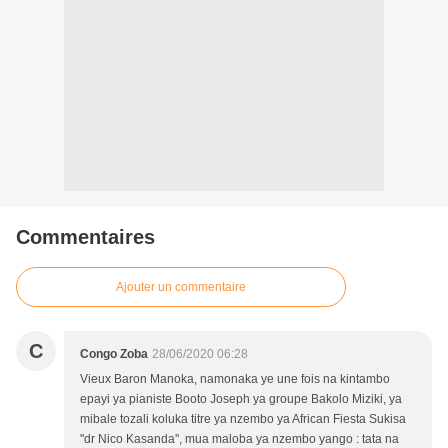
Commentaires
Ajouter un commentaire
C
Congo Zoba
28/06/2020 06:28
Vieux Baron Manoka, namonaka ye une fois na kintambo
epayi ya pianiste Booto Joseph ya groupe Bakolo Miziki, ya
mibale tozali koluka titre ya nzembo ya African Fiesta Sukisa
''dr Nico Kasanda'', mua maloba ya nzembo yango : tata na