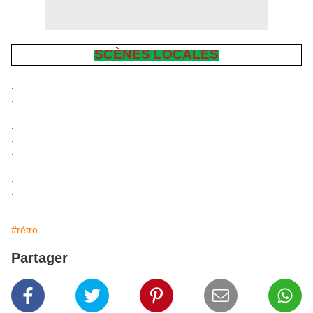
SCÈNES LOCALES
.
.
.
.
.
.
.
.
.
.
#rétro
Partager