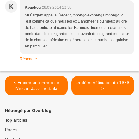
K
Kouakou
28/09/2014 12:58
Mr l´argent appelle l´argent, mbongo ekobenga mbongo, c
´est comme ca que nous les ex Dahoméens ou mieux au gré
de l´authenticité africaine les Béninois, bien que n´étant pas
bénis dans le noir, gardons un souvenir de ce grand monsieur
de la chanson africaine en général et de la rumba congolaise
en particulier.
Répondre
< Encore une rareté de
La démonétisation de 1979.
l’Arican-Jazz : « Baïla
>
Bicente »,
Hébergé par Overblog
Top articles
Pages