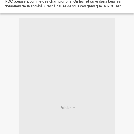
RDC poussent comme des champignons. On les retrouve dans tous les
domaines de la société. C’est à cause de tous ces gens que la RDC est
malade. Il est temps qu’ils dégagent tous....
Publicité