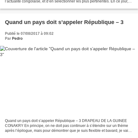
l’actualité congolaise, et d’en sélectionner les plus pertinentes. En ce jour,
nous reproduisons la vidéo de...
Quand un pays doit s’appeler République – 3
Publié le 07/08/2017 à 09:02
Par
Pedro
Quand un pays doit s’appeler République – 3 DRAPEAU DE LA GUINEE
CONAKRY En principe, on ne doit pas continuer à s’étendre sur un thème
après l’épilogue, mais pour démontrer que je suis flexible et bavard, je vais
présenter une autre petite théorie sur...