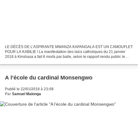
LE DÉCÈS DE L’ASPIRANTE MWANZA KAPANGALA EST UN CAMOUFLET
POUR LA KABILIE ! La manifestation des laïcs catholiques du 21 janvier
2018 à Kinshasa a fait 6 morts par balle, selon le rapport rendu public le
mardi 23 janvier 2018 par le Cardinal Laurent Monsengwo,...
A l’école du cardinal Monsengwo
Publié le 22/01/2018 à 23:08
Par
Samuel Malonga