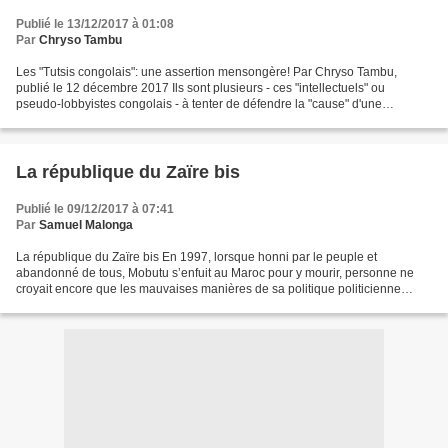
Publié le 13/12/2017 à 01:08
Par
Chryso Tambu
Les "Tutsis congolais": une assertion mensongère! Par Chryso Tambu,
publié le 12 décembre 2017 Ils sont plusieurs - ces "intellectuels" ou
pseudo-lobbyistes congolais - à tenter de défendre la "cause" d'une
catégorie des originaires du Ruanda-Urundi,...
La république du Zaïre bis
Publié le 09/12/2017 à 07:41
Par
Samuel Malonga
La république du Zaïre bis En 1997, lorsque honni par le peuple et
abandonné de tous, Mobutu s’enfuit au Maroc pour y mourir, personne ne
croyait encore que les mauvaises manières de sa politique politicienne
allaient faire école. Accueilli en héro pour...