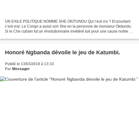
UN EXILE POLITIQUE NOMME SHE OKITUNDU Qui l’eut cru ? Et pourtant
c’est vrai. Le Congo a aussi son She en la personne de monsieur Okitundu.
Si le Che cubain fut un révolutionnaire invétéré tué pour une cause noble à
ses yeux, son "homonyme" congolais...
Honoré Ngbanda dévoile le jeu de Katumbi.
Publié le 13/03/2018 à 13:33
Par
Messager