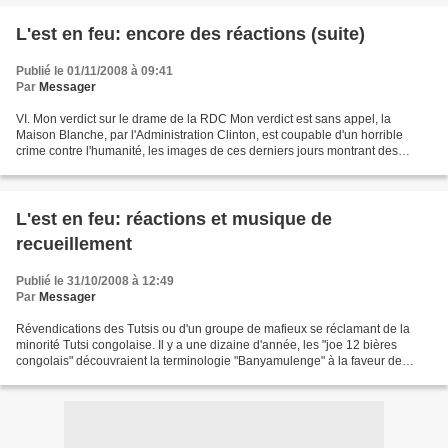
L'est en feu: encore des réactions (suite)
Publié le 01/11/2008 à 09:41
Par
Messager
VI. Mon verdict sur le drame de la RDC Mon verdict est sans appel, la
Maison Blanche, par l'Administration Clinton, est coupable d'un horrible
crime contre l'humanité, les images de ces derniers jours montrant des
populations de villes entières fuir leurs...
L'est en feu: réactions et musique de
recueillement
Publié le 31/10/2008 à 12:49
Par
Messager
Révendications des Tutsis ou d'un groupe de mafieux se réclamant de la
minorité Tutsi congolaise. Il y a une dizaine d'année, les "joe 12 bières
congolais" découvraient la terminologie "Banyamulenge" à la faveur de
l'entrée de l'AFDL à Kinshasa. C'était...