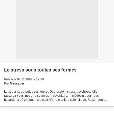
Le stress sous toutes ses formes
Publié le 08/11/2008 à 17:36
Par
Messager
Le stress sous toutes ses formes Dépression, stress, psychose, folie…
rassurez-vous, nous ne sommes ni psychiatre, ni médecin pour nous
hasarder à décortiquer ces états d’une manière scientifique. Raisonpour
laquelle ces « pathologies » seront survolées...