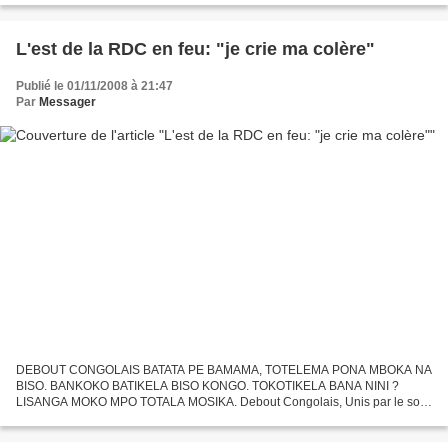
L'est de la RDC en feu: "je crie ma colère"
Publié le 01/11/2008 à 21:47
Par
Messager
DEBOUT CONGOLAIS BATATA PE BAMAMA, TOTELEMA PONA MBOKA NA
BISO. BANKOKO BATIKELA BISO KONGO. TOKOTIKELA BANA NINI ?
LISANGA MOKO MPO TOTALA MOSIKA. Debout Congolais, Unis par le sort
Unis dans l'effort pour l'indépendance. Dressons nos fronts, longtemps...