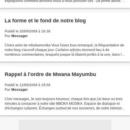
expliquions comment arrivons-nous à nous procurer ces
. De prime abord il
convient de souligner les chansons...
La forme et le fond de notre blog
Publié le 20/09/2008 à 16:36
Par
Messager
Chers amis de mbokamosika Vous l'avez tous remarqué, la fréquentation de
notre blog s'accroît chaque jour. Certains articles donnent lieu à de
nombreux commentaires, lesquels jusque là étaient portés à la une, dans le
but de valoriser leurs auteurs. Aujourd'hui,cette...
Rappel à l'ordre de Mwana Mayumbu
Publié le 12/08/2008 à 19:56
Par
Messager
Cher messager, Je suis toujours heureux, chaque fois que j'ai deux ou trois
minutes à consacrer à notre site MBOKA MOSIKA. Espace de dialogue et
d'échanges culturels. Échanges surtout de nos souvenirs, de notre mémoire.
Voyez, par exemple cette recherche...