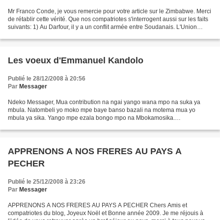
Mr Franco Conde, je vous remercie pour votre article sur le Zimbabwe. Merci
de rétablir cette vérité. Que nos compatriotes s'interrogent aussi sur les faits
suivants: 1) Au Darfour, il y a un conflit armée entre Soudanais. L'Union
Européenne et la "Communauté...
Les voeux d'Emmanuel Kandolo
Publié le 28/12/2008 à 20:56
Par
Messager
Ndeko Messager, Mua contribution na ngai yango wana mpo na suka ya
mbula. Natombeli yo moko mpe baye banso bazali na motema mua yo
mbula ya sika. Yango mpe ezala bongo mpo na Mbokamosika.
Patriotiquement, Emmanuel Kandolo Ndeko Gullaume Bayama, Na lisolo...
APPRENONS A NOS FRERES AU PAYS A
PECHER
Publié le 25/12/2008 à 23:26
Par
Messager
APPRENONS A NOS FRERES AU PAYS A PECHER Chers Amis et
compatriotes du blog, Joyeux Noël et Bonne année 2009. Je me réjouis à