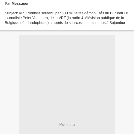
Par
Messager
Subject: VRT: Nkunda soutenu par 600 militaires démobilisés du Burundi Le
journaliste Peter Verlinden, de la VRT (la radio & télévision publique de la
Belgique néerlandophone) a appris de sources diplomatiques à Bujumbura
qu’au courant des semaines dernières,...
Publicité