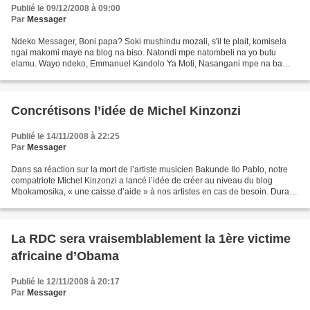
Publié le 09/12/2008 à 09:00
Par
Messager
Ndeko Messager, Boni papa? Soki mushindu mozali, s'il te plait, komisela
ngai makomi maye na blog na biso. Natondi mpe natombeli na yo butu
elamu. Wayo ndeko, Emmanuel Kandolo Ya Moti, Nasangani mpe na ba
ndeko ya blog na biso oyo na sango ya mawa ya...
Concrétisons l’idée de Michel Kinzonzi
Publié le 14/11/2008 à 22:25
Par
Messager
Dans sa réaction sur la mort de l’artiste musicien Bakunde Ilo Pablo, notre
compatriote Michel Kinzonzi a lancé l’idée de créer au niveau du blog
Mbokamosika, « une caisse d’aide » à nos artistes en cas de besoin. Durant
toute la journée nous avons longuement...
La RDC sera vraisemblablement la 1ère victime
africaine d’Obama
Publié le 12/11/2008 à 20:17
Par
Messager