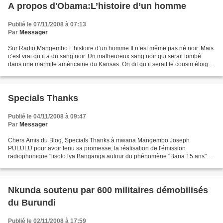
A propos d'Obama:L’histoire d’un homme
Publié le 07/11/2008 à 07:13
Par
Messager
Sur Radio Mangembo L’histoire d’un homme Il n’est même pas né noir. Mais
c’est vrai qu’il a du sang noir. Un malheureux sang noir qui serait tombé
dans une marmite américaine du Kansas. On dit qu’il serait le cousin éloigné
d’au moins sept présidents...
Specials Thanks
Publié le 04/11/2008 à 09:47
Par
Messager
Chers Amis du Blog, Specials Thanks à mwana Mangembo Joseph
PULULU pour avoir tenu sa promesse; la réalisation de l'émission
radiophonique "lisolo lya Banganga autour du phénomène "Bana 15 ans"
avec la participation de Sec PAUDOS, Vieux Mongol, Seskain...
Nkunda soutenu par 600 militaires démobilisés
du Burundi
Publié le 02/11/2008 à 17:59