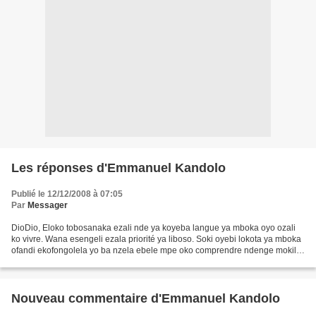
Les réponses d'Emmanuel Kandolo
Publié le 12/12/2008 à 07:05
Par
Messager
DioDio, Eloko tobosanaka ezali nde ya koyeba langue ya mboka oyo ozali
ko vivre. Wana esengeli ezala priorité ya liboso. Soki oyebi lokota ya mboka
ofandi ekofongolela yo ba nzela ebele mpe oko comprendre ndenge mokili
ofandi mozali kotambola : okoki...
Nouveau commentaire d'Emmanuel Kandolo