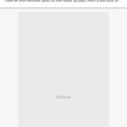
l’idée de vous retrouver après un bref séjour au pays, merci à tous pour votre
soutien au delà de mes attentes, certains d'entre...
Publicité