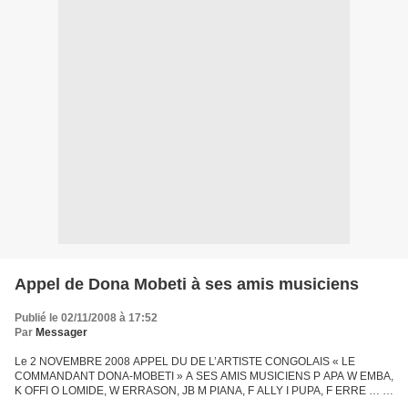
Appel de Dona Mobeti à ses amis musiciens
Publié le 02/11/2008 à 17:52
Par
Messager
Le 2 NOVEMBRE 2008 APPEL DU DE L’ARTISTE CONGOLAIS « LE
COMMANDANT DONA-MOBETI » A SES AMIS MUSICIENS P APA W EMBA,
K OFFI O LOMIDE, W ERRASON, JB M PIANA, F ALLY I PUPA, F ERRE … et
vous tous artistes, chanteurs, musiciens congolais, ne pensez-vous pas...