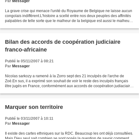
Par
Messager
La grave crise qui menace l'unité du Royaume de Belgique ne laisse aucun
congolais indifférent.L'histoire a scellé entre nos deux peuples des affinités
palpables de telle sorte que le malheur de la belgique est aussi le malheur
de la RD Congo, même si...
Bilan des accords de coopération judiciaire
franco-africaine
Publié le 05/11/2007 à 08:21
Par
Messager
Nicolas sarkozy a ramené à la Zorro sept des 21 inculpés de l'arche de
Zoé.En sus, il a exprimé son souhait de voir le reste des inculpés français
être jugés en France, conformément aux accords de coopération judiaciaire
avec les pays africains. Si on...
Marquer son territoire
Publié le 03/11/2007 à 10:11
Par
Messager
Il existe des cartes ethniques sur la RDC. Beaucoup les ont déjà consultées.
Mais Dieu seul sait combien se sont posés la question de savoir comment