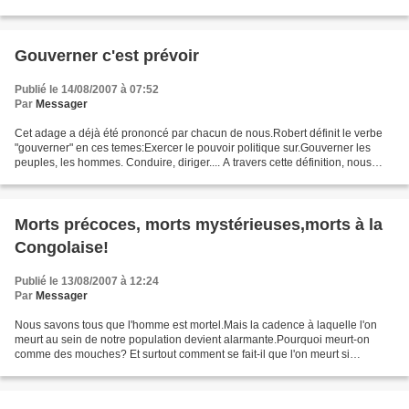
prévenu:Tolobaki nini?...
Gouverner c'est prévoir
Publié le 14/08/2007 à 07:52
Par
Messager
Cet adage a déjà été prononcé par chacun de nous.Robert définit le verbe
"gouverner" en ces temes:Exercer le pouvoir politique sur.Gouverner les
peuples, les hommes. Conduire, diriger.... A travers cette définition, nous
mesurons les responsabiltés qui...
Morts précoces, morts mystérieuses,morts à la
Congolaise!
Publié le 13/08/2007 à 12:24
Par
Messager
Nous savons tous que l'homme est mortel.Mais la cadence à laquelle l'on
meurt au sein de notre population devient alarmante.Pourquoi meurt-on
comme des mouches? Et surtout comment se fait-il que l'on meurt si
précocement? Ces interrogations surviennent...