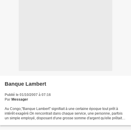
Banque Lambert
Publié le 01/10/2007 à 07:16
Par
Messager
Au Congo,"Banque Lambert" signifiait à une certaine époque tout prêt à
intérêt exagéré.On rencontrait dans chaque service, une personne, parfois
un simple employé, disposant d'une grosse somme d'argent qu'elle prêtait
aux autres, avec un taux d'intérêt...