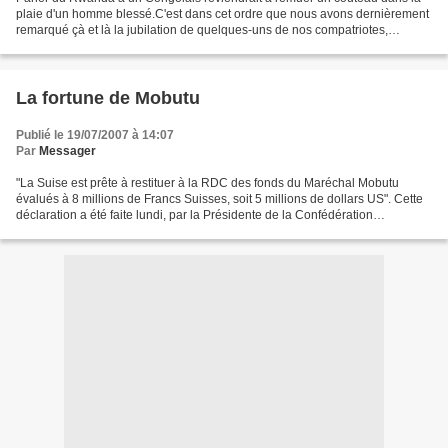
plaie d'un homme blessé.C'est dans cet ordre que nous avons dernièrement
remarqué çà et là la jubilation de quelques-uns de nos compatriotes,
occasionnée par une éventuelle conspiration...
La fortune de Mobutu
Publié le 19/07/2007 à 14:07
Par
Messager
"La Suise est prête à restituer à la RDC des fonds du Maréchal Mobutu
évalués à 8 millions de Francs Suisses, soit 5 millions de dollars US". Cette
déclaration a été faite lundi, par la Présidente de la Confédération
helvétique, Mme Micheline Calmay-Rey,...