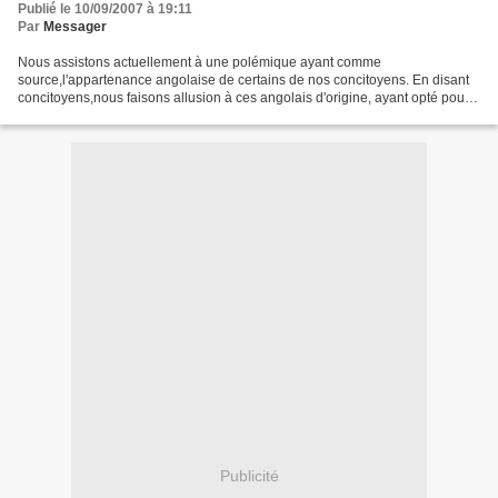
Publié le 10/09/2007 à 19:11
Par
Messager
Nous assistons actuellement à une polémique ayant comme
source,l'appartenance angolaise de certains de nos concitoyens. En disant
concitoyens,nous faisons allusion à ces angolais d'origine, ayant opté pour
la nationalité congolaise. En analysant les propos...
Publicité