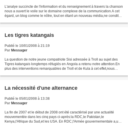
L'analye succincte de l'information et du renseignement à travers la chanson
nous a ouvert le voile sur le domaine complexe de la communication.A cet
égard, un blog comme le nôtre, tout en étant un nouveau média,ne constitue
pas moins un support de diffusion...
Les tigres katangais
Publié le 10/01/2008 à 21:19
Par
Messager
La question de notre jeune compatriote Sisi adressée à Troll au sujet des
Tigres katangais longtemps réfugiés en Angola a retenu notre attention.En
plus des interventions remarquables de Troll et de Kula à cet effet,nous
voudrions à notre tour enrichir...
La nécessité d'une alternance
Publié le 05/01/2008 à 13:38
Par
Messager
La fin de 2007 et le début de 2008 ont été caractérisé par une actualité
mouvementée dans les cinq pays ci-après:la RDC,le Pakistan,le
Kenya,l'Afrique du Sud,et les USA. En RDC,l'Armée gouvernementale a,une
fois de plus été humiliée par les forces rebelles...