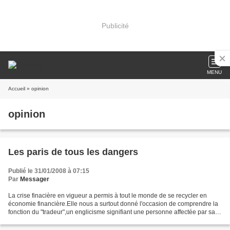
Publicité
MENU
Accueil
» opinion
opinion
Les paris de tous les dangers
Publié le 31/01/2008 à 07:15
Par
Messager
La crise finacière en vigueur a permis à tout le monde de se recycler en
économie financière.Elle nous a surtout donné l'occasion de comprendre la
fonction du "tradeur",un englicisme signifiant une personne affectée par sa
banque aux achats et aux ventes...