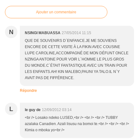
Ajouter un commentaire
N
NSINGI MABUASSA
27/05/2014 11:15
QUE DE SOUVENIRS D´ENFANCE.JE ME SOUVIENS
ENCORE DE CETTE VISITE À LA FIKIN AVEC COUSINE
LUPE CAROLINE,ACCOMPAGNÉ DE MON DÉFUNT ONCLE
NZINGA ANTOINE POUR VOIR L´HOMME LE PLUS GROS
DU MONDE.C´ÉTAIT FANTASTIQUE AVEC UN TRAIN POUR
LES ENFANTS.AH! KIN MALEBO,PAUNI YA TALO.IL N´Y
AVAIT PAS DE FIFFÉRENCE.
Répondre
L
le guy de
12/09/2012 03:14
<br /> Losako ndeko LUSED,<br /> <br /> <br /> TUBBY
azalaka Canadien. Azali lisusu na bomoi te.<br /> <br /> <br />
Kimia o mboka yo<br />