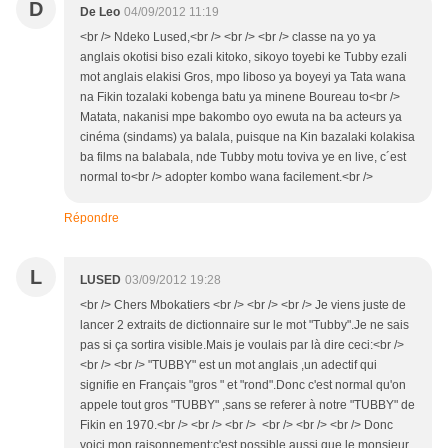
D
De Leo
04/09/2012 11:19
<br /> Ndeko Lused,<br /> <br /> <br /> classe na yo ya
anglais okotisi biso ezali kitoko, sikoyo toyebi ke Tubby ezali
mot anglais elakisi Gros, mpo liboso ya boyeyi ya Tata wana
na Fikin tozalaki kobenga batu ya minene Boureau to<br />
Matata, nakanisi mpe bakombo oyo ewuta na ba acteurs ya
cinéma (sindams) ya balala, puisque na Kin bazalaki kolakisa
ba films na balabala, nde Tubby motu toviva ye en live, c´est
normal to<br /> adopter kombo wana facilement.<br />
Répondre
L
LUSED
03/09/2012 19:28
<br /> Chers Mbokatiers <br /> <br /> <br /> Je viens juste de
lancer 2 extraits de dictionnaire sur le mot "Tubby".Je ne sais
pas si ça sortira visible.Mais je voulais par là dire ceci:<br />
<br /> <br /> "TUBBY" est un mot anglais ,un adectif qui
signifie en Français "gros " et "rond".Donc c'est normal qu'on
appele tout gros "TUBBY" ,sans se referer à notre "TUBBY" de
Fikin en 1970.<br /> <br /> <br /> <br /> <br /> <br /> Donc
voici mon raisonnement:c'est possible aussi que le monsieur