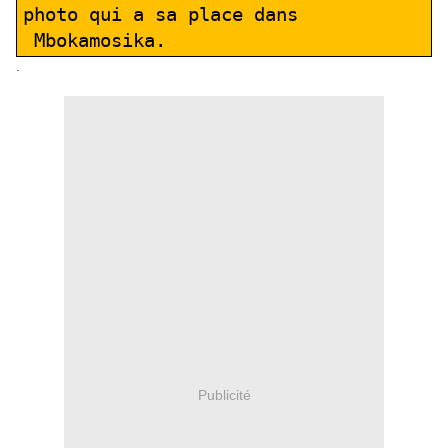
photo qui a sa place dans
Mbokamosika.
.
Publicité