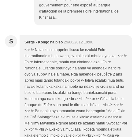
gouvernement pour etre exposé au parque
d'atraccion de la premiere Foire International de
Kinshasa.....
S
Serge - Kongo na biso
29/08/2012 19:00
<br /> Naza ko se rappeler lisusu ke ezalaki Foire
Internationale mbula wana, ezalaki soki mbula oyo ezali<br />
Foire Internationale, mbula oyo ekolanda ezali Foire
Nationale. Grande sœur oyo nalanda ye akendaki na foire
oyo ya Tubby, nalela mabe. Nga nakendeki peut être 2 ans
après mais tango tofandaki po<br /> toliya ezalaki mua butu,
nayaki kolamuka kaka na mbeto na ndaku, je crois grand na
biso to ba sœurs tozalaki na bango baniokuamaki pona
komema nga na mukongo.<br /> <br /> <br /> C'était la belle
époque du Zaïre si on peut le dire mais hélas... <br /> <br />
<br /> Ba ndaku oyo tomonaka wana babengaka "Motel Fikin
pe Cité Salongo" ezalaki musala kitoko esalemaki na<br />
Me Nimy Mayidika Ngimbi alors ke azalaki nainu "Avocat." <br
/> <br /> <br /> Ekeko ya mutu azali kobeta mbunda etikala
kaka elembo tii mokolo ya lelo.<br /> <br /> <br /> Kasi ye