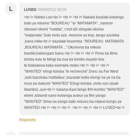
L
LUSED
05/09/2012 00:26
<br /> Ndeko Leo<br /> <br /> <br /> Nakala tozalaki kobenga
bato ya minene "BOUREAU " to "MATAMATA" , namoni
obosani okomi "matata", c'est sûr olingaki okoma
"matamata".Soki moto aza monene ya trop ,tango azoleka
,bana mike<br /> bazalaki koyemba :"BOUREAU MATAMATA
,BOUREAU MATAMATA ...".Okomona ba mikolo
basiliki,babengani bana.<br /> <br /> <br /> Pona ba films
toloba kutu te.Mingi ba zua ba kombo bayebi tina
te.Nakopesa kaka exemple moko:<br /> <br /> <br />
"WANTED" elingi koloba "le recherché".Donc na Far West
,soki bazoluka malfaiteur ,bazalaki kotia elongi na ye na ba
murs pe bakomi "WANTED".Elingi koloba ,moto oyo (asali
likambo) ,azo<br /> lukama.Kasi tango film kombo "WANTED"
ebimi ,tobandi nano kobenga acteur ya film yango
"WANTED".Sima na yango bato misusu ba mipesi kongo ya
WANTED.<br /> <br /> <br /> <br /> <br /> <br /> LUSED<br />
Répondre