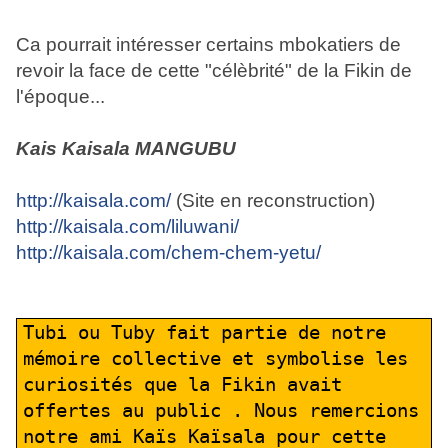
Ca pourrait int
é
resser certains mbokatiers de
revoir la face de cette "c
é
l
è
brit
é
" de la Fikin de
l'
é
poque...
Kais Kaisala MANGUBU
http://kaisala.com/
(Site en reconstruction)
http://kaisala.com/liluwani/
http://kaisala.com/chem-chem-yetu/
Tubi ou Tuby fait partie de notre
mémoire collective et symbolise les
curiosités que la Fikin avait
offertes au public . Nous remercions
notre ami Kaïs Kaïsala pour cette