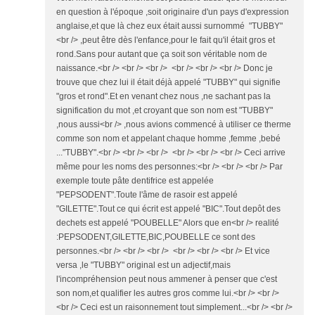
en question à l'époque ,soit originaire d'un pays d'expression
anglaise,et que là chez eux était aussi surnommé "TUBBY"
<br /> ,peut être dès l'enfance,pour le fait qu'il était gros et
rond.Sans pour autant que ça soit son véritable nom de
naissance.<br /> <br /> <br /> <br /> <br /> <br /> Donc je
trouve que chez lui il était déjà appelé "TUBBY" qui signifie
"gros et rond".Et en venant chez nous ,ne sachant pas la
signification du mot ,et croyant que son nom est "TUBBY"
,nous aussi<br /> ,nous avions commencé à utiliser ce therme
comme son nom et appelant chaque homme ,femme ,bebé
..."TUBBY".<br /> <br /> <br /> <br /> <br /> <br /> Ceci arrive
même pour les noms des personnes:<br /> <br /> <br /> Par
exemple toute pâte dentifrice est appelée
"PEPSODENT".Toute l'âme de rasoir est appelé
"GILETTE".Tout ce qui écrit est appelé "BIC".Tout depôt des
dechets est appelé "POUBELLE" Alors que en<br /> realité
:PEPSODENT,GILETTE,BIC,POUBELLE ce sont des
personnes.<br /> <br /> <br /> <br /> <br /> <br /> Et vice
versa ,le "TUBBY" original est un adjectif,mais
l'incompréhension peut nous ammener à penser que c'est
son nom,et qualifier les autres gros comme lui.<br /> <br />
<br /> Ceci est un raisonnement tout simplement...<br /> <br />