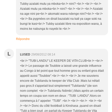
Tubby azalaki mutu ya mboka<br /> nini? <br /> <br /> <br />
Azalaki mutu ya mboka<br /> nini? <br /> <br /> <br /> Azalaki
na age nini pe<br /> akomaki wana ndenge nini?<br /> <br />
<br /> Ba pygmées on dirait bazalaki na kati ya cage soki na
bungi te kasi<br /> Tubby azalaki libre na exposition wana, à
moins ke nabunga to nayebi te.<br />
Répondre
L
LUSED
29/08/2012 08:14
<br /> "TUBI LANDU" LE KEEPER DE VITA CLUB<br /> <br />
<br /> Le passage de Toubbie a laissé une grande influence
au Congo à tel point que tout homme gros ou enfant gros était
appelé aussi "Toubbie".<br /> <br /> <br /> Je me souviens
encore de Tubilandu le keeper de Vita Club .Mais lui nétait
pas gros.Il s'appelait tout simplement "Tubilandu" (de son
nom complet <br /> Tubilandu Ndimbi ).Mais après un certain
temps on coupa son nom en deux : "TUBI LANDU".Alors on
commença à l' appeler "TUBI" .<br /> <br /> <br /> <br /> <br
/> <br /> Donc du côté foobtball à Kinshasa ,quand on disait
"Tubi a bien joué ,on parlait du Keeper Tubilandu de Vita