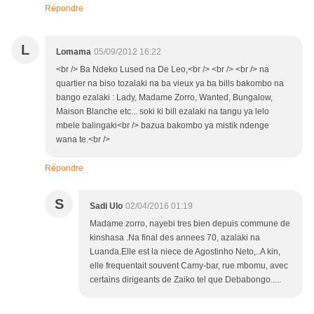
Répondre
L
Lomama
05/09/2012 16:22
<br /> Ba Ndeko Lused na De Leo,<br /> <br /> <br /> na
quartier na biso tozalaki na ba vieux ya ba bills bakombo na
bango ezalaki : Lady, Madame Zorro, Wanted, Bungalow,
Maison Blanche etc... soki ki bill ezalaki na tangu ya lelo
mbele balingaki<br /> bazua bakombo ya mistik ndenge
wana te.<br />
Répondre
S
Sadi Ulo
02/04/2016 01:19
Madame zorro, nayebi tres bien depuis commune de
kinshasa .Na final des annees 70, azalaki na
Luanda.Elle est la niece de Agostinho Neto,..A kin,
elle frequentait souvent Camy-bar, rue mbomu, avec
certains dirigeants de Zaiko tel que Debabongo.....