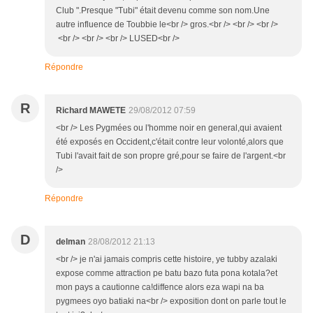
Club ".Presque "Tubi" était devenu comme son nom.Une
autre influence de Toubbie le<br /> gros.<br /> <br /> <br />
<br /> <br /> <br /> LUSED<br />
Répondre
R
Richard MAWETE
29/08/2012 07:59
<br /> Les Pygmées ou l'homme noir en general,qui avaient
été exposés en Occident,c'était contre leur volonté,alors que
Tubi l'avait fait de son propre gré,pour se faire de l'argent.<br
/>
Répondre
D
delman
28/08/2012 21:13
<br /> je n'ai jamais compris cette histoire, ye tubby azalaki
expose comme attraction pe batu bazo futa pona kotala?et
mon pays a cautionne ca!diffence alors eza wapi na ba
pygmees oyo batiaki na<br /> exposition dont on parle tout le