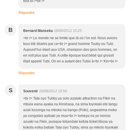
tout ici?<br />
Répondre
B
Bernard Manseka
28/08/2012 15:25
<br /> Le monde ne se limite que là où l’on est. Nous avions
tous été ébahis par ce<br /> grand homme Touby ou Tubi.
Aujourd’hui étant aux USA, champion des gros hommes, on
en voit plus que Tubi. A cette époque tout bébé qui grossit
était appelé Tubi. On en a autant des Tubis à<br /> Kin<br />
Répondre
S
Souvenir
28/08/2012 10:50
<br /> Tata oyo Tubby ya solo azalaki attraction na Fikin na
mbula wana ayaka na Kinshasa, na sima toyokaki ete tangu
azali kozonga na mboka na bango (Poto), angwalima moko
ya congolais ayibaki ye mua<br /> lomeya na ye nionso
azuaki na Fikin, puisque tobandaki kofuta ticket liboso ya
kokota esika batiaki Tata oyo Tubby, sima ya mikolo toyokaki