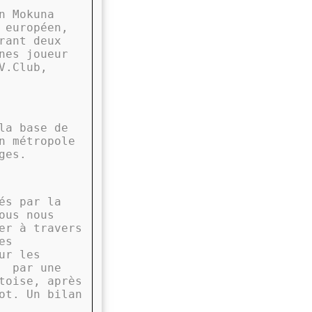
n Mokuna
 européen,
rant deux
nes joueur
V.Club,
la base de
n métropole
ges.
és par la
ous nous
er à travers
es
ur les
s
par une
toise, après
ot. Un bilan