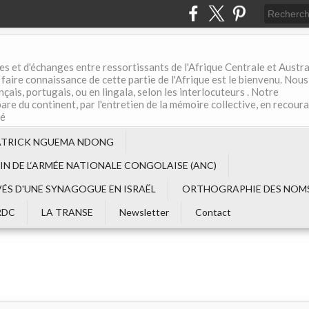
es et d'échanges entre ressortissants de l'Afrique Centrale et Austral
aire connaissance de cette partie de l'Afrique est le bienvenu. Nous
çais, portugais, ou en lingala, selon les interlocuteurs . Notre
are du continent, par l'entretien de la mémoire collective, en recour
té
ATRICK NGUEMA NDONG
EIN DE L‘ARMÉE NATIONALE CONGOLAISE (ANC)
VÉS D'UNE SYNAGOGUE EN ISRAËL
ORTHOGRAPHIE DES NOMS
RDC
LA TRANSE
Newsletter
Contact