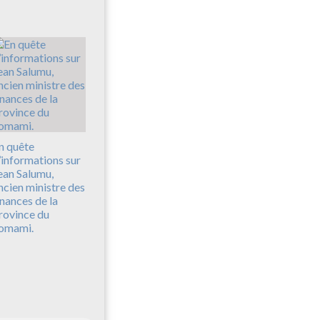
n quête
’informations sur
ean Salumu,
ncien ministre des
inances de la
rovince du
omami.