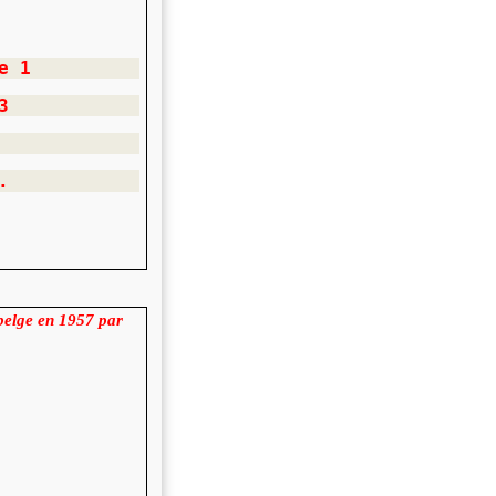
e 1
3
.
 belge en 1957 par