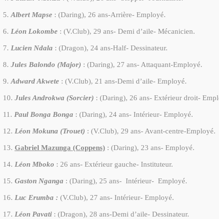
5.
Albert Mapse
: (Daring), 26 ans-Arrière- Employé.
6.
Léon Lokombe
: (V.Club), 29 ans- Demi d’aile- Mécanicien.
7.
Lucien Ndala
: (Dragon), 24 ans-Half- Dessinateur.
8.
Jules Balondo (Major)
: (Daring), 27 ans- Attaquant-Employé.
9.
Adward Akwete
: (V.Club), 21 ans-Demi d’aile- Employé.
10.
Jules Androkwa (Sorcier)
: (Daring), 26 ans- Extérieur droit- Emp
11.
Paul Bonga Bonga
: (Daring), 24 ans- Intérieur- Employé.
12.
Léon Mokuna (Trouet)
: (V.Club), 29 ans- Avant-centre-Employé.
13.
Gabriel Mazunga (Coppens)
: (Daring), 23 ans- Employé.
14.
Léon Mboko
: 26 ans- Extérieur gauche- Instituteur.
15.
Gaston Nganga
: (Daring), 25 ans-
Intérieur-
Employé.
16.
Luc Erumba :
(V.Club), 27 ans- Intérieur- Employé.
17.
Léon Pavati
: (Dragon), 28 ans-Demi d’aile- Dessinateur.