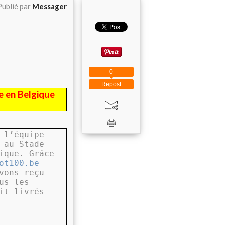
Publié par
Messager
0
Repost
le en Belgique
 l’équipe
 au Stade
ique. Grâce
ot100.be
vons reçu
us les
it livrés