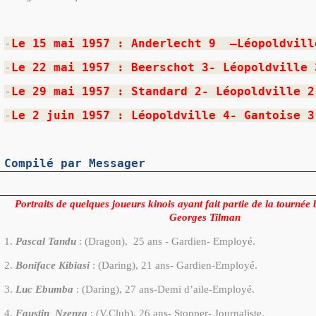
-
Le 15 mai 1957 : Anderlecht 9
–Léopoldvill
-
Le 22 mai 1957 : Beerschot 3- Léopoldville 
-
Le 29 mai 1957 : Standard 2- Léopoldville 2
-
Le 2 juin 1957 : Léopoldville 4- Gantoise 3
Compilé par Messager
Portraits de quelques joueurs kinois ayant fait partie de la tournée
Georges Tilman
1.
Pascal Tandu
: (Dragon),
25 ans - Gardien- Employé.
2.
Boniface Kibiasi
: (Daring), 21 ans- Gardien-Employé.
3.
Luc Ebumba
: (Daring), 27 ans-Demi d’aile-Employé.
4.
Faustin
Nzenza
: (V.Club), 26 ans- Stopper- Journaliste.