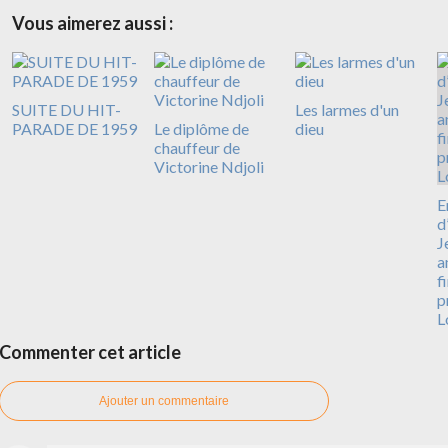
Vous aimerez aussi :
SUITE DU HIT-
Les larmes d'un
PARADE DE 1959
Le diplôme de
dieu
chauffeur de
Victorine Ndjoli
E
d
J
a
f
p
L
Commenter cet article
Ajouter un commentaire