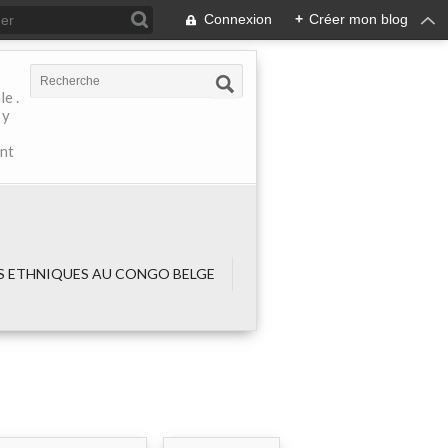
Connexion
+
Créer mon blog
e .
 y
ant
 ETHNIQUES AU CONGO BELGE