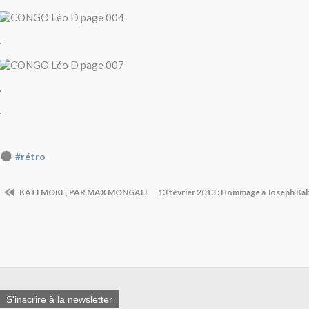
.
.
.
#rétro
KATI MOKE, PAR MAX MONGALI
13 février 2013 : Hommage à Joseph Kab
S'inscrire à la newsletter