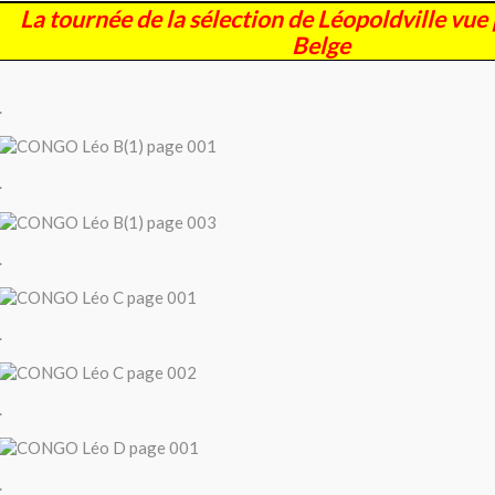
La tournée de la sélection de Léopoldville vue 
Belge
.
.
.
.
.
.