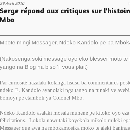
29 Avril 2010
Serge répond aux critiques sur l'histoir
Mbo
Mbote mingi Messager, Ndeko Kandolo pe ba Mboka
(Nakosenga soki message oyo eko blesser moto te 
yango na Blog na biso 'il vous plait)
Par curiosité nazalaki kotanga lisusu ba commentaires posté
ndeko E. Kandolo ayanolaki nga tango na tunaki ye ayebis
bomoyi pe etamboli ya Colonel Mbo.
Ndeko Kandolo asalaki mosala munene pe kitoko oyo eza 
félicitations.
Lokola nawutaki koyekola mikolo mileki epa
Messager que awa na mbokamosika moko te aleki baninga