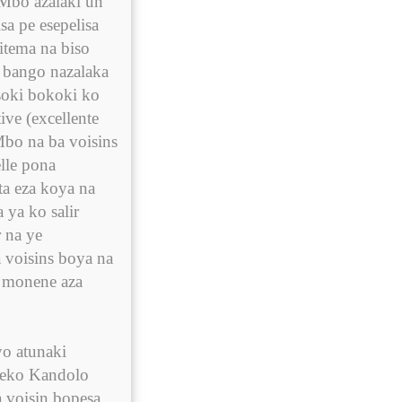
Mbo azalaki un
sa pe esepelisa
itema na biso
 bango nazalaka
oki bokoki ko
ive (excellente
bo na ba voisins
lle pona
a eza koya na
ya ko salir
 na ye
a voisins boya na
 monene aza
yo atunaki
eko Kandolo
a voisin bopesa