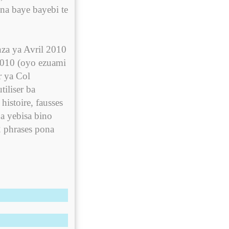
na baye bayebi te
nza ya Avril 2010
2010 (oyo ezuami
r ya Col
tiliser ba
istoire, fausses
a yebisa bino
2 phrases pona