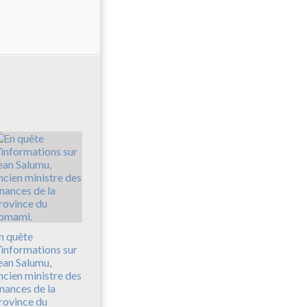
n quête
’informations sur
ean Salumu,
ncien ministre des
inances de la
rovince du