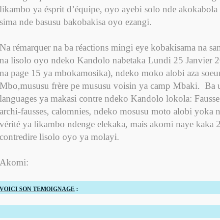
likambo ya ésprit d’équipe, oyo ayebi solo nde akokabola 
sima nde basusu bakobakisa oyo ezangi.
Na rémarquer na ba réactions mingi eye kobakisama na sa
na lisolo oyo ndeko Kandolo nabetaka Lundi 25 Janvier 
na page 15 ya mbokamosika), ndeko moko alobi aza soeu
Mbo,mususu frère pe mususu voisin ya camp Mbaki.
Ba u
languages ya makasi contre ndeko Kandolo lokola: Fausse h
archi-fausses, calomnies, ndeko mosusu moto alobi yoka n
vérité ya likambo ndenge elekaka, mais akomi naye kaka 
contredire lisolo oyo ya molayi.
Akomi:
VOICI SON TEMOIGNAGE
: