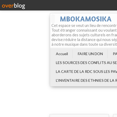
MBOKAMOSIKA
Cet espace se veut un lieu de rencontr
Tout étranger connaissant ou voulant f
aborderons des sujets culturels en fran
devise:réduire la distance qui nous sép
à notre musique dans toute sa diversi
Accueil
FAIRE UN DON
P
LES SOURCES DES CONFLITS AU S
LA CARTE DE LA RDC SOUS LES PA
L'INVENTAIRE DES ETHNIES DE LA 