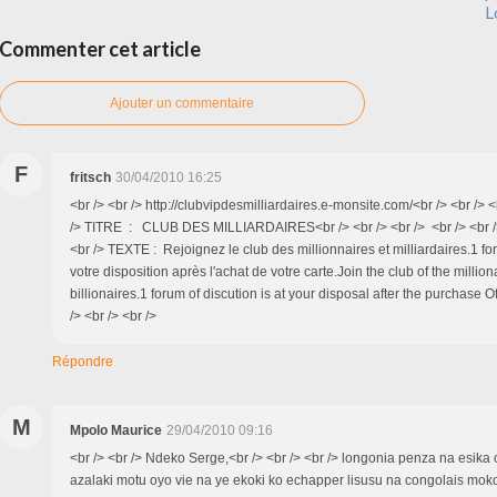
L
Commenter cet article
Ajouter un commentaire
F
fritsch
30/04/2010 16:25
<br /> <br /> http://clubvipdesmilliardaires.e-monsite.com/<br /> <br /> <
/> TITRE : CLUB DES MILLIARDAIRES<br /> <br /> <br /> <br /> <br /> 
<br /> TEXTE : Rejoignez le club des millionnaires et milliardaires.1 fo
votre disposition après l'achat de votre carte.Join the club of the millio
billionaires.1 forum of discution is at your disposal after the purchase O
/> <br /> <br />
Répondre
M
Mpolo Maurice
29/04/2010 09:16
<br /> <br /> Ndeko Serge,<br /> <br /> <br /> longonia penza na esika 
azalaki motu oyo vie na ye ekoki ko echapper lisusu na congolais mok