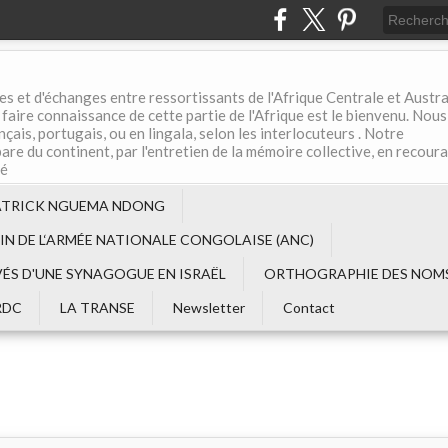
es et d'échanges entre ressortissants de l'Afrique Centrale et Austral
aire connaissance de cette partie de l'Afrique est le bienvenu. Nous
çais, portugais, ou en lingala, selon les interlocuteurs . Notre
are du continent, par l'entretien de la mémoire collective, en recour
té
ATRICK NGUEMA NDONG
EIN DE L‘ARMÉE NATIONALE CONGOLAISE (ANC)
VÉS D'UNE SYNAGOGUE EN ISRAËL
ORTHOGRAPHIE DES NOMS
RDC
LA TRANSE
Newsletter
Contact