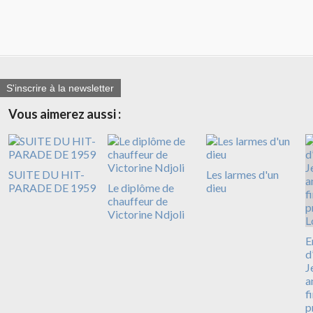
S'inscrire à la newsletter
Vous aimerez aussi :
SUITE DU HIT-
Les larmes d'un
PARADE DE 1959
Le diplôme de
dieu
chauffeur de
Victorine Ndjoli
E
d
J
a
f
p