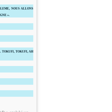
LEME, NOUS ALLONS
GNE ».
ambes. TOKUFI, TOKUFI, AH