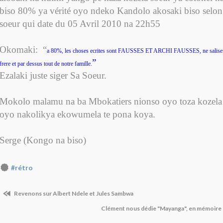
biso 80% ya vérité oyo ndeko Kandolo akosaki biso selo
soeur qui date du 05 Avril 2010 na 22h55
Okomaki:
“
a 80%, les choses ecrites sont FAUSSES ET ARCHI FAUSSES, ne saliser
”
frere et par dessus tout de notre famille.
Ezalaki juste siger Sa Soeur.
Mokolo malamu na ba Mbokatiers nionso oyo toza kozela 
oyo nakolikya ekowumela te pona koya.
Serge (Kongo na biso)
#rétro
Revenons sur Albert Ndele et Jules Sambwa
Clément nous dédie "Mayanga", en mémoire