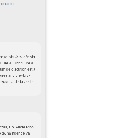
omami.
br /> <br /> <br /> <br
<br /> <br /> <br />
rum de discution est à
naires and the<br />
f your card.<br /> <br
ozali, Col Pilote Mbo
o te, na ndenge ya