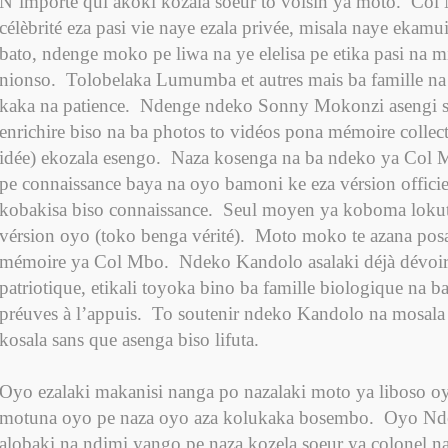
N’importe qui akoki kozala soeur to voisin ya moto.
Col 
célèbrité eza pasi vie naye ezala privée, misala naye ekamui
bato, ndenge moko pe liwa na ye elelisa pe etika pasi na m
nionso.
Tolobelaka Lumumba et autres mais ba famille na
kaka na patience.
Ndenge ndeko Sonny Mokonzi asengi s
enrichire biso na ba photos to vidéos pona mémoire collect
idée) ekozala esengo.
Naza kosenga na ba ndeko ya Col M
pe connaissance baya na oyo bamoni ke eza vérsion officie
kobakisa biso connaissance.
Seul moyen ya koboma lokut
vérsion oyo (toko benga vérité).
Moto moko te azana posa 
mémoire ya Col Mbo.
Ndeko Kandolo asalaki déjà dévoir
patriotique, etikali toyoka bino ba famille biologique na b
préuves à l’appuis.
To soutenir ndeko Kandolo na mosala
kosala sans que asenga biso lifuta.
Oyo ezalaki makanisi nanga po nazalaki moto ya liboso o
motuna oyo pe naza oyo aza kolukaka bosembo.
Oyo Nd
alobaki na ndimi yango pe naza kozela soeur ya colonel n