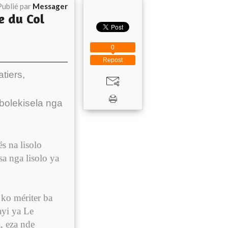
Publié par
Messager
e du Col
0
Repost
tiers,
bolekisela nga
s na lisolo
a nga lisolo ya
ko mériter ba
yi ya Le
, eza nde