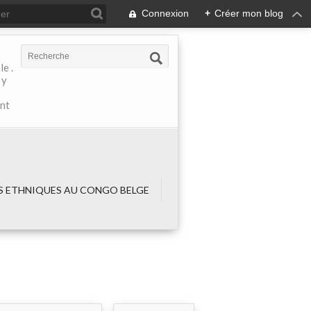
Connexion
+
Créer mon blog
e .
 y
ant
 ETHNIQUES AU CONGO BELGE