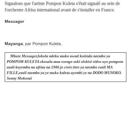
Signalons que l'artiste Pompon Kuleta s'était signalé au sein de
l'orchestre Afrisa international avant de s'installer en France.
Messager
Mayanga
, par Pompon Kuleta.
Mbote Messager,lokola ndeko moko awuti kotinda nzembo ya
POMPOM KULETA ekosala mua esengo soki olekisi video oyo pompom
azali koyemba na afriza na 1986 je crois titre ya nzembo ezali MA
FILLE,ezali nzembo ya ye moko kuleta ayembi ye na DODO MUNOKO.
Sonny Mokonzi