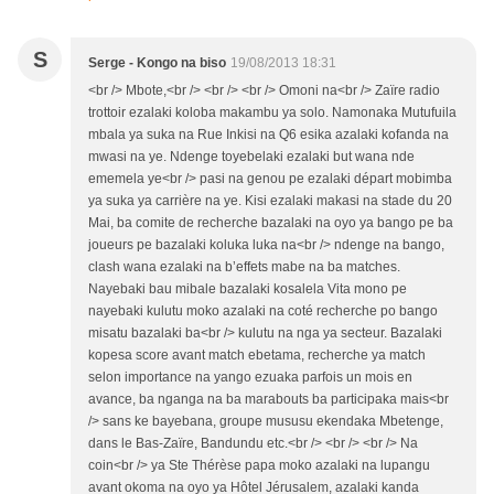
S
Serge - Kongo na biso
19/08/2013 18:31
<br /> Mbote,<br /> <br /> <br /> Omoni na<br /> Zaïre radio
trottoir ezalaki koloba makambu ya solo. Namonaka Mutufuila
mbala ya suka na Rue Inkisi na Q6 esika azalaki kofanda na
mwasi na ye. Ndenge toyebelaki ezalaki but wana nde
ememela ye<br /> pasi na genou pe ezalaki départ mobimba
ya suka ya carrière na ye. Kisi ezalaki makasi na stade du 20
Mai, ba comite de recherche bazalaki na oyo ya bango pe ba
joueurs pe bazalaki koluka luka na<br /> ndenge na bango,
clash wana ezalaki na b’effets mabe na ba matches.
Nayebaki bau mibale bazalaki kosalela Vita mono pe
nayebaki kulutu moko azalaki na coté recherche po bango
misatu bazalaki ba<br /> kulutu na nga ya secteur. Bazalaki
kopesa score avant match ebetama, recherche ya match
selon importance na yango ezuaka parfois un mois en
avance, ba nganga na ba marabouts ba participaka mais<br
/> sans ke bayebana, groupe mususu ekendaka Mbetenge,
dans le Bas-Zaïre, Bandundu etc.<br /> <br /> <br /> Na
coin<br /> ya Ste Thérèse papa moko azalaki na lupangu
avant okoma na oyo ya Hôtel Jérusalem, azalaki kanda