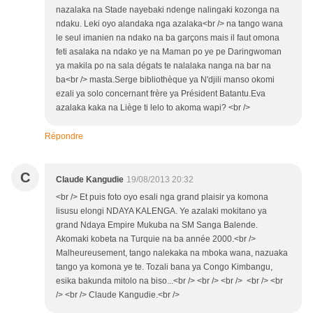
nazalaka na Stade nayebaki ndenge nalingaki kozonga na
ndaku. Leki oyo alandaka nga azalaka<br /> na tango wana
le seul imanien na ndako na ba garçons mais il faut omona
feti asalaka na ndako ye na Maman po ye pe Daringwoman
ya makila po na sala dégats te nalalaka nanga na bar na
ba<br /> masta.Serge bibliothèque ya N'djili manso okomi
ezali ya solo concernant frère ya Président Batantu.Eva
azalaka kaka na Liège ti lelo to akoma wapi? <br />
Répondre
C
Claude Kangudie
19/08/2013 20:32
<br /> Et puis foto oyo esali nga grand plaisir ya komona
lisusu elongi NDAYA KALENGA. Ye azalaki mokitano ya
grand Ndaya Empire Mukuba na SM Sanga Balende.
Akomaki kobeta na Turquie na ba année 2000.<br />
Malheureusement, tango nalekaka na mboka wana, nazuaka
tango ya komona ye te. Tozali bana ya Congo Kimbangu,
esika bakunda mitolo na biso...<br /> <br /> <br /> <br /> <br
/> <br /> Claude Kangudie.<br />