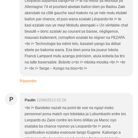
Léopards bayamba bango<br /> te na retour ya Mundial ya
Allemagne 74 et pourtant abetaki ballon bien po Badou Zaki
akendaki na côté gauche sauf makolo na ye nde mutu etutaki
ballon par chance, et puis wana ezalaki Léopards<br /> te
kasi ezalaki oyo ye meyi Mobutu abengaki « Un véritable chat
beauté » donc azalaki au courant ya baisse, négligence,
mauvais traitement, corruption ezalaki ko régner na FEZAFA.
<br /> Technologie ba ndimi lelo, basaleli yango ba débat
ebele po bakoma wana. Eza bien pona ba joueur lokola
Franck Lampard mutu azanga précision, alula kobeta ba tirs
na latte traversable. Boboto o<br /> mboka mosika.<br /> <br
/> <br /> Serge – Kongo na biso<br />
Répondre
P
Paulin
22/08/2013 02:26
<br /> Bandeko nazali na point de vue na ngayi moko
personnel pona match oyo tobetaka ja Lubumbashi entre les
Leopards du Zaire contre les lions dAtlas ya Maroc oyo
esalaka ba chance nyonso ya Leopards<br /> pona
qualification ezalaka evanouie tango Eugene Kabongo a