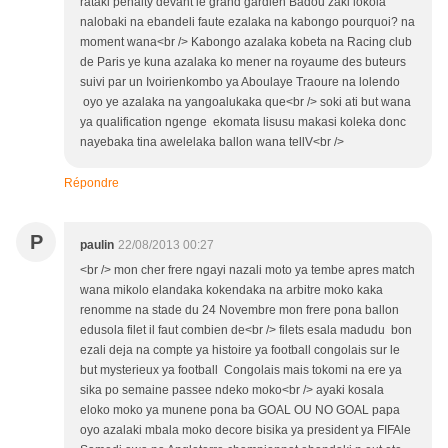
rataki penalty devant le grand gardien Badou zaki lokola
nalobaki na ebandeli faute ezalaka na kabongo pourquoi? na
moment wana<br /> Kabongo azalaka kobeta na Racing club
de Paris ye kuna azalaka ko mener na royaume des buteurs
suivi par un Ivoirienkombo ya Aboulaye Traoure na lolendo
oyo ye azalaka na yangoalukaka que<br /> soki ati but wana
ya qualification ngenge ekomata lisusu makasi koleka donc
nayebaka tina awelelaka ballon wana tellV<br />
Répondre
P
paulin
22/08/2013 00:27
<br /> mon cher frere ngayi nazali moto ya tembe apres match
wana mikolo elandaka kokendaka na arbitre moko kaka
renomme na stade du 24 Novembre mon frere pona ballon
edusola filet il faut combien de<br /> filets esala madudu bon
ezali deja na compte ya histoire ya football congolais sur le
but mysterieux ya football Congolais mais tokomi na ere ya
sika po semaine passee ndeko moko<br /> ayaki kosala
eloko moko ya munene pona ba GOAL OU NO GOAL papa
oyo azalaki mbala moko decore bisika ya president ya FIFAle