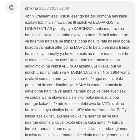
C
chikino
26/08/2013 21:08
<br /> vraiment ezali lisusu esengo na zali komona neti kaka
ezalaki lobi mais mawa trop !!! match ya LEOPARDS na
LIONS D ATLAS penalty oyo KABONGO abeta mopanzi na
banzi ezali kaka makambo eyaka po ba<br /> beti minene pe
ya ndembo ba beta pe mipanzi pona ngai to rata ko leka pona
buzoba ya match aller po na MAROC to beta bien mais ti biso
but moko ya penalty ya buzoba mais na retour mutu nioso<br
/> atala match wana ayebi ke equipe etournaka te po na
eloko moko na yebi KABONGO akoma LSHI kaka jour ya
match.... po na match ya VITA-IMANA ya le 24 Nov 1984 wana
ezala ki somo po pere ya masta na<br /> ngai nde azalaki
president de coordination ya IMANA to vanda na masta to
developpa na tuna ye aloba na ngai boye ke pere ayebisaki
ye coupe wana ekoya palais eloko moko mususu aloba
ndenge kaka<br /> ndeko moko alobi awa ke VITA ezali na
but te mutu oyo akotiya but na VITA akozua likama MUTUF ye
lokola azalaki tetu akende koluka na ndenge na ye tala
ndenge ekomela ka ye lokolo ebeba kaka na<br /> kati ya
terrain... pona but bon na yebi te soki il faut tolanda reglement
to misu na biso misu emona balle ekota mais reglement elobi