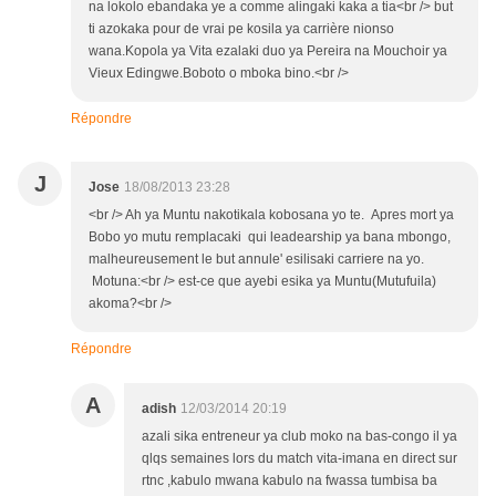
na lokolo ebandaka ye a comme alingaki kaka a tia<br /> but
ti azokaka pour de vrai pe kosila ya carrière nionso
wana.Kopola ya Vita ezalaki duo ya Pereira na Mouchoir ya
Vieux Edingwe.Boboto o mboka bino.<br />
Répondre
J
Jose
18/08/2013 23:28
<br /> Ah ya Muntu nakotikala kobosana yo te. Apres mort ya
Bobo yo mutu remplacaki qui leadearship ya bana mbongo,
malheureusement le but annule' esilisaki carriere na yo.
Motuna:<br /> est-ce que ayebi esika ya Muntu(Mutufuila)
akoma?<br />
Répondre
A
adish
12/03/2014 20:19
azali sika entreneur ya club moko na bas-congo il ya
qlqs semaines lors du match vita-imana en direct sur
rtnc ,kabulo mwana kabulo na fwassa tumbisa ba