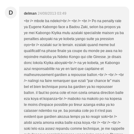
D
delman
24/08/2013 03:49
<br /> mbote ba ndeko!<br /> <br /> <br /> Po na penalty rate
ya Eugene Kabongo face a Badou Zaki, selon ba propos ya
ye mei Kabongo Kiyika mutu azalaki specialiste maison ya ba
penalties aboyaki na ye kobeta yango suite ya pression
oyo<br /> ezalaki sur le terrain. ezalaki quand meme but
qualificatif na phase finale ya coupe du monde pe awa na ko
rejoindre maloba ya Ndeko Kongo qui cite Giresse. je disais
donc lokola Kiyika aboyaki<br /> na ye kobeta, ye Kabongo
azui responsabilite na ye en tant que capitaine et
malheureusement gardien a repousse ballon.<br /> <br /> <br
/> nalingi na faire remarquer que ezali "par chance te" mais
bel et bien technique pona ba gardien ya ko repousser
ballon. il faut ko pona cote et non ozela omana direction balle
eza koya et kopanza<br /> maboko na makolo po na kopesa
le moins d'espace possible po tireur azanga esika ya ko
calasser ndembo na ye. ba ponaka cote po il n'est pas
evident que gardien akozua temps ya ko reagir soki<br />
alobi azela amona esika balle ezxa koya.<br /> <br /> <br />
soki lelo eza assez repandu comme technique, je me rappelle