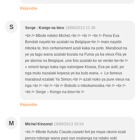
Répondre
S
Serge - Kongo na biso
19/08/2013 21:38
<br /> Mbote ndeko Michel,<br /> <br /> <br /> Pona Eva
Bondali nayebi ke azalaki na Belgique<br /> mais nayebi
mboka te, tres certainement azali kaka na poto. Marabout na
ye ya tagu wana azalaki kozala na Fuma ya ba vieux Fila ye
pe akoma na Belgique, une fois azalaki ko se venter ke<br />
« omoni tango kaka nga nalongwe Kisasa, Eva pe asili, po
nga mutu nazalaki kopesa ye ba buts wana. » Le fameux
marabout ezalaki Ya Simon,<br /> azali noko ya pure vieux na
nga.<br /> <br /> <br /> Boboto o mbokamosika.<br /> <br />
<br /> Serge – Kongo na biso<br />
Répondre
M
Michel Kinzonzi
19/08/2013 20:54
<br /> Mbote Kulutu Claude,naseki fort pe maye okomi ezali
penza ndenge wana pasi oyo esalanga na ndako soki