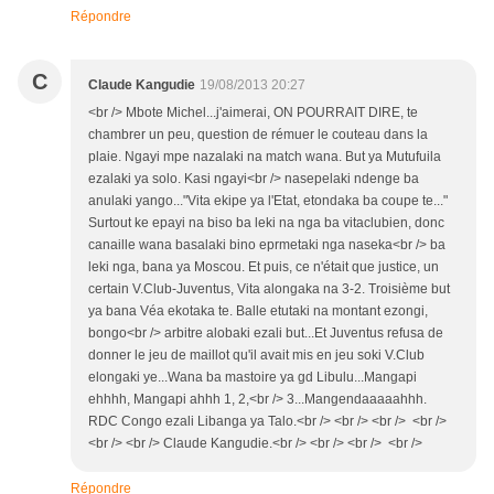
Répondre
C
Claude Kangudie
19/08/2013 20:27
<br /> Mbote Michel...j'aimerai, ON POURRAIT DIRE, te
chambrer un peu, question de rémuer le couteau dans la
plaie. Ngayi mpe nazalaki na match wana. But ya Mutufuila
ezalaki ya solo. Kasi ngayi<br /> nasepelaki ndenge ba
anulaki yango..."Vita ekipe ya l'Etat, etondaka ba coupe te..."
Surtout ke epayi na biso ba leki na nga ba vitaclubien, donc
canaille wana basalaki bino eprmetaki nga naseka<br /> ba
leki nga, bana ya Moscou. Et puis, ce n'était que justice, un
certain V.Club-Juventus, Vita alongaka na 3-2. Troisième but
ya bana Véa ekotaka te. Balle etutaki na montant ezongi,
bongo<br /> arbitre alobaki ezali but...Et Juventus refusa de
donner le jeu de maillot qu'il avait mis en jeu soki V.Club
elongaki ye...Wana ba mastoire ya gd Libulu...Mangapi
ehhhh, Mangapi ahhh 1, 2,<br /> 3...Mangendaaaaahhh.
RDC Congo ezali Libanga ya Talo.<br /> <br /> <br /> <br />
<br /> <br /> Claude Kangudie.<br /> <br /> <br /> <br />
Répondre