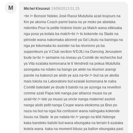
M
Michel Kinzonzi
19/08/2013 01:25
<br /> Bonsoir Ndeko José Raoul Mutufuila azali toujours na
Kin pe akoma Coach parmi bana na ye moko pe abetaka
ndembo.Pour la petite histoire lisolo ya Match wana etikisaka
nga posa ya kotala ba match<br /> to kokende na Stade na
période wana nakomaka abonné ya Gd Libulu na baninga na
nga pe tokomaka ko assister na ba réunions ya ba
supporteurs ya V.Club section N'DJILI na Dancing Jerusalem
toute la<br /> semaine na niveau ya Comité de recherche but
ya Vita ezalaka komonana te ti Vendredi na pokua Mutufuila
azongaka na ndako na bango pe aleki na réunion asengi
parole na bakonzi pe alobi ye aza na<br /> but na ye akotia
mais lokola na Laboratoire but ezalaki komonana te naba
Comité bakotaki ye doute ti balobi na ye azonga na reveillon
comme azali Papa leki nanga par alliance muasi na ye
azali<br /> leki ya muasi ya oncle nanga maternel asololi
nanga alobi petit nanga Coupe wana ekokoma ya Biso po
naza na but na ngai.Na confusion wana nalingaka kokende
lisusu na Stade te pe natala<br /> yango na télé.Ndenge
kaka bandeko balobi but wana ebungaka na terrain ti azalaka
kolela wana kaka na moment lidusu ya ballon ebungaka pasi