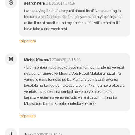
S
search here
14/10/2014 14:16
I was playing football at my childhood itself i am planning to
become a professional football player suddenly i got injured
at the time of practice and my doctor said it will be better if i
have take a one week rest.
Répondre
M
Michel Kinzonzi
27/08/2013 15:20
<br /> Bonjour nayo ndeko José namoni demande na yo osali
nga pona numéro ya Muana Véa Raoul Mutufuila nazali na
yango te mais ba noko pe ba Mamans Leki bazali awa na
kosolola na bango pe nakozuela yo<br /> singa naye ekosala
ye plaisir soki okoti na contact na ye pe ye moko akoka
kopesa version na ye na mokolo ya match wana pona ba
Mbokatiers banso.Boboto o mboka yo!<br />
Répondre
J
Jose
27/08/2013 14:47