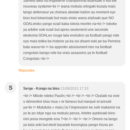
Samedi awa na Angleterre championnat ebandaki n eut ete
nouveau systeme<br /> wana mobulu elingaki kozala mais
tango defenseur ya chelsea abetaki ballon au moment oyo
biso tout tokanisaki but mais eloko wana elalisaki que NO
GOALeloko yango ezali kaka lokola montre na<br /> loboko
ya arbitre soki ezali but apres seulement une seconde
ekokoma GOALen rouge tala evolution ya football yango nde
oyo mais totika ba histoire ya ba soi disant soki pe ba Perreira
batu wana<br /> ba apporter absolument rien na football
congolais bango nde ba vrais assassins ya le football
Congolais.<br />
Répondre
S
Serge - Kongo na biso
21/08/2013 17:33
<br /> Mbote ndeko Paulin,<br /> <br /> <br /> Ozalaki na voie
o démontrer biso mua « le fameux but marqué et annulé
ya<br /> Mutufuila » mais j’ai l’impression ke osili makanisi na
yo te po otiye nga na mobulu penza. Arbitre ayebisaki bino
nini pona mongete ena ?<br /> <br /> <br /> Omoni na tango
ya kala soki but ekoti bazalaki kozongisa yango lisusu po