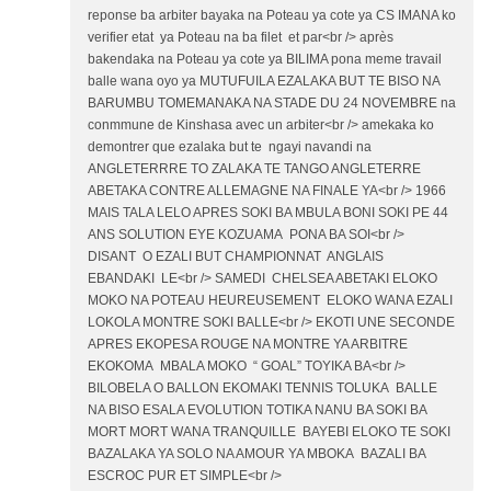
reponse ba arbiter bayaka na Poteau ya cote ya CS IMANA ko
verifier etat ya Poteau na ba filet et par<br /> après
bakendaka na Poteau ya cote ya BILIMA pona meme travail
balle wana oyo ya MUTUFUILA EZALAKA BUT TE BISO NA
BARUMBU TOMEMANAKA NA STADE DU 24 NOVEMBRE na
conmmune de Kinshasa avec un arbiter<br /> amekaka ko
demontrer que ezalaka but te ngayi navandi na
ANGLETERRRE TO ZALAKA TE TANGO ANGLETERRE
ABETAKA CONTRE ALLEMAGNE NA FINALE YA<br /> 1966
MAIS TALA LELO APRES SOKI BA MBULA BONI SOKI PE 44
ANS SOLUTION EYE KOZUAMA PONA BA SOI<br />
DISANT O EZALI BUT CHAMPIONNAT ANGLAIS
EBANDAKI LE<br /> SAMEDI CHELSEA ABETAKI ELOKO
MOKO NA POTEAU HEUREUSEMENT ELOKO WANA EZALI
LOKOLA MONTRE SOKI BALLE<br /> EKOTI UNE SECONDE
APRES EKOPESA ROUGE NA MONTRE YA ARBITRE
EKOKOMA MBALA MOKO “ GOAL” TOYIKA BA<br />
BILOBELA O BALLON EKOMAKI TENNIS TOLUKA BALLE
NA BISO ESALA EVOLUTION TOTIKA NANU BA SOKI BA
MORT MORT WANA TRANQUILLE BAYEBI ELOKO TE SOKI
BAZALAKA YA SOLO NA AMOUR YA MBOKA BAZALI BA
ESCROC PUR ET SIMPLE<br />