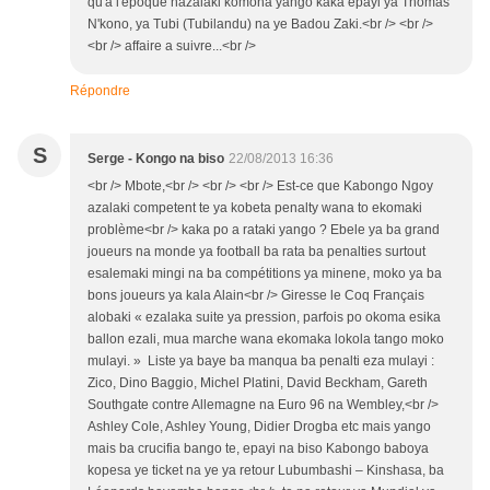
qu'a l'epoque nazalaki komona yango kaka epayi ya Thomas
N'kono, ya Tubi (Tubilandu) na ye Badou Zaki.<br /> <br />
<br /> affaire a suivre...<br />
Répondre
S
Serge - Kongo na biso
22/08/2013 16:36
<br /> Mbote,<br /> <br /> <br /> Est-ce que Kabongo Ngoy
azalaki competent te ya kobeta penalty wana to ekomaki
problème<br /> kaka po a rataki yango ? Ebele ya ba grand
joueurs na monde ya football ba rata ba penalties surtout
esalemaki mingi na ba compétitions ya minene, moko ya ba
bons joueurs ya kala Alain<br /> Giresse le Coq Français
alobaki « ezalaka suite ya pression, parfois po okoma esika
ballon ezali, mua marche wana ekomaka lokola tango moko
mulayi. » Liste ya baye ba manqua ba penalti eza mulayi :
Zico, Dino Baggio, Michel Platini, David Beckham, Gareth
Southgate contre Allemagne na Euro 96 na Wembley,<br />
Ashley Cole, Ashley Young, Didier Drogba etc mais yango
mais ba crucifia bango te, epayi na biso Kabongo baboya
kopesa ye ticket na ye ya retour Lubumbashi – Kinshasa, ba