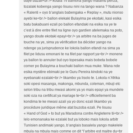
baye bazali<br /> kotala Tv bamona yango malamu penza,
tozalaki kobenga yango lisusu nini na tango wana ? Nabanza
« Ralenti » oyo b’anglais babengaka « Replay », mutu nionso
ayebi ke<br /> ballon elekaki Bulayima pe ekotaki, kasi esika
batu bakabuani ezali po ballon efandaki na esika na ye te
c’est à dire entre filet na ligne oyo gardien atelemaka na poto,
yango doute ekotaki epayi<br /> ya arbitre na ba juges de
touche na ye, sima ya vérification ba décider yango na
ndenge ya jurisprudence ke lokola ballon efandi na sima ya
filet pe lidusu emonani te na filet par rapport ya<br /> monene
ya ballon to annuler but oyo topesaka mais bobeta bobele
corner po Bulayima a touchaki ballon mua muke. Wana nde
esika mystère ebimaki pe le Guru Pereira kindoki na ye
eyebanaki ezalaki<br /> likambo ya lisolo te. Lokola n’Afrika
soki opesi masanga, makonga, mbunda, coleman, mbuji etc
selon tribu na tribu mwasi akomi ya yo mais epayi ya mundele
soki oza na certificat ya mariage te<br /> officiellement ba
kondima te ke mwasi azali ya yo donc ezali likambo ya
procédure juridique même atat buzoba ezali. Pe lisusu
« Hand of God » to but ya Maradona contre Angleterre tii<br />
lelo emonanaka ke ezalaki but ya loboko mais lokola arbitr
Tunisien andimaki yango, b’anglais basalela yango makelele
mbula na mbula mais comme on dit “l’arbitre est maitre du<br