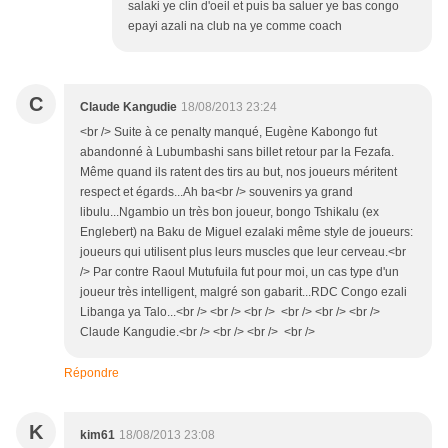
salaki ye clin d'oeil et puis ba saluer ye bas congo
epayi azali na club na ye comme coach
C
Claude Kangudie
18/08/2013 23:24
<br /> Suite à ce penalty manqué, Eugène Kabongo fut
abandonné à Lubumbashi sans billet retour par la Fezafa.
Même quand ils ratent des tirs au but, nos joueurs méritent
respect et égards...Ah ba<br /> souvenirs ya grand
libulu...Ngambio un très bon joueur, bongo Tshikalu (ex
Englebert) na Baku de Miguel ezalaki même style de joueurs:
joueurs qui utilisent plus leurs muscles que leur cerveau.<br
/> Par contre Raoul Mutufuila fut pour moi, un cas type d'un
joueur très intelligent, malgré son gabarit...RDC Congo ezali
Libanga ya Talo...<br /> <br /> <br /> <br /> <br /> <br />
Claude Kangudie.<br /> <br /> <br /> <br />
Répondre
K
kim61
18/08/2013 23:08