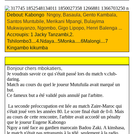
Debout: Kabongo
Nngoy, Basaula, Gento Kambala,
Santos Muntubile, Merikani Mpangi, Bulayima
Mukwayanzo, Ngombo, Gigo Lipopo, Henri Balenga ...
Accroupis: 1 Jacky Tanzambi,2.
Tshilombo3....4.Ndaya...5Monka.....6Malongi....7
Kingambo kikumba
Bonjour chers mbokatiers,
Je voudrais savoir ce qui s'était passé lors du match v.club-
daring.
Match au cours du quel le joueur Mutufuila avait marqué un
but.
Ce fameux but a été validé puis annulé par l'arbitre.
La seconde préoccupation est liée au match Zaire-Maroc qui
s'était joué vers les années 80. Le score final était de 0-0. Mais
au cours de cette rencontre, l'arbitre avait accordé un pénalty
que le joueur Eugene Kabongo
Ngoy a raté face au gardien marocain Badou Zaki. A kinshasa,
le match n'était pas retransmis à la télé, seulement à la radio.