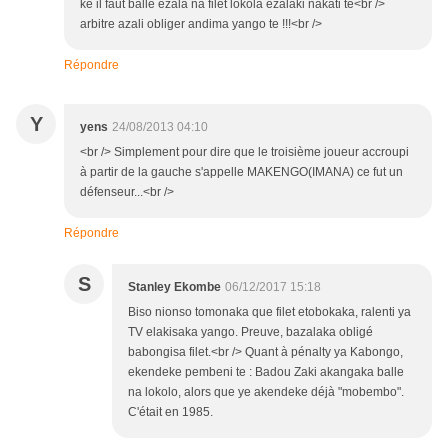
ke il faut balle ezala na filet lokola ezalaki nakati te<br />
arbitre azali obliger andima yango te !!!<br />
Répondre
Y
yens
24/08/2013 04:10
<br /> Simplement pour dire que le troisième joueur accroupi
à partir de la gauche s'appelle MAKENGO(IMANA) ce fut un
défenseur...<br />
Répondre
S
Stanley Ekombe
06/12/2017 15:18
Biso nionso tomonaka que filet etobokaka, ralenti ya
TV elakisaka yango. Preuve, bazalaka obligé
babongisa filet.<br /> Quant à pénalty ya Kabongo,
ekendeke pembeni te : Badou Zaki akangaka balle
na lokolo, alors que ye akendeke déjà "mobembo".
C'était en 1985.