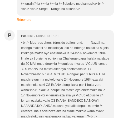
/> terrain.”<br /> <br /> <br /> Boboto o mbokamosika<br />
<br /> <br /> Serge – Kongo na biso<br />
Répondre
P
PAULIN
21/08/2013 16:21
<br /> Mes tres chers frères du ballon rond, Nazali na
esengo makasi na mokolo ya lelo na ndenge nakuti ba sujets
kitoko ya match oyo ebetamaka le 24<br /> novembre 1984
finale ya troisieme edition ya Challenge papa kalala na stade
du 20 MAI entre deux<br /> equipes rivales V.CLUB contre
C.S IMANA na match aller oyo ebetamaka le 17
Novembre<br /> 1984 V.CLUB alongaki par 2 buts a 1 na
match retour na mokolo ya le 24 Novembre 1984 ezalaki
match moko soki CS IMANA alongi kaka par 1 but a zero
wana<br /> akozua coupe na match oyo ebetamaka na le
17 Novembre<br /> terrain ezalaka ya V.Club et puis le 24
terrain ezalaka ya le CS IMANA BANDEKO NA NGAYI
NABANDA KOLANDA masano ya balle depuis mon<br />
enfance mais soki bozalaka na stade mokolo wana avant
match eloko nini esalemaka na kati ya terrain ?<br />