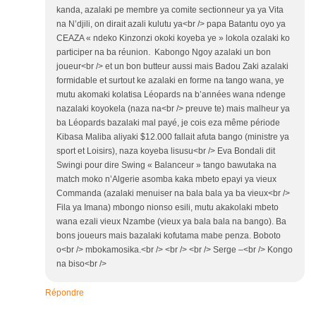
kanda, azalaki pe membre ya comite sectionneur ya ya Vita
na N’djili, on dirait azali kulutu ya<br /> papa Batantu oyo ya
CEAZA « ndeko Kinzonzi okoki koyeba ye » lokola ozalaki ko
participer na ba réunion. Kabongo Ngoy azalaki un bon
joueur<br /> et un bon butteur aussi mais Badou Zaki azalaki
formidable et surtout ke azalaki en forme na tango wana, ye
mutu akomaki kolatisa Léopards na b’années wana ndenge
nazalaki koyokela (naza na<br /> preuve te) mais malheur ya
ba Léopards bazalaki mal payé, je cois eza même période
Kibasa Maliba aliyaki $12.000 fallait afuta bango (ministre ya
sport et Loisirs), naza koyeba lisusu<br /> Eva Bondali dit
Swingi pour dire Swing « Balanceur » tango bawutaka na
match moko n’Algerie asomba kaka mbeto epayi ya vieux
Commanda (azalaki menuiser na bala bala ya ba vieux<br />
Fila ya Imana) mbongo nionso esili, mutu akakolaki mbeto
wana ezali vieux Nzambe (vieux ya bala bala na bango). Ba
bons joueurs mais bazalaki kofutama mabe penza. Boboto
o<br /> mbokamosika.<br /> <br /> <br /> Serge –<br /> Kongo
na biso<br />
Répondre