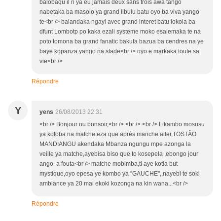
balobaqu il n ya eu jamais deux sans trois awa tango
nabetaka ba masolo ya grand libulu batu oyo ba viva yango
te<br /> balandaka ngayi avec grand interet batu lokola ba
dfunt Lombotp po kaka ezali systeme moko esalemaka te na
poto tomona ba grand fanatic bakufa bazua ba cendres na ye
baye kopanza yango na stade<br /> oyo e markaka toute sa
vie<br />
Répondre
Y
yens
26/08/2013 22:31
<br /> Bonjour ou bonsoir,<br /> <br /> <br /> Likambo mosusu
ya koloba na matche eza que après manche aller,TOSTÂO
MANDIANGU akendaka Mbanza ngungu mpe azonga la
veille ya matche,ayebisa biso que to kosepela ,ebongo jour
ango a fouta<br /> matche mobimba,ti aye kotia but
mystique,oyo epesa ye kombo ya "GAUCHE",,nayebi te soki
ambiance ya 20 mai ekoki kozonga na kin wana...<br />
Répondre