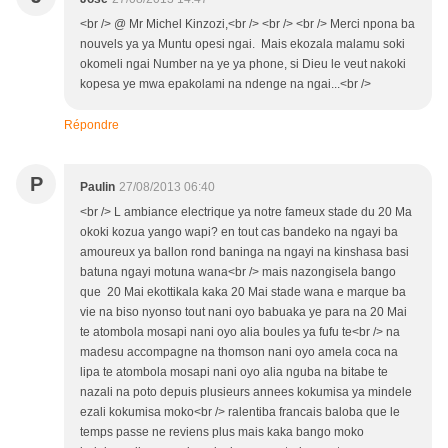
<br /> @ Mr Michel Kinzozi,<br /> <br /> <br /> Merci npona ba
nouvels ya ya Muntu opesi ngai. Mais ekozala malamu soki
okomeli ngai Number na ye ya phone, si Dieu le veut nakoki
kopesa ye mwa epakolami na ndenge na ngai...<br />
Répondre
P
Paulin
27/08/2013 06:40
<br /> L ambiance electrique ya notre fameux stade du 20 Ma
okoki kozua yango wapi? en tout cas bandeko na ngayi ba
amoureux ya ballon rond baninga na ngayi na kinshasa basi
batuna ngayi motuna wana<br /> mais nazongisela bango
que 20 Mai ekottikala kaka 20 Mai stade wana e marque ba
vie na biso nyonso tout nani oyo babuaka ye para na 20 Mai
te atombola mosapi nani oyo alia boules ya fufu te<br /> na
madesu accompagne na thomson nani oyo amela coca na
lipa te atombola mosapi nani oyo alia nguba na bitabe te
nazali na poto depuis plusieurs annees kokumisa ya mindele
ezali kokumisa moko<br /> ralentiba francais baloba que le
temps passe ne reviens plus mais kaka bango moko