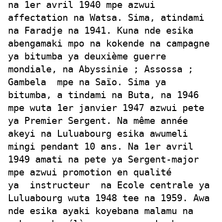
na 1er avril 1940 mpe azwui
affectation na Watsa. Sima, atindami
na Faradje na 1941. Kuna nde esika
abengamaki mpo na kokende na campagne
ya bitumba ya deuxième guerre
mondiale, na Abyssinie ; Assossa ;
Gambela
mpe na Saïo. Sima ya
bitumba, a tindami na Buta, na 1946
mpe wuta 1er janvier 1947 azwui pete
ya Premier Sergent. Na même année
akeyi na Luluabourg esika awumeli
mingi pendant 10 ans. Na 1er avril
1949 amati na pete ya Sergent-major
mpe azwui promotion en qualité
ya
instructeur
na Ecole centrale ya
Luluabourg wuta 1948 tee na 1959. Awa
nde esika ayaki koyebana malamu na