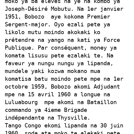
moko ya ba élèves na ye na kombo ya
Joseph-Désiré Mobutu. Na 1er janvier
1951, Bobozo
aye kokoma Premier
Sergent-major. Oyo ezali pete ya
likolo mutu moindo akokaki ko
prétendre na yango na kati ya Force
Publique. Par conséquent, money ya
komata lisusu pete ezalaki te. Na
faveur ya nungu nungu ya lipanda,
mundele yaki kozwa mokano mua
komatisa batu moindo pete mpe na 1er
octobre 1959, Bobozo akomi Adjudant
mpe na 15 avril 1960 a longue na
Luluabourg
mpe akomi na Bataillon
commando ya 4ieme Brigade
indépendante na Thysville.
Tango Congo ekomi lipanda na 30 juin
1960, soda ata moko te alekaki pete