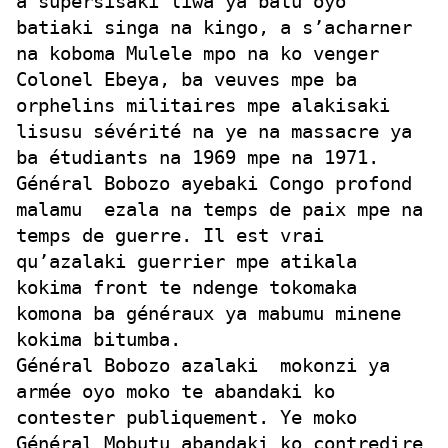
a supersisaki liwa ya batu oyo
batiaki singa na kingo, a s’acharner
na koboma Mulele mpo na ko venger
Colonel Ebeya, ba veuves mpe ba
orphelins militaires mpe alakisaki
lisusu sévérité na ye na massacre ya
ba étudiants na 1969 mpe na 1971.
Général Bobozo ayebaki Congo profond
malamu
ezala na temps de paix mpe na
temps de guerre. Il est vrai
qu’azalaki guerrier mpe atikala
kokima front te ndenge tokomaka
komona ba généraux ya mabumu minene
kokima bitumba.
Général Bobozo azalaki
mokonzi ya
armée oyo moko te abandaki ko
contester publiquement. Ye moko
Général Mobutu abandaki ko contredire