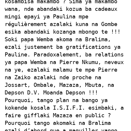
kosambisa makambo ? Sima ya makambo
wana, nde abandaki kozua ba cadeaux
mingi epayi ya Paulina mpe
régulièrement azalaki kuna na Gombe
esika abandaki kozanga mbongo te !!!
Soki papa Wemba akoma na Bralima,
ezali justement ba gratifications ya
Pauline. Paradoxalement, ba relations
ya papa Wemba na Pierre Nkumu, neveux
na ye, ezalaki malamu te mpe Pierre
na Zaiko azalaki nde proche na
Jossart, Ombale, Mazaza, Mbuta, na
Depson D.V. Moanda Depson !!!
Pourquoi, tango plan na bango ya
kokende kosala I.S.I.F.I. esimbaki, a
faire gifflaki Mazaza en public ?
Pourquoi tango akomaki na Bralima
ezali d’abord que a maquiller yango