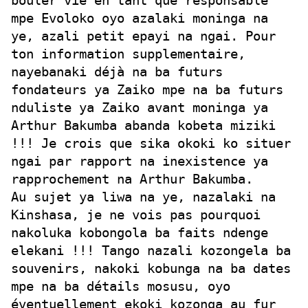
bouler vie en tant que responsable
mpe Evoloko oyo azalaki moninga na
ye, azali petit epayi na ngai. Pour
ton information supplementaire,
nayebanaki déjà na ba futurs
fondateurs ya Zaiko mpe na ba futurs
nduliste ya Zaiko avant moninga ya
Arthur Bakumba abanda kobeta miziki
!!! Je crois que sika okoki ko situer
ngai par rapport na inexistence ya
rapprochement na Arthur Bakumba.
Au sujet ya liwa na ye, nazalaki na
Kinshasa, je ne vois pas pourquoi
nakoluka kobongola ba faits ndenge
elekani !!! Tango nazali kozongela ba
souvenirs, nakoki kobunga na ba dates
mpe na ba détails mosusu, oyo
éventuellement ekoki kozonga au fur