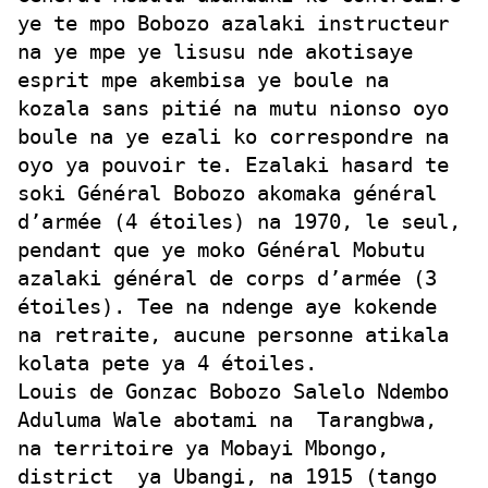
ye te mpo Bobozo azalaki instructeur
na ye mpe ye lisusu nde akotisaye
esprit mpe akembisa ye boule na
kozala sans pitié na mutu nionso oyo
boule na ye ezali ko correspondre na
oyo ya pouvoir te. Ezalaki hasard te
soki Général Bobozo akomaka général
d’armée (4 étoiles) na 1970, le seul,
pendant que ye moko Général Mobutu
azalaki général de corps d’armée (3
étoiles). Tee na ndenge aye kokende
na retraite, aucune personne atikala
kolata pete ya 4 étoiles.
Louis de Gonzac Bobozo Salelo Ndembo
Aduluma Wale abotami na
Tarangbwa,
na territoire ya Mobayi Mbongo,
district
ya Ubangi, na 1915 (tango