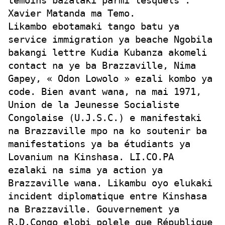
témoins bazalaki parmi lesquels :
Xavier Matanda ma Temo.
Likambo ebotamaki tango batu ya
service immigration ya beache Ngobila
bakangi lettre Kudia Kubanza akomeli
contact na ye ba Brazzaville, Nima
Gapey, « Odon Lowolo » ezali kombo ya
code. Bien avant wana, na mai 1971,
Union de la Jeunesse Socialiste
Congolaise (U.J.S.C.) e manifestaki
na Brazzaville mpo na ko soutenir ba
manifestations ya ba étudiants ya
Lovanium na Kinshasa. LI.CO.PA
ezalaki na sima ya action ya
Brazzaville wana. Likambu oyo elukaki
incident diplomatique entre Kinshasa
na Brazzaville. Gouvernement ya
R.D.Congo elobi polele que République