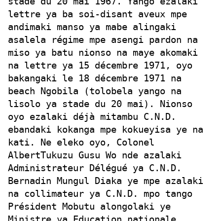
stade du 20 mai 1967. Yango ezalaki
lettre ya ba soi-disant aveux mpe
andimaki manso ya mabe alingaki
asalela régime mpe asengi pardon na
miso ya batu nionso na maye akomaki
na lettre ya 15 décembre 1971, oyo
bakangaki le 18 décembre 1971 na
beach Ngobila (tolobela yango na
lisolo ya stade du 20 mai). Nionso
oyo ezalaki déjà mitambu C.N.D.
ebandaki kokanga mpe kokueyisa ye na
kati. Ne eleko oyo, Colonel
AlbertTukuzu Gusu Wo nde azalaki
Administrateur Délégué ya C.N.D.
Bernadin Mungul Diaka ye mpe azalaki
na collimateur ya C.N.D. mpo tango
Président Mobutu alongolaki ye
Ministre ya Education nationale,