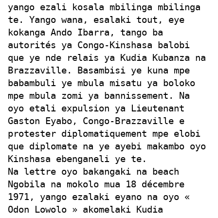
yango ezali kosala mbilinga mbilinga
te. Yango wana, esalaki tout, eye
kokanga Ando Ibarra, tango ba
autorités ya Congo-Kinshasa balobi
que ye nde relais ya Kudia Kubanza na
Brazzaville. Basambisi ye kuna mpe
babambuli ye mbula misatu ya boloko
mpe mbula zomi ya bannissement. Na
oyo etali expulsion ya Lieutenant
Gaston Eyabo, Congo-Brazzaville e
protester diplomatiquement mpe elobi
que diplomate na ye ayebi makambo oyo
Kinshasa ebenganeli ye te.
Na lettre oyo bakangaki na beach
Ngobila na mokolo mua 18 décembre
1971, yango ezalaki eyano na oyo «
Odon Lowolo » akomelaki Kudia