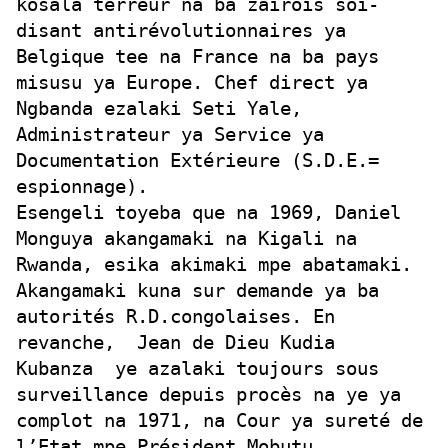
kosala terreur na ba zaïrois soi-
disant antirévolutionnaires ya
Belgique tee na France na ba pays
misusu ya Europe. Chef direct ya
Ngbanda ezalaki Seti Yale,
Administrateur ya Service ya
Documentation Extérieure (S.D.E.=
espionnage).
Esengeli toyeba que na 1969, Daniel
Monguya akangamaki na Kigali na
Rwanda, esika akimaki mpe abatamaki.
Akangamaki kuna sur demande ya ba
autorités R.D.congolaises. En
revanche, Jean de Dieu Kudia
Kubanza ye azalaki toujours sous
surveillance depuis procès na ye ya
complot na 1971, na Cour ya sureté de
l’Etat mpe Président Mobutu