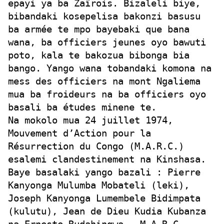
epayi ya ba Zaïrois. Bizaleli biye,
bibandaki kosepelisa bakonzi basusu
ba armée te mpo bayebaki que bana
wana, ba officiers jeunes oyo bawuti
poto, kala te bakozua bibonga bia
bango. Yango wana tobandaki komona na
mess des officiers na mont Ngaliema
mua ba froideurs na ba officiers oyo
basali ba études minene te.
Na mokolo mua 24 juillet 1974,
Mouvement d’Action pour la
Résurrection du Congo (M.A.R.C.)
esalemi clandestinement na Kinshasa.
Baye basalaki yango bazali : Pierre
Kanyonga Mulumba Mobateli (leki),
Joseph Kanyonga Lumembele Bidimpata
(kulutu), Jean de Dieu Kudia Kubanza