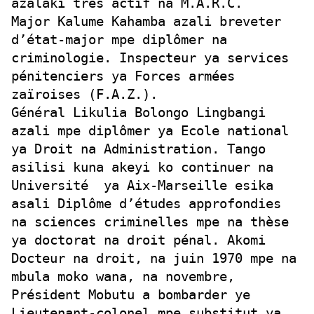
azalaki très actif na M.A.R.C.
Major Kalume Kahamba azali breveter
d’état-major mpe diplômer na
criminologie. Inspecteur ya services
pénitenciers ya Forces armées
zaïroises (F.A.Z.).
Général Likulia Bolongo Lingbangi
azali mpe diplômer ya Ecole national
ya Droit na Administration. Tango
asilisi kuna akeyi ko continuer na
Université ya Aix-Marseille esika
asali Diplôme d’études approfondies
na sciences criminelles mpe na thèse
ya doctorat na droit pénal. Akomi
Docteur na droit, na juin 1970 mpe na
mbula moko wana, na novembre,
Président Mobutu a bombarder ye
Lieutenant-colonel mpe substitut ya