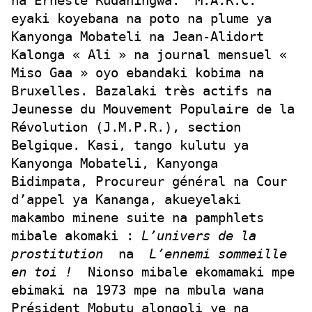
na Erneste Rudahingwa. M.A.R.C.
eyaki koyebana na poto na plume ya
Kanyonga Mobateli na Jean-Alidort
Kalonga « Ali » na journal mensuel «
Miso Gaa » oyo ebandaki kobima na
Bruxelles. Bazalaki très actifs na
Jeunesse du Mouvement Populaire de la
Révolution (J.M.P.R.), section
Belgique. Kasi, tango kulutu ya
Kanyonga Mobateli, Kanyonga
Bidimpata, Procureur général na Cour
d’appel ya Kananga, akueyelaki
makambo minene suite na pamphlets
mibale akomaki :
L’univers de la
prostitution
na
L’ennemi sommeille
en toi !
Nionso mibale ekomamaki mpe
ebimaki na 1973 mpe na mbula wana
Président Mobutu alongoli ye na