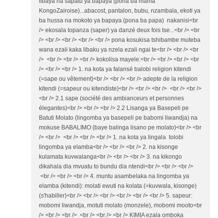
libaya na sapatu ya bapaya (pona ba mama
KongoZairoise)...abacost, pantalon, bubu, nzambala, ekoti ya
ba hussa na mokoto ya bapaya (pona ba papa) nakanisi<br
/> ekosala topanza (saper) ya danzé deux fois tse...<br /> <br
/> <br /> <br /> <br /> <br /> pona kosukisa tshibambe muteba
wana ezali kaka libaku ya nzela ezali ngai te<br /> <br /> <br
/> <br /> <br /> <br /> kokolisa mayele:<br /> <br /> <br /> <br
/> <br /> <br /> 1. na kota ya falansé balobi religion kitendi
(=sape ou vêtement)<br /> <br /> <br /> adepte de la religion
kitendi (=sapeur ou kitendiste)<br /> <br /> <br /> <br /> <br />
<br /> 2.1 sape (société des ambianceurs et personnes
élegantes)<br /> <br /> <br /> 2.2 Lisanga ya Basepeli pe
Batuti Molato (lingomba ya basepeli pe babomi liwandja) na
mokuse BABALIMO (baye balinga lisano pe molato)<br /> <br
/> <br /> <br /> <br /> <br /> 1. na kota ya lingala tolobi
lingomba ya elamba<br /> <br /> <br /> 2. na kisonge
kulamata kuvwalanga<br /> <br /> <br /> 3. na kikongo
dikahala dia mvuatu to bundu dia ntendi<br /> <br /> <br />
<br /> <br /> <br /> 4. muntu asambelaka na lingomba ya
elamba (kitendi): molati ewuti na kolata (=kuvwala, kisonge)
(s'habiller)<br /> <br /> <br /> <br /> <br /> <br /> 5. sapeur:
mobomi liwandja, motuti molato (monzele), mobomi mooto<br
/> <br /> <br /> <br /> <br /> <br /> KIMIA ezala omboka