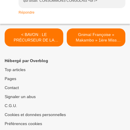
qui disait "CONSOMMONS CONGOLAIS"<br />
Répondre
< BAVON : LE
Gnimaï Françoise «
PRÉCURSEUR DE LA
Makambo » 1ère Miss
SAPE
Congo Brazza (1955) >
Hébergé par Overblog
Top articles
Pages
Contact
Signaler un abus
C.G.U.
Cookies et données personnelles
Préférences cookies