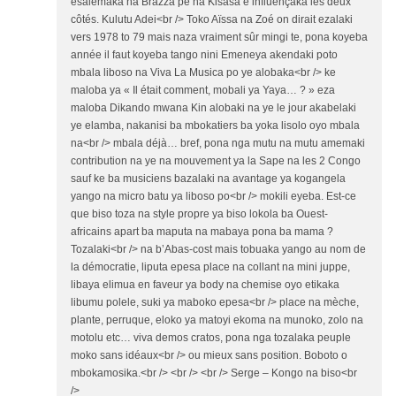
esalemaka na Brazza pe na Kisasa e influençaka les deux
côtés. Kulutu Adei<br /> Toko Aïssa na Zoé on dirait ezalaki
vers 1978 to 79 mais naza vraiment sûr mingi te, pona koyeba
année il faut koyeba tango nini Emeneya akendaki poto
mbala liboso na Viva La Musica po ye alobaka<br /> ke
maloba ya « Il était comment, mobali ya Yaya… ? » eza
maloba Dikando mwana Kin alobaki na ye le jour akabelaki
ye elamba, nakanisi ba mbokatiers ba yoka lisolo oyo mbala
na<br /> mbala déjà… bref, pona nga mutu na mutu amemaki
contribution na ye na mouvement ya la Sape na les 2 Congo
sauf ke ba musiciens bazalaki na avantage ya kogangela
yango na micro batu ya liboso po<br /> mokili eyeba. Est-ce
que biso toza na style propre ya biso lokola ba Ouest-
africains apart ba maputa na mabaya pona ba mama ?
Tozalaki<br /> na b’Abas-cost mais tobuaka yango au nom de
la démocratie, liputa epesa place na collant na mini juppe,
libaya elimua en faveur ya body na chemise oyo etikaka
libumu polele, suki ya maboko epesa<br /> place na mèche,
plante, perruque, eloko ya matoyi ekoma na munoko, zolo na
motolu etc… viva demos cratos, pona nga tozalaka peuple
moko sans idéaux<br /> ou mieux sans position. Boboto o
mbokamosika.<br /> <br /> <br /> Serge – Kongo na biso<br
/>