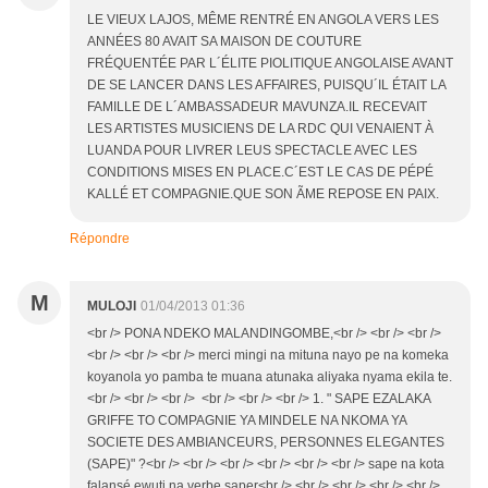
LE VIEUX LAJOS, MÊME RENTRÉ EN ANGOLA VERS LES
ANNÉES 80 AVAIT SA MAISON DE COUTURE
FRÉQUENTÉE PAR L´ÉLITE PIOLITIQUE ANGOLAISE AVANT
DE SE LANCER DANS LES AFFAIRES, PUISQU´IL ÉTAIT LA
FAMILLE DE L´AMBASSADEUR MAVUNZA.IL RECEVAIT
LES ARTISTES MUSICIENS DE LA RDC QUI VENAIENT À
LUANDA POUR LIVRER LEUS SPECTACLE AVEC LES
CONDITIONS MISES EN PLACE.C´EST LE CAS DE PÉPÉ
KALLÉ ET COMPAGNIE.QUE SON ÃME REPOSE EN PAIX.
Répondre
M
MULOJI
01/04/2013 01:36
<br /> PONA NDEKO MALANDINGOMBE,<br /> <br /> <br />
<br /> <br /> <br /> merci mingi na mituna nayo pe na komeka
koyanola yo pamba te muana atunaka aliyaka nyama ekila te.
<br /> <br /> <br /> <br /> <br /> <br /> 1. " SAPE EZALAKA
GRIFFE TO COMPAGNIE YA MINDELE NA NKOMA YA
SOCIETE DES AMBIANCEURS, PERSONNES ELEGANTES
(SAPE)" ?<br /> <br /> <br /> <br /> <br /> <br /> sape na kota
falansé ewuti na verbe saper<br /> <br /> <br /> <br /> <br />