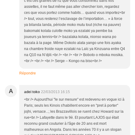
c’est ces graines de riz que vous consommez dans vos
assiettes, il ne faut même pas aller chercher loin, regardez
ces que vous portez comme habits… quand vous importez<br
/> tout, vous resterez l’esclavage de l’importation… » à force
ya bilanda landa, période moko mutu tout (riche na pauvre)
bakomaki kolata culotte moko ya ezalaki ya pembe ba
joueurs ya tennis<br /> bazalaka kolata, nionso wana po
bazala à la page. Même Dokolo alata yango une fois ayaka
na chambre froide naye ezalaki na Laïc ya Kinzuana entre Q4
na Q10 na N’djili.<br /> <br /> <br /> Boboto o mboka mosika.
<br /> <br /> <br /> Serge – Kongo na biso<br />
Répondre
A
adei toko
22/03/2013 16:15
<br /> Aujourd'hui "le sur mesure" est redevenu en vogue ici à
Paris; seuls les Kinois s'habillent encore en "pret à porter"
jojhi, versace...; les Brazzavillois se ruent chez Howard sur la
rue<br /> Lafayette dans le 9è. Et pourtant LAJOS qui était
reconnu grand couturier à l'âge de 20 ans est mort
malheureux en Angola. Dans les années 70 il y a un slogan