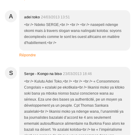
A
adei toko
24/03/2013 13:51
<br /> Ndeko SERGE,<br /> <br /> <br /> nasepeli ndenge
okomi mais à travers slogan wana nalingaki koloba: soyons
decomplexés comme le sont les ouest africains en matière
d'habillement.<br />
Répondre
S
Serge - Kongo na biso
23/03/2013 18:46
<br /> Kulutu Adei Toko,<br /> <br /> <br /> « Consommons
Congolais » ezalaki pe ekotikala<br /> likanisi moko ya kitoko
soki bana ya mboka nionso bazui conscience wana au
sérieux. Eza une des bases ya authenticité, pe un moyen ya
développement ya un peuple. Cpt Thomas Sankara
asalelaki<br /> likanisi moko ya ndenge wana, l’unanimité ya
ba journalistes bazalaki d’accord ke 4 ans seulement
ememaki autosuffisance alimentaire na Burkina Faso alors ke
bazali na désert. Ye azalaki koloba<br /> ke « l’impérialisme