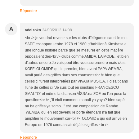
Répondre
A
adei toko
24/03/2013 14:08
<br /> je voudrai revenir sur les clubs d'élégance car si le mot
SAPE est apparu entre 1978 et 1980 ,s'habiller à Kinshasa a
une longue histoire parce que se mesurer en cette matière
opposaient des<br /> clubs comme AMIDA, LA MODE...et bien
d'autres encore.Je vais peut être vous surprendre mais c'est
KOFFI OLOMIDE qui le premier, bien avant PAPA WEMBA,
avait parlé des griffes dans ses chansons<br /> bien que
celles ci furent interpretées par VIVA la MUSICA. Il disait dans
l'une de celles ci "Je suis tout en smoking FRANCESCO
SMALTO" et même la chanson AÎSSA na ZOE où l'on pose la
question<br /> ;"Il était comment mobali ya yaya? bien sapé
na ba griffes ya somo..." est une composition de Rambo.
WEMBA qui en est devenu le porte étendard n'a fait que
amplifier le mouvement car<br /> OLOMIDE qui est arrivé en
Europe en 1976 connaissait déjà les griffes.<br />
Répondre