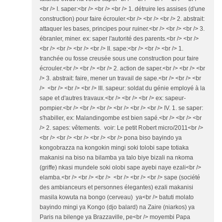
<br /> I. saper:<br /> <br /> <br /> 1. détruire les assises (d'une
construction) pour faire écrouler.<br /> <br /> <br /> 2. abstrait:
attaquer les bases, principes pour ruiner.<br /> <br /> <br /> 3.
ébranler, miner. ex: saper l'autorité des parents.<br /> <br />
<br /> <br /> <br /> <br /> II. sape:<br /> <br /> <br /> 1.
tranchée ou fosse creusée sous une construction pour faire
écrouler.<br /> <br /> <br /> 2. action de saper.<br /> <br /> <br
/> 3. abstrait: faire, mener un travail de sape.<br /> <br /> <br
/> <br /> <br /> <br /> III. sapeur: soldat du génie employé à la
sape et d'autres travaux.<br /> <br /> <br /> ex: sapeur-
pompier.<br /> <br /> <br /> <br /> <br /> <br /> IV. 1. se saper:
s'habiller, ex: Malandingombe est bien sapé.<br /> <br /> <br
/> 2. sapes: vêtements. voir: Le petit Robert micro/2011<br />
<br /> <br /> <br /> <br /> <br /> pona biso bayindo ya
kongobrazza na kongokin mingi soki tolobi sape totiaka
makanisi na biso na bilamba ya talo biye bizali na nkoma
(griffe) nkasi mundele soki olobi sape ayebi naye ezali<br />
elamba.<br /> <br /> <br /> <br /> <br /> <br /> sape (société
des ambianceurs et personnes élegantes) ezali makanisi
masila kowuta na bongo (cerveau) ya<br /> batuti molato
bayindo mingi ya Kongo (djo balard) na Zaire (niarkos) ya
Paris na bilenge ya Brazzaville, pe<br /> moyembi Papa