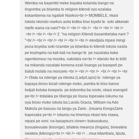
Wemba na bayembi meke bayaka kolanda bango na
lingomba ya bilamba to religion kitendi oyo ezalaka
kokambema na ngatsié Niarkos<br /> MOMBELE, nkasi
lokola nkondo niarkos asila kotika biso toyebi te soki atikelaki
mpifo wana na nani?<br /> <br /> <br /> <br /> <br /> <br />
<br /> <br /> <br /> 2. "na religion Kitendi basambelaka nani ?
"<br /> <br /> <br /> <br /> <br /> <br /> ekodjala mpasi mingi
pona koyeba soki nzambe ya bilamba to kitendi lokola nasila
pe koyingela na kati kati na bango te pe nazalaka kaka
ngemboneur na mosika, nakotala na<br /> etando ike to bilili
na mikanda nazalaki komona ezali lisanga ya basepeli pe
batuti molato na monzele.<br /> <br /> <br /> <br /> <br /> <br
/> Olata na ndenge ya mboka (Lady/Lajos) to ndenge ya
bapaya binso bizali ndenge moko, pamba te biso banso
todjali koluka tosepela pe kobomba ba nzoto, nkasi esengeli
pe<br /> totalaka pe libenga pe lisusu topesaka lokumu na
oya bisso moko lokola ba Landu Gracia, William na Ado
Makola pe basusu na tangu ya Zaire...(muana KongoZaire
bapesaka ye<br /> lokumu na limemya nkasi lelo mawa,
mpasi pe soni: na basapeurs clown= bukusukusu,
buvualevuale (kisonge), bilatela mwanza (lingala), bivwatela
vwatela (kikongo)<br /> <br /> <br /> ...mua kitambala, liputa,