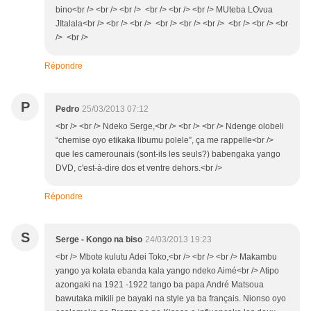
bino<br /> <br /> <br /> <br /> <br /> <br /> MUteba LOvua
JItalala<br /> <br /> <br /> <br /> <br /> <br /> <br /> <br /> <br
/> <br />
Répondre
P
Pedro
25/03/2013 07:12
<br /> <br /> Ndeko Serge,<br /> <br /> <br /> Ndenge olobeli
“chemise oyo etikaka libumu polele”, ça me rappelle<br />
que les camerounais (sont-ils les seuls?) babengaka yango
DVD, c'est-à-dire dos et ventre dehors.<br />
Répondre
S
Serge - Kongo na biso
24/03/2013 19:23
<br /> Mbote kulutu Adei Toko,<br /> <br /> <br /> Makambu
yango ya kolata ebanda kala yango ndeko Aimé<br /> Atipo
azongaki na 1921 -1922 tango ba papa André Matsoua
bawutaka mikili pe bayaki na style ya ba français. Nionso oyo