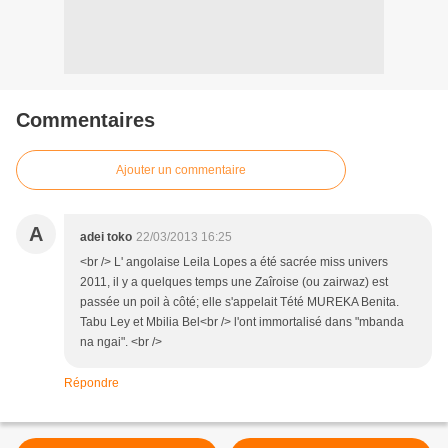
Commentaires
Ajouter un commentaire
A
adei toko
22/03/2013 16:25
<br /> L' angolaise Leila Lopes a été sacrée miss univers
2011, il y a quelques temps une Zaîroise (ou zairwaz) est
passée un poil à côté; elle s'appelait Tété MUREKA Benita.
Tabu Ley et Mbilia Bel<br /> l'ont immortalisé dans "mbanda
na ngai". <br />
Répondre