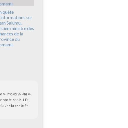
n quête
’informations sur
ean Salumu,
ncien ministre des
inances de la
rovince du
omami.
br /> Info<br /> <br />
/> <br /> <br /> LD:
<br /> <br /> <br />