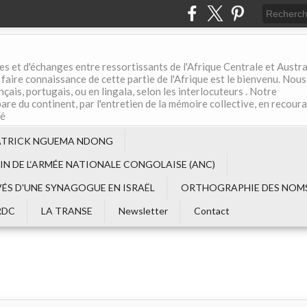
es et d'échanges entre ressortissants de l'Afrique Centrale et Austral
aire connaissance de cette partie de l'Afrique est le bienvenu. Nous
çais, portugais, ou en lingala, selon les interlocuteurs . Notre
are du continent, par l'entretien de la mémoire collective, en recour
té
ATRICK NGUEMA NDONG
EIN DE L‘ARMÉE NATIONALE CONGOLAISE (ANC)
VÉS D'UNE SYNAGOGUE EN ISRAËL
ORTHOGRAPHIE DES NOMS
RDC
LA TRANSE
Newsletter
Contact