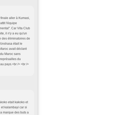
finale aller à Kumasi,
attit l'équipe
nental". Car Vita Club
te, il n'y a eu qu'un
e des éliminatoires de
Kinshasa était le
 Maroc avait déclaré
nt du Maroc sans
 représailles du
au pays.<br /> <br />
akoko etait kakoko et
 et kalambayi car si
 a marque des buts a