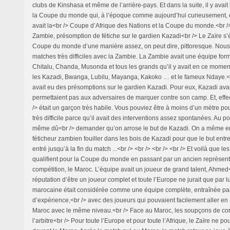
clubs de Kinshasa et même de l’arrière-pays. Et dans la suite, il y avait
la Coupe du monde qui, à l’époque comme aujourd’hui curieusement, ét
avait la<br /> Coupe d’Afrique des Nations et la Coupe du monde.<br />
Zambie, présomption de fétiche sur le gardien Kazadi<br /> Le Zaïre s’ét
Coupe du monde d’une manière assez, on peut dire, pittoresque. Nou
matches très difficiles avec la Zambie. La Zambie avait une équipe for
Chitalu, Chanda, Musonda et tous les grands qu’il y avait en ce moment 
les Kazadi, Bwanga, Lubilu, Mayanga, Kakoko … et le fameux Ndaye.<
avait eu des présomptions sur le gardien Kazadi. Pour eux, Kazadi avai
permettaient pas aux adversaires de marquer contre son camp. Et, eff
/> était un garçon très habile. Vous pouviez être à moins d’un mètre pour
très difficile parce qu’il avait des interventions assez spontanées. Au po
même dû<br /> demander qu’on arrose le but de Kazadi. On a même 
féticheur zambien fouiller dans les bois de Kazadi pour que le but entre
entré jusqu’à la fin du match ...<br /> <br /> <br /> <br /> Et voilà que l
qualifient pour la Coupe du monde en passant par un ancien représenta
compétition, le Maroc. L’équipe avait un joueur de grand talent, Ahmed<br
réputation d’être un joueur complet et toute l’Europe ne jurait que par l
marocaine était considérée comme une équipe complète, entraînée p
d’expérience,<br /> avec des joueurs qui pouvaient facilement aller en 
Maroc avec le même niveau.<br /> Face au Maroc, les soupçons de cor
l’arbitre<br /> Pour toute l’Europe et pour toute l’Afrique, le Zaïre ne p