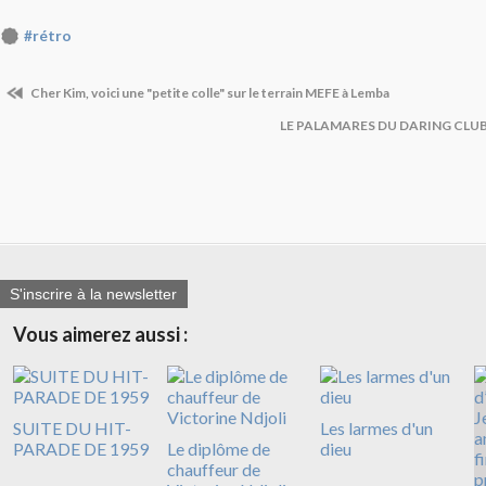
#rétro
Cher Kim, voici une "petite colle" sur le terrain MEFE à Lemba
LE PALAMARES DU DARING CL
S'inscrire à la newsletter
Vous aimerez aussi :
SUITE DU HIT-
Les larmes d'un
PARADE DE 1959
Le diplôme de
dieu
chauffeur de