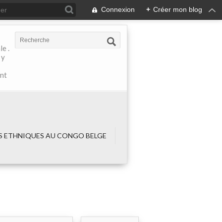
Connexion
+
Créer mon blog
e .
 y
ant
 ETHNIQUES AU CONGO BELGE