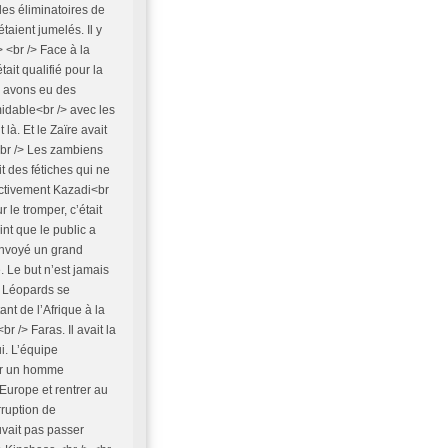
 les éliminatoires de
aient jumelés. Il y
 <br /> Face à la
ait qualifié pour la
s avons eu des
midable<br /> avec les
là. Et le Zaïre avait
br /> Les zambiens
t des fétiches qui ne
ectivement Kazadi<br
 le tromper, c’était
int que le public a
envoyé un grand
. Le but n’est jamais
es Léopards se
nt de l’Afrique à la
 /> Faras. Il avait la
ui. L’équipe
ar un homme
Europe et rentrer au
ruption de
ouvait pas passer