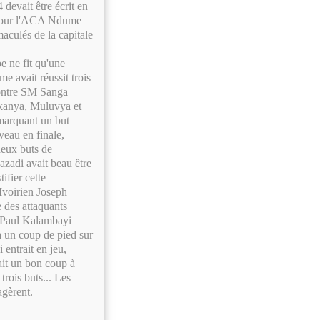
 devait être écrit en
r, pour l'ACA Ndume
culés de la capitale
 ne fit qu'une
avait réussit trois
contre SM Sanga
kanya, Muluvya et
 marquant un but
veau en finale,
deux buts de
azadi avait beau être
ifier cette
Ivoirien Joseph
 des attaquants
t Paul Kalambayi
na un coup de pied sur
entrait en jeu,
ait un bon coup à
rois buts... Les
agèrent.