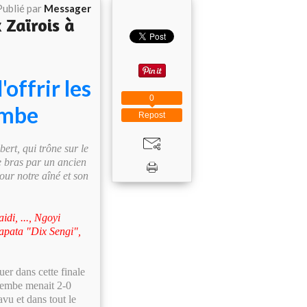
Publié par
Messager
 Zaïrois à
offrir les
0
embe
Repost
rt, qui trône sur le
de bras par un ancien
our notre aîné et son
di, ..., Ngoyi
Kapata "Dix Sengi",
uer dans cette finale
zembe menait 2-0
vu et dans tout le