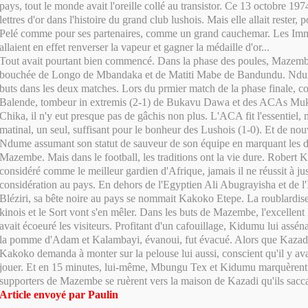
pays, tout le monde avait l'oreille collé au transistor. Ce 13 octobre 1974
lettres d'or dans l'histoire du grand club lushois. Mais elle allait reste
Pelé comme pour ses partenaires, comme un grand cauchemar. Les Imma
allaient en effet renverser la vapeur et gagner la médaille d'or...
Tout avait pourtant bien commencé. Dans la phase des poules, Mazembe
bouchée de Longo de Mbandaka et de Matiti Mabe de Bandundu. Ndume 
buts dans les deux matches. Lors du prmier match de la phase finale, 
Balende, tombeur in extremis (2-1) de Bukavu Dawa et des ACAs Mu
Chika, il n'y eut presque pas de gâchis non plus. L'ACA fit l'essentiel,
matinal, un seul, suffisant pour le bonheur des Lushois (1-0). Et de nou
Ndume assumant son statut de sauveur de son équipe en marquant les 
Mazembe. Mais dans le football, les traditions ont la vie dure. Robert K
considéré comme le meilleur gardien d'Afrique, jamais il ne réussit à just
considération au pays. En dehors de l'Egyptien Ali Abugrayisha et de l'
Bléziri, sa bête noire au pays se nommait Kakoko Etepe. La roublardise
kinois et le Sort vont s'en mêler. Dans les buts de Mazembe, l'excellen
avait écoeuré les visiteurs. Profitant d'un cafouillage, Kidumu lui assé
la pomme d'Adam et Kalambayi, évanoui, fut évacué. Alors que Kazadi 
Kakoko demanda à monter sur la pelouse lui aussi, conscient qu'il y av
jouer. Et en 15 minutes, lui-même, Mbungu Tex et Kidumu marquèrent t
supporters de Mazembe se ruèrent vers la maison de Kazadi qu'ils sacc
Article envoyé par Paulin