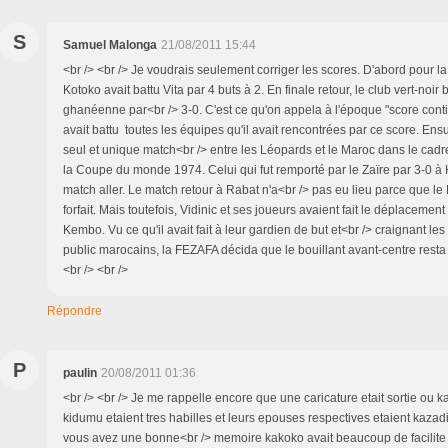
S
Samuel Malonga
21/08/2011 15:44
<br /> <br /> Je voudrais seulement corriger les scores. D'abord pour la 
Kotoko avait battu Vita par 4 buts à 2. En finale retour, le club vert-noir b
ghanéenne par<br /> 3-0. C'est ce qu'on appela à l'époque "score conti
avait battu toutes les équipes qu'il avait rencontrées par ce score. Ensui
seul et unique match<br /> entre les Léopards et le Maroc dans le cadr
la Coupe du monde 1974. Celui qui fut remporté par le Zaïre par 3-0 à 
match aller. Le match retour à Rabat n'a<br /> pas eu lieu parce que le
forfait. Mais toutefois, Vidinic et ses joueurs avaient fait le déplaceme
Kembo. Vu ce qu'il avait fait à leur gardien de but et<br /> craignant les
public marocains, la FEZAFA décida que le bouillant avant-centre resta 
<br /> <br />
Répondre
P
paulin
20/08/2011 01:36
<br /> <br /> Je me rappelle encore que une caricature etait sortie ou k
kidumu etaient tres habilles et leurs epouses respectives etaient kazadi
vous avez une bonne<br /> memoire kakoko avait beaucoup de facilite