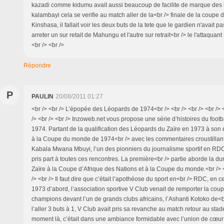
kazadi comme kidumu avait aussi beaucoup de facilite de marque des 
kalambayi cela se verifie au match aller de la<br /> finale de la coupe
Kinshasa, il fallait voir les deux buts de la tete que le gardien n'avait p
arreter un sur retait de Mahungu et l'autre sur retrait<br /> le l'attaquan
<br /> <br />
Répondre
P
PAULIN
20/08/2011 01:27
<br /> <br /> L’épopée des Léopards de 1974<br /> <br /> <br /> <br /> <b
/> <br /> <br /> Inzoweb.net vous propose une série d’histoires du footb
1974. Partant de la qualification des Léopards du Zaïre en 1973 à son
à la Coupe du monde de 1974<br /> avec les commentaires croustillant
Kabala Mwana Mbuyi, l’un des pionniers du journalisme sportif en RDC e
pris part à toutes ces rencontres. La première<br /> partie aborde la dur
Zaïre à la Coupe d’Afrique des Nations et à la Coupe du monde.<br /> <b
/> <br /> Il faut dire que c’était l’apothéose du sport en<br /> RDC, en 
1973 d’abord, l’association sportive V Club venait de remporter la cou
champions devant l’un de grands clubs africains, l’Ashanti Kotoko de<b
l’aller 3 buts à 1, V Club avait pris sa revanche au match retour au sta
moment là, c’était dans une ambiance formidable avec l’union de cœur 