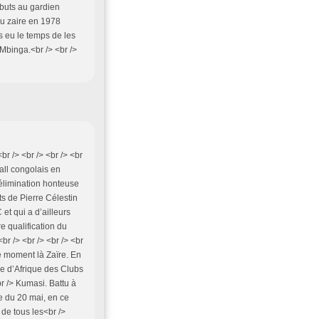
buts au gardien
 du zaire en 1978
as eu le temps de les
t Mbinga.<br /> <br />
r /> <br /> <br /> <br
all congolais en
 élimination honteuse
s de Pierre Célestin
t qui a d’ailleurs
e qualification du
r /> <br /> <br /> <br
ce moment là Zaïre. En
pe d’Afrique des Clubs
r /> Kumasi. Battu à
de du 20 mai, en ce
de tous les<br />