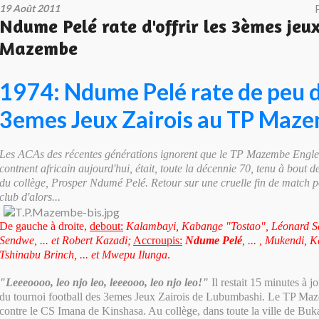
19 Août 2011
Ndume Pelé rate d'offrir les 3èmes jeux
Mazembe
1974: Ndume Pelé rate de peu d'
3emes Jeux Zairois au TP Maz
Les ACAs des récentes générations ignorent que le TP Mazembe Englebe
contnent africain aujourd'hui, était, toute la décennie 70, tenu à bout 
du collège, Prosper Ndumé Pelé. Retour sur une cruelle fin de match p
club d'alors...
De gauche à droite,
debout:
Kalambayi, Kabange "Tostao", Léonard Sai
Sendwe, ... et Robert Kazadi;
Accroupis:
Ndume Pelé
, ... , Mukendi, 
Tshinabu Brinch, ... et Mwepu Ilunga
.
"Leeeoooo, leo njo leo, leeeooo, leo njo leo!"
Il restait 15 minutes à jo
du tournoi football des 3emes Jeux Zairois de Lubumbashi. Le TP Ma
contre le CS Imana de Kinshasa. Au collège, dans toute la ville de Buka