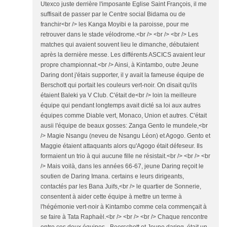
Utexco juste derrière l'imposante Eglise Saint François, il me
suffisait de passer par le Centre social Bidama ou de
franchir<br /> les Kanga Moyibi e la paroisse, pour me
retrouver dans le stade vélodrome.<br /> <br /> <br /> Les
matches qui avaient souvent lieu le dimanche, débutaient
après la dernière messe. Les différents ASCICS avaient leur
propre championnat.<br /> Ainsi, à Kintambo, outre Jeune
Daring dont j'étais supporter, il y avait la fameuse équipe de
Berschott qui portait les couleurs vert-noir. On disait qu'ils
étaient Baleki ya V Club. C'était de<br /> loin la meilleure
équipe qui pendant longtemps avait dicté sa loi aux autres
équipes comme Diable vert, Monaco, Union et autres. C'était
ausii l'équipe de beaux gosses: Zanga Gento le mundele,<br
/> Magie Nsangu (neveu de Nsangu Léon) et Agogo. Gento et
Maggie étaient attaquants alors qu'Agogo était défeseur. Ils
formaient un trio à qui aucune fille ne résistait.<br /> <br /> <br
/> Mais voilà, dans les années 66-67, jeune Daring reçoit le
soutien de Daring Imana. certains e leurs dirigeants,
contactés par les Bana Juifs,<br /> le quartier de Sonnerie,
consentent à aider cette équipe à mettre un terme à
l'hégémonie vert-noir à Kintambo comme cela commençait à
se faire à Tata Raphaèl.<br /> <br /> <br /> Chaque rencontre