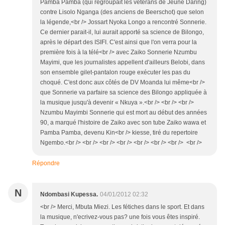
Pamba Pamba (qui regroupait les vétérans de Jeune Daring)
contre Lisolo Nganga (des anciens de Beerschot) que selon
la légende,<br /> Jossart Nyoka Longo a rencontré Sonnerie.
Ce dernier parait-il, lui aurait apporté sa science de Bilongo,
après le départ des ISIFI. C'est ainsi que l'on verra pour la
première fois à la télé<br /> avec Zaiko Sonnerie Nzumbu
Mayimi, que les journalistes appellent d'ailleurs Belobi, dans
son ensemble gilet-pantalon rouge exécuter les pas du
choqué. C'est donc aux côtés de DV Moanda lui même<br />
que Sonnerie va parfaire sa science des Bilongo appliquée à
la musique jusqu'à devenir « Nkuya ».<br /> <br /> <br />
Nzumbu Mayimbi Sonnerie qui est mort au début des années
90, a marqué l'histoire de Zaiko avec son tube Zaiko wawa et
Pamba Pamba, devenu Kin<br /> kiesse, tiré du repertoire
Ngembo.<br /> <br /> <br /> <br /> <br /> <br /> <br /> <br />
Répondre
N
Ndombasi Kupessa.
04/01/2012 02:32
<br /> Merci, Mbuta Miezi. Les fétiches dans le sport. Et dans
la musique, n'ecrivez-vous pas? une fois vous êtes inspiré.