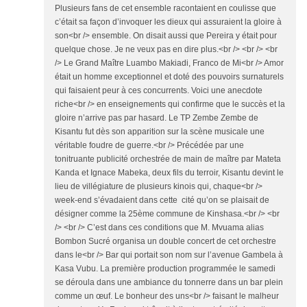
Plusieurs fans de cet ensemble racontaient en coulisse que
c’était sa façon d’invoquer les dieux qui assuraient la gloire à
son<br /> ensemble. On disait aussi que Pereira y était pour
quelque chose. Je ne veux pas en dire plus.<br /> <br /> <br
/> Le Grand Maître Luambo Makiadi, Franco de Mi<br /> Amor
était un homme exceptionnel et doté des pouvoirs surnaturels
qui faisaient peur à ces concurrents. Voici une anecdote
riche<br /> en enseignements qui confirme que le succès et la
gloire n’arrive pas par hasard. Le TP Zembe Zembe de
Kisantu fut dès son apparition sur la scène musicale une
véritable foudre de guerre.<br /> Précédée par une
tonitruante publicité orchestrée de main de maître par Mateta
Kanda et Ignace Mabeka, deux fils du terroir, Kisantu devint le
lieu de villégiature de plusieurs kinois qui, chaque<br />
week-end s’évadaient dans cette cité qu’on se plaisait de
désigner comme la 25ème commune de Kinshasa.<br /> <br
/> <br /> C’est dans ces conditions que M. Mvuama alias
Bombon Sucré organisa un double concert de cet orchestre
dans le<br /> Bar qui portait son nom sur l’avenue Gambela à
Kasa Vubu. La première production programmée le samedi
se déroula dans une ambiance du tonnerre dans un bar plein
comme un œuf. Le bonheur des uns<br /> faisant le malheur