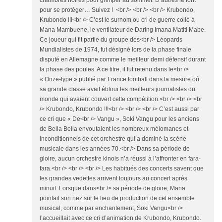
chambres noires pour grimper au sommet. D’autres le font
pour se protéger… Suivez ! <br /> <br /> <br /> Krubondo,
Krubondo !!!<br /> C’est le surnom ou cri de guerre collé à
Mana Mambuene, le ventilateur de Daring Imana Matiti Mabe.
Ce joueur qui fit partie du groupe des<br /> Léopards
Mundialistes de 1974, fut désigné lors de la phase finale
disputé en Allemagne comme le meilleur demi défensif durant
la phase des poules. A ce titre, il fut retenu dans le<br />
« Onze-type » publié par France football dans la mesure où
sa grande classe avait ébloui les meilleurs journalistes du
monde qui avaient couvert cette compétition.<br /> <br /> <br
/> Krubondo, Krubondo !!!<br /> <br /> <br /> C’est aussi par
ce cri que « De<br /> Vangu », Soki Vangu pour les anciens
de Bella Bella envoutaient les nombreux mélomanes et
inconditionnels de cet orchestre qui a dominé la scène
musicale dans les années 70.<br /> Dans sa période de
gloire, aucun orchestre kinois n’a réussi à l’affronter en fara-
fara.<br /> <br /> <br /> Les habitués des concerts savent que
les grandes vedettes arrivent toujours au concert après
minuit. Lorsque dans<br /> sa période de gloire, Mana
pointait son nez sur le lieu de production de cet ensemble
musical, comme par enchantement, Soki Vangu<br />
l’accueillait avec ce cri d’animation de Krubondo, Krubondo.