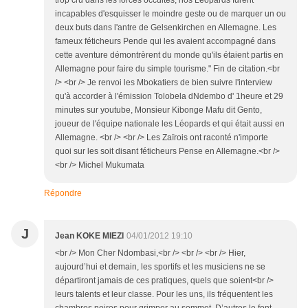
trop cru dans les forces occultes, nos Léopards furent
incapables d'esquisser le moindre geste ou de marquer un ou
deux buts dans l'antre de Gelsenkirchen en Allemagne. Les
fameux féticheurs Pende qui les avaient accompagné dans
cette aventure démontrèrent du monde qu'ils étaient partis en
Allemagne pour faire du simple tourisme." Fin de citation.<br
/> <br /> Je renvoi les Mbokatiers de bien suivre l'interview
qu'à accorder à l'émission Tolobela dNdembo d' 1heure et 29
minutes sur youtube, Monsieur Kibonge Mafu dit Gento,
joueur de l'équipe nationale les Léopards et qui était aussi en
Allemagne. <br /> <br /> Les Zaïrois ont raconté n'importe
quoi sur les soit disant féticheurs Pense en Allemagne.<br />
<br /> Michel Mukumata
Répondre
J
Jean KOKE MIEZI
04/01/2012 19:10
<br /> Mon Cher Ndombasi,<br /> <br /> <br /> Hier,
aujourd’hui et demain, les sportifs et les musiciens ne se
départiront jamais de ces pratiques, quels que soient<br />
leurs talents et leur classe. Pour les uns, ils fréquentent les