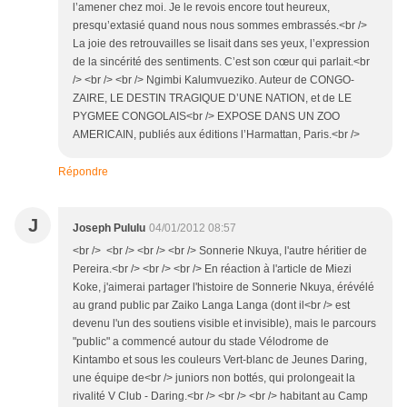
l’amener chez moi. Je le revois encore tout heureux,
presqu’extasié quand nous nous sommes embrassés.<br />
La joie des retrouvailles se lisait dans ses yeux, l’expression
de la sincérité des sentiments. C’est son cœur qui parlait.<br
/> <br /> <br /> Ngimbi Kalumvueziko. Auteur de CONGO-
ZAIRE, LE DESTIN TRAGIQUE D’UNE NATION, et de LE
PYGMEE CONGOLAIS<br /> EXPOSE DANS UN ZOO
AMERICAIN, publiés aux éditions l’Harmattan, Paris.<br />
Répondre
J
Joseph Pululu
04/01/2012 08:57
<br /> <br /> <br /> <br /> Sonnerie Nkuya, l'autre héritier de
Pereira.<br /> <br /> <br /> En réaction à l'article de Miezi
Koke, j'aimerai partager l'histoire de Sonnerie Nkuya, érévélé
au grand public par Zaiko Langa Langa (dont il<br /> est
devenu l'un des soutiens visible et invisible), mais le parcours
"public" a commencé autour du stade Vélodrome de
Kintambo et sous les couleurs Vert-blanc de Jeunes Daring,
une équipe de<br /> juniors non bottés, qui prolongeait la
rivalité V Club - Daring.<br /> <br /> <br /> habitant au Camp