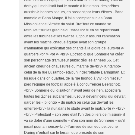
entre ces deux équipes - Beerschott et Jeune daring, était un
derby qui mobilisait tout le monde à Kintambo. des prêtres
aux<br /> bonnes soeurs, en passant par leurs élèves - Bana
mamelo et Bana Monpe, il fallait compter sur les Bana
Missioni et de l'Armée du salut. Bref tout ce monde se
retrouvait sur les gradins du stade<br /> en se repartissant
entre les tribunes et les Wenze. Et pour assurer l'animation
avant les matchs, chaque équipe avait son groupe
d'animation qui exécutait des chants à la gloire de leurs<br />
quartiers.<br /> <br /> <br /> Et c'est ici que Sonnerie va créer
son personnage d'amuseur public dès les années 66. Cet
ancien cireur de chaussures du marché de<br /> Kintambo-
celui de la rue Lusambo- était un indécrottable Daringman. Et
lorsque dans on quartier, de la rue Inongo à Vivi) on met sur
pied l'équipe de football appelé à concurrencer Beerschott,
<br /> Sonnerie qui disait-on n'avait peur de rien, acceptera
toutes les tâches subalternes, jusqu'à devenir celui qui devrait
garder les « bilongo » du match ou celui qui devrait les
enterrer<br /> la nuit dans le stade avant le match.<br /> <br />
<br /> Protestant – son père était l'un des piliers de missioni- il
va se doter d'une sonnette – d'où son nom de Sonnerie – qu'il
jouait pour annoncer<br /> l'arrivée de son équipe. Jeune
Daring n'entrait sur le terrain que précédé de son