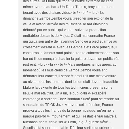
des autres, Ya Fuala qui trônait à l’autre extrémité de cette
même avenue au bar « Un-Deux-Trois », broya du noir en
jouant avec des chaises vides.<br /> <br /> <br /> Le
dimanche Zembe Zembe voulait rééditer son exploit de la
veille et avant l’arrivée des musiciens, le bar était<br />
débordé par ce public qui voulait suivre la production
endiablée des amis de Mujos. C’était mal connaître Franco
qui quitta son antre de l’avennue Sendwe à pied et arrivé au
croisement des<br /> avenues Gambela et Force publique, il
contourna le fameux rond point et rentra calmement dans son
bar où il commença à chauffer la guitare devant un public très
restreint. <br /> <br /> <br /> Mais quelques temps après, au
moment où les musiciens de Zembe Zembe voulaient
démarrer leur concert, il se<br /> produisit une mésaventure
au niveau des instruments dont le son était devenu inaudible.
Malgré la dextérité de tous les techniciens présents sur le
lieu, le mal était fait. Un à un, le public<br /> exaspéré,
commença à sortir de Chez Bombon Sucré pour se rendre au
sanctuaire du TP OK Jazz. A travers cette réaction, Franco
prouva à tous les friands de la bonne musique, qu’on ne le
nargue pas<br /> impunément et qu’il restait le vrai maître à
Kinshasa.<br /> <br /> <br /> Enfin, la gué-guerre Vévé –
Sosoliso fut saga inoubliable. Dès leur sortie sur scène, le