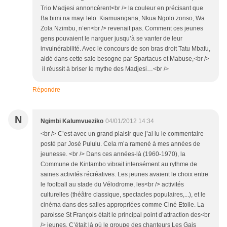
Trio Madjesi annoncèrent<br /> la couleur en précisant que
Ba bimi na mayi lelo. Kiamuangana, Nkua Ngolo zonso, Wa
Zola Nzimbu, n’en<br /> revenait pas. Comment ces jeunes
gens pouvaient le narguer jusqu’à se vanter de leur
invulnérabilité. Avec le concours de son bras droit Tatu Mbafu,
aidé dans cette sale besogne par Spartacus et Mabuse,<br />
il réussit à briser le mythe des Madjesi…<br />
Répondre
N
Ngimbi Kalumvueziko
04/01/2012 14:34
<br /> C’est avec un grand plaisir que j’ai lu le commentaire
posté par José Pululu. Cela m’a ramené à mes années de
jeunesse. <br /> Dans ces années-là (1960-1970), la
Commune de Kintambo vibrait intensément au rythme de
saines activités récréatives. Les jeunes avaient le choix entre
le football au stade du Vélodrome, les<br /> activités
culturelles (théâtre classique, spectacles populaires,...), et le
cinéma dans des salles appropriées comme Ciné Etoile. La
paroisse St François était le principal point d’attraction des<br
/> jeunes. C’était là où le groupe des chanteurs Les Gais