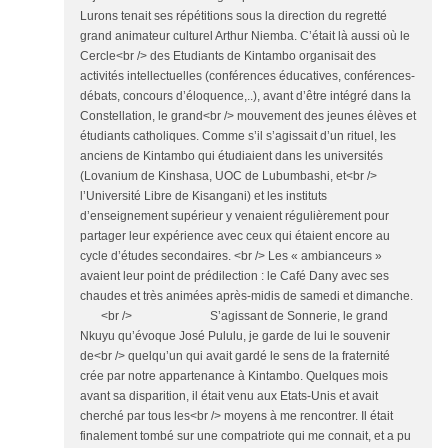
Lurons tenait ses répétitions sous la direction du regretté
grand animateur culturel Arthur Niemba. C’était là aussi où le
Cercle<br /> des Etudiants de Kintambo organisait des
activités intellectuelles (conférences éducatives, conférences-
débats, concours d’éloquence,..), avant d’être intégré dans la
Constellation, le grand<br /> mouvement des jeunes élèves et
étudiants catholiques. Comme s’il s’agissait d’un rituel, les
anciens de Kintambo qui étudiaient dans les universités
(Lovanium de Kinshasa, UOC de Lubumbashi, et<br />
l’Université Libre de Kisangani) et les instituts
d’enseignement supérieur y venaient régulièrement pour
partager leur expérience avec ceux qui étaient encore au
cycle d’études secondaires. <br /> Les « ambianceurs »
avaient leur point de prédilection : le Café Dany avec ses
chaudes et très animées après-midis de samedi et dimanche.
<br /> S’agissant de Sonnerie, le grand
Nkuyu qu’évoque José Pululu, je garde de lui le souvenir
de<br /> quelqu’un qui avait gardé le sens de la fraternité
crée par notre appartenance à Kintambo. Quelques mois
avant sa disparition, il était venu aux Etats-Unis et avait
cherché par tous les<br /> moyens à me rencontrer. Il était
finalement tombé sur une compatriote qui me connait, et a pu