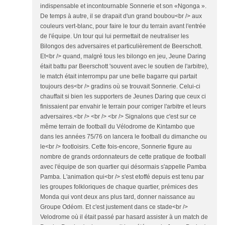
indispensable et incontournable Sonnerie et son «Ngonga ».
De temps à autre, il se drapait d'un grand boubou<br /> aux
couleurs vert-blanc, pour faire le tour du terrain avant l'entrée
de l'équipe. Un tour qui lui permettait de neutraliser les
Bilongos des adversaires et particulièrement de Beerschott.
Et<br /> quand, malgré tous les bilongo en jeu, Jeune Daring
était battu par Beerschott 'souvent avec le soutien de l'arbitre),
le match était interrompu par une belle bagarre qui partait
toujours des<br /> gradins où se trouvait Sonnerie. Celui-ci
chauffait si bien les supporters de Jeunes Daring que ceux ci
finissaient par envahir le terrain pour corriger l'arbitre et leurs
adversaires.<br /> <br /> <br /> Signalons que c'est sur ce
même terrain de football du Vélodrome de Kintambo que
dans les années 75/76 on lancera le football du dimanche ou
le<br /> footloisirs. Cette fois-encore, Sonnerie figure au
nombre de grands ordonnateurs de cette pratique de football
avec l'équipe de son quartier qui désormais s'appelle Pamba
Pamba. L'animation qui<br /> s'est etoffé depuis est tenu par
les groupes folkloriques de chaque quartier, prémices des
Monda qui vont deux ans plus tard, donner naissance au
Groupe Odéom. Et c'est justement dans ce stade<br />
Velodrome où il était passé par hasard assister à un match de