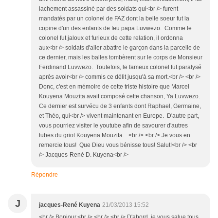
lachement assassiné par des soldats qui<br /> furent
mandatés par un colonel de FAZ dont la belle soeur fut la
copine d'un des enfants de feu papa Luvwezo. Comme le
colonel fut jaloux et furieux de cette relation, il ordonna
aux<br /> soldats d'aller abattre le garçon dans la parcelle de
ce dernier, mais les balles tombèrent sur le corps de Monsieur
Ferdinand Luvwezo. Toutefois, le fameux colonel fut paralysé
après avoir<br /> commis ce délit jusqu'à sa mort.<br /> <br />
Donc, c'est en mémoire de cette triste histoire que Marcel
Kouyena Mouzita avait composé cette chanson, Ya Luvwezo.
Ce dernier est survécu de 3 enfants dont Raphael, Germaine,
et Théo, qui<br /> vivent maintenant en Europe. D'autre part,
vous pourriez visiter le youtube afin de savourer d'autres
tubes du griot Kouyena Mouzita. <br /> <br /> Je vous en
remercie tous! Que Dieu vous bénisse tous! Salut!<br /> <br
/> Jacques-René D. Kuyena<br />
Répondre
J
jacques-René Kuyena
21/03/2013 15:52
<br /> Bonjour,<br /> <br /> <br /> D'abord, je vous salue tous