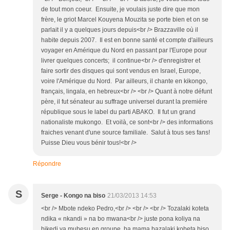
de tout mon coeur. Ensuite, je voulais juste dire que mon
frère, le griot Marcel Kouyena Mouzita se porte bien et on se
parlait il y a quelques jours depuis<br /> Brazzaville où il
habite depuis 2007. Il est en bonne santé et compte d'ailleurs
voyager en Amérique du Nord en passant par l'Europe pour
livrer quelques concerts; il continue<br /> d'enregistrer et
faire sortir des disques qui sont vendus en Israel, Europe,
voire l'Amérique du Nord. Par ailleurs, il chante en kikongo,
français, lingala, en hebreux<br /> <br /> Quant à notre défunt
père, il fut sénateur au suffrage universel durant la premiére
république sous le label du parti ABAKO. Il fut un grand
nationaliste mukongo. Et voilà, ce sont<br /> des informations
fraiches venant d'une source familiale. Salut à tous ses fans!
Puisse Dieu vous bénir tous!<br />
Répondre
S
Serge - Kongo na biso
21/03/2013 14:53
<br /> Mbote ndeko Pedro,<br /> <br /> <br /> Tozalaki koteta
ndika « nkandi » na bo mwana<br /> juste pona koliya na
bikedi ya mubesu en groupe, ba mama bazalaki kobeta biso