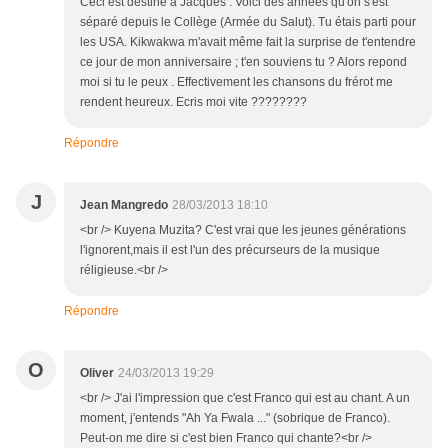
Ceci est destiné à Jacques . Voici des années qu'on s'est
séparé depuis le Collège (Armée du Salut). Tu étais parti pour
les USA. Kikwakwa m'avait même fait la surprise de t'entendre
ce jour de mon anniversaire ; t'en souviens tu ? Alors repond
moi si tu le peux . Effectivement les chansons du frérot me
rendent heureux. Ecris moi vite ????????
Répondre
J
Jean Mangredo
28/03/2013 18:10
<br /> Kuyena Muzita? C'est vrai que les jeunes générations
l'ignorent,mais il est l'un des précurseurs de la musique
réligieuse.<br />
Répondre
O
Oliver
24/03/2013 19:29
<br /> J'ai l'impression que c'est Franco qui est au chant. A un
moment, j'entends "Ah Ya Fwala ..." (sobrique de Franco).
Peut-on me dire si c'est bien Franco qui chante?<br />