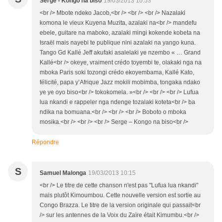
Serge - Kongo na biso
19/03/2013 10:53
<br /> Mbote ndeko Jacob,<br /> <br /> <br /> Nazalaki
komona le vieux Kuyena Muzita, azalaki na<br /> mandefu
ebele, guitare na maboko, azalaki mingi kokende kobeta na
Israël mais nayebi te publique nini azalaki na yango kuna.
Tango Gd Kallé Jeff akufaki asalelaki ye nzembo « … Grand
Kallé<br /> okeye, vraiment crédo toyembi te, olakaki nga na
mboka Paris soki tozongi crédo ekoyembama, Kallé Kato,
félicité, papa y’Afrique Jazz mokili mobimba, tongaka ndako
ye ye oyo biso<br /> tokokomela. »<br /> <br /> <br /> Lufua
lua nkandi e rappeler nga ndenge tozalaki koteta<br /> ba
ndika na bomuana.<br /> <br /> <br /> Boboto o mboka
mosika.<br /> <br /> <br /> Serge – Kongo na biso<br />
Répondre
S
Samuel Malonga
19/03/2013 10:15
<br /> Le titre de cette chanson n'est pas "Lufua lua nkandi"
mais plutôt Kimoumbou. Cette nouvelle version est sortie au
Congo Brazza. Le titre de la version originale qui passait<br
/> sur les antennes de la Voix du Zaïre était Kimumbu.<br />