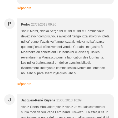
Répondre
P
Pedro
22/03/2013 09:20
<br /> Merci, Ndeko Serge<br /> <br /> <br /> Comme vous
devez avoir compris, vous aviez dit “tango tozalaki<br /> toteta
ndika” et moi j’avais vu “tango tozalaki toteka ndika”, parce
que moi j’en ai effectivement vendu. Certains magasins à
Moerbeke en achetaient. On nous<br /> disait qu’ils les
revendaient à Marsavco pour la fabrication des lubrifiants.
Les ndika étaient aussi un délice avec les bikedi,
évidemment. Incroyable comme les souvenirs de l’enfance
nous<br /> paraissent idylliques !<br />
Répondre
J
Jacques-René Kuyena
21/03/2013 16:09
<br /> Chers Mbokatiers,<br /> <br /> Je voulais commenter
sur la mort de feu Papa Ferdinand Luvwezo. En effet, il fut un
ami intime de notre défunt père, mais, malheureusement, il fut