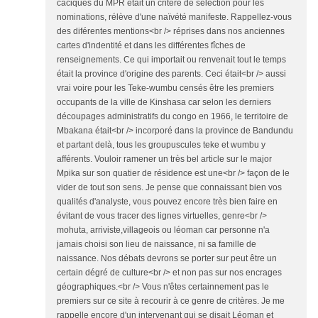
caciques du MPR était un critère de séléction pour les
nominations, rélève d'une naïvété manifeste. Rappellez-vous
des diférentes mentions<br /> réprises dans nos anciennes
cartes d'indentité et dans les différentes fîches de
renseignements. Ce qui importait ou renvenait tout le temps
était la province d'origine des parents. Ceci était<br /> aussi
vrai voire pour les Teke-wumbu censés être les premiers
occupants de la ville de Kinshasa car selon les derniers
découpages administratifs du congo en 1966, le territoire de
Mbakana était<br /> incorporé dans la province de Bandundu
et partant delà, tous les groupuscules teke et wumbu y
afférents. Vouloir ramener un très bel article sur le major
Mpika sur son quatier de résidence est une<br /> façon de le
vider de tout son sens. Je pense que connaissant bien vos
qualités d'analyste, vous pouvez encore très bien faire en
évitant de vous tracer des lignes virtuelles, genre<br />
mohuta, arriviste,villageois ou léoman car personne n'a
jamais choisi son lieu de naissance, ni sa famille de
naissance. Nos débats devrons se porter sur peut être un
certain dégré de culture<br /> et non pas sur nos encrages
géographiques.<br /> Vous n'êtes certainnement pas le
premiers sur ce site à recourir à ce genre de critères. Je me
rappelle encore d'un intervenant qui se disait Léoman et