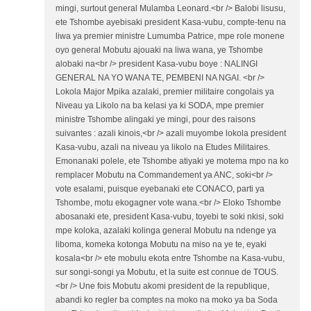
mingi, surtout general Mulamba Leonard.<br /> Balobi lisusu,
ete Tshombe ayebisaki president Kasa-vubu, compte-tenu na
liwa ya premier ministre Lumumba Patrice, mpe role monene
oyo general Mobutu ajouaki na liwa wana, ye Tshombe
alobaki na<br /> president Kasa-vubu boye : NALINGI
GENERAL NA YO WANA TE, PEMBENI NA NGAI. <br />
Lokola Major Mpika azalaki, premier militaire congolais ya
Niveau ya Likolo na ba kelasi ya ki SODA, mpe premier
ministre Tshombe alingaki ye mingi, pour des raisons
suivantes : azali kinois,<br /> azali muyombe lokola president
Kasa-vubu, azali na niveau ya likolo na Etudes Militaires.
Emonanaki polele, ete Tshombe atiyaki ye motema mpo na ko
remplacer Mobutu na Commandement ya ANC, soki<br />
vote esalami, puisque eyebanaki ete CONACO, parti ya
Tshombe, motu ekogagner vote wana.<br /> Eloko Tshombe
abosanaki ete, president Kasa-vubu, toyebi te soki nkisi, soki
mpe koloka, azalaki kolinga general Mobutu na ndenge ya
liboma, komeka kotonga Mobutu na miso na ye te, eyaki
kosala<br /> ete mobulu ekota entre Tshombe na Kasa-vubu,
sur songi-songi ya Mobutu, et la suite est connue de TOUS.
<br /> Une fois Mobutu akomi president de la republique,
abandi ko regler ba comptes na moko na moko ya ba Soda