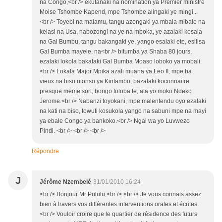
na Congo,<br /> ekutanaki na nomination ya Premier ministre
Moise Tshombe Kapend, mpe Tshombe alingaki ye mingi...
<br /> Toyebi na malamu, tangu azongaki ya mbala mibale na
kelasi na Usa, nabozongi na ye na mboka, ye azalaki kosala
na Gal Bumbu, tangu bakangaki ye, yango esalaki ete, esilisa
Gal Bumba mayele, na<br /> bitumba ya Shaba 80 jours,
ezalaki lokola bakataki Gal Bumba Moaso loboko ya mobali.
<br /> Lokala Major Mpika azali muana ya Leo II, mpe ba
vieux na biso nionso ya Kintambo, bazalaki koconnaitre
presque meme sort, bongo toloba te, ata yo moko Ndeko
Jerome.<br /> Nabanzi toyokani, mpe malentendu oyo ezalaki
na kati na biso, towuti kosukola yango na sabuni mpe na mayi
ya ebale Congo ya bankoko.<br /> Ngai wa yo Luvwezo
Pindi. <br /> <br /> <br />
Répondre
J
Jérôme Nzembelé
31/01/2010 16:24
<br /> Bonjour Mr Pululu,<br /> <br /> Je vous connais assez
bien à travers vos différentes interventions orales et écrites.
<br /> Vouloir croire que le quartier de résidence des futurs