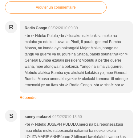
Ajouter un commentaire
R
Radio Congo
03/02/2010 09:39
<br /> Ndeko Pululu,<br /> losako, nakobakisa moke na
maloba ya ndeko Luvwezo Pindi, il parait, general Bumba
Moaso, na kanda oyo bakangaki Major Mpika, bongo na
tangu ya guerre ya 80 jours na Shaba, balobi souhait ya<br />
General Bumba ezalaki president Mobutu a perdre guerre
wana, mpe alongwa na bokonzi. Yango na sima ya guerre,
Mobutu alakisa Bumba oyo akokaki kolakisa ye, mpe General
Bumba Moaso amonaki oyo<br /> akokaki komona, tii ndenge
ememaki ye na liwa.<br /> Radio Congo. <br /> <br /> <br />
Répondre
S
sonny mokonzi
02/02/2010 13:50
<br /> Ndeko JOSEPH PULULU,merci na ba reponses,kasi
mua eloko moko nabosanaki nakanisi ba ndeko lokola
LOLITA MARIE ANNE(page 2,kilimani kwetu)alobi yango,kasi