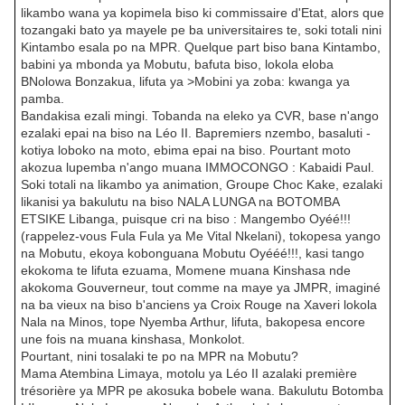
likambo wana ya kopimela biso ki commissaire d'Etat, alors que
tozangaki bato ya mayele pe ba universitaires te, soki totali nini
Kintambo esala po na MPR. Quelque part biso bana Kintambo,
babini ya mbonda ya Mobutu, bafuta biso, lokola eloba
BNolowa Bonzakua, lifuta ya >Mobini ya zoba: kwanga ya
pamba.
Bandakisa ezali mingi. Tobanda na eleko ya CVR, base n'ango
ezalaki epai na biso na Léo II. Bapremiers nzembo, basaluti -
kotiya loboko na moto, ebima epai na biso. Pourtant moto
akozua lupemba n'ango muana IMMOCONGO : Kabaidi Paul.
Soki totali na likambo ya animation, Groupe Choc Kake, ezalaki
likanisi ya bakulutu na biso NALA LUNGA na BOTOMBA
ETSIKE Libanga, puisque cri na biso : Mangembo Oyéé!!!
(rappelez-vous Fula Fula ya Me Vital Nkelani), tokopesa yango
na Mobutu, ekoya kobonguana Mobutu Oyééé!!!, kasi tango
ekokoma te lifuta ezuama, Momene muana Kinshasa nde
akokoma Gouverneur, tout comme na maye ya JMPR, imaginé
na ba vieux na biso b'anciens ya Croix Rouge na Xaveri lokola
Nala na Minos, tope Nyemba Arthur, lifuta, bakopesa encore
une fois na muana kinshasa, Monkolot.
Pourtant, nini tosalaki te po na MPR na Mobutu?
Mama Atembina Limaya, motolu ya Léo II azalaki première
trésorière ya MPR pe akosuka bobele wana. Bakulutu Botomba