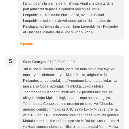
l’amont dans la plaine de Kinshasa. Vingt ans plus tard, le
port public fut déplacé à l’endroit préconisé.<br />
Leopoldville - Kintambo était bien là, avant le Grand
Leopoldville qui va se développer autour de la plaine de
Kinshasa. les textes distinguent bien Leopoldville - Kintambo
et Kinshasa Malebo.<br /> <br /> <br /> <br />
Répondre
S
Saint Georges
01/02/2010 11:19
<br /> <br /> Ndeko Pululu,<br /> Na mua moke oyo toyoka
mpe toyebi, elobami boye : Major Mpika, originaire de
Kintambo, tangu awutaki na l'Amerique kotanga ba kelasi ya
mosala ya Soda, azongaki na mboka. Lokola Moise
Tshombe<br /> Kapend, motu azalaki premier ministre, ye
alingaki Major Mpika mingi, il parait, mpo na bozongi ya
Tshombe na Congo comme premier ministre, ye Tshombe
apesaki condition moko, ke ANC ezala ko<br /> dependre na
ye a 100 pour 100, balobaka president Kasa-vubu na general
Mobutu bandimaki condition oyo.<br /> Balobi lisusu, bakonzi
ya Haut-commandement militaire mpe balingaki Major Mpika