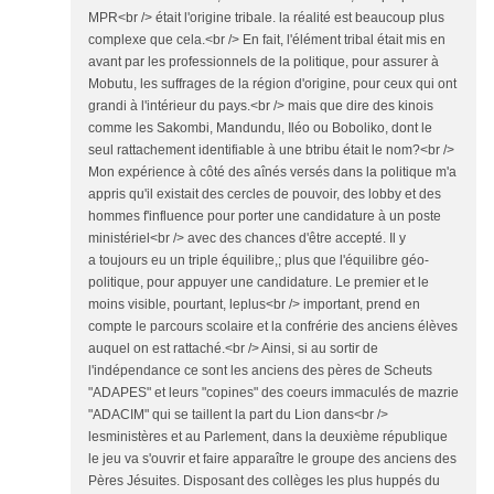
MPR<br /> était l'origine tribale. la réalité est beaucoup plus
complexe que cela.<br /> En fait, l'élément tribal était mis en
avant par les professionnels de la politique, pour assurer à
Mobutu, les suffrages de la région d'origine, pour ceux qui ont
grandi à l'intérieur du pays.<br /> mais que dire des kinois
comme les Sakombi, Mandundu, Iléo ou Boboliko, dont le
seul rattachement identifiable à une btribu était le nom?<br />
Mon expérience à côté des aînés versés dans la politique m'a
appris qu'il existait des cercles de pouvoir, des lobby et des
hommes f'influence pour porter une candidature à un poste
ministériel<br /> avec des chances d'être accepté. Il y
a toujours eu un triple équilibre,; plus que l'équilibre géo-
politique, pour appuyer une candidature. Le premier et le
moins visible, pourtant, leplus<br /> important, prend en
compte le parcours scolaire et la confrérie des anciens élèves
auquel on est rattaché.<br /> Ainsi, si au sortir de
l'indépendance ce sont les anciens des pères de Scheuts
"ADAPES" et leurs "copines" des coeurs immaculés de mazrie
"ADACIM" qui se taillent la part du Lion dans<br />
lesministères et au Parlement, dans la deuxième république
le jeu va s'ouvrir et faire apparaître le groupe des anciens des
Pères Jésuites. Disposant des collèges les plus huppés du