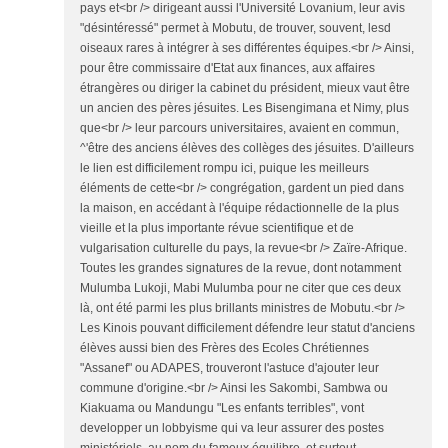
pays et<br /> dirigeant aussi l'Université Lovanium, leur avis
"désintéressé" permet à Mobutu, de trouver, souvent, lesd
oiseaux rares à intégrer à ses différentes équipes.<br /> Ainsi,
pour être commissaire d'Etat aux finances, aux affaires
étrangères ou diriger la cabinet du président, mieux vaut être
un ancien des pères jésuites. Les Bisengimana et Nimy, plus
que<br /> leur parcours universitaires, avaient en commun,
^'être des anciens élèves des collèges des jésuites. D'ailleurs
le lien est difficilement rompu ici, puique les meilleurs
éléments de cette<br /> congrégation, gardent un pied dans
la maison, en accédant à l'équipe rédactionnelle de la plus
vieille et la plus importante révue scientifique et de
vulgarisation culturelle du pays, la revue<br /> Zaïre-Afrique.
Toutes les grandes signatures de la revue, dont notamment
Mulumba Lukoji, Mabi Mulumba pour ne citer que ces deux
là, ont été parmi les plus brillants ministres de Mobutu.<br />
Les Kinois pouvant difficilement défendre leur statut d'anciens
élèves aussi bien des Frères des Ecoles Chrétiennes
"Assanef" ou ADAPES, trouveront l'astuce d'ajouter leur
commune d'origine.<br /> Ainsi les Sakombi, Sambwa ou
Kiakuama ou Mandungu "Les enfants terribles", vont
developper un lobbyisme qui va leur assurer des postes