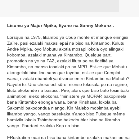
Lisumu ya Major Mpika, Eyano na Sonny Mokonzi.
Lorsque na 1975, likambo ya Coup monté et manqué eningisi
Zaïre, pasi ezalaki makasi epai na biso na Kintambo. Kulutu
André Mpika, oyo Mobutu akotia mosapi lokola oyo alingaki
kobomba, azalaki muana ya Kintambo. Quelque part,
promotion na ye na FAZ, ezalaki lifuta po na fidélité ya
Kintambo, na manso tosalaki po na MPR. Est-ce que Mobutu
akangelaki biso lino sans que toyeba, est-ce que Complot
wana, ezalaki ebandeli ya divorce entre Kintambo na Mobutu?
Nayebi te. Une chose est sûre, nionso tokosala po na régime,
lifuta ekokende na basusu. Pire, alors que biso bato tosimbaki
animation, eleko ekokoma "ministère ya MOPAP, bakopimela
bana Kintambo ebonga wana. bana Kinshasa, lokola ba
Sakombi bakodondua n'ango. Kin Malebo mobimba eyebi
likambo yango. yango basekaka n'ango biso.Puisque même
bamivila lokola Tshimbombo bakodoubler biso na likambo
yango. Pourtant ezalaka Kop na biso.
FRustration epai na biso bana kintambo ezalaka makasi po na