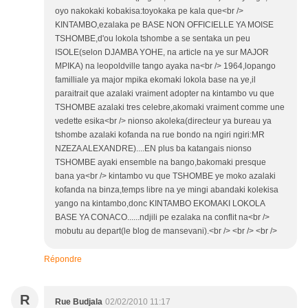
oyo nakokaki kobakisa:toyokaka pe kala que<br />
KINTAMBO,ezalaka pe BASE NON OFFICIELLE YA MOISE
TSHOMBE,d'ou lokola tshombe a se sentaka un peu
ISOLE(selon DJAMBA YOHE, na article na ye sur MAJOR
MPIKA) na leopoldville tango ayaka na<br /> 1964,lopango
familliale ya major mpika ekomaki lokola base na ye,il
paraitrait que azalaki vraiment adopter na kintambo vu que
TSHOMBE azalaki tres celebre,akomaki vraiment comme une
vedette esika<br /> nionso akoleka(directeur ya bureau ya
tshombe azalaki kofanda na rue bondo na ngiri ngiri:MR
NZEZA ALEXANDRE)....EN plus ba katangais nionso
TSHOMBE ayaki ensemble na bango,bakomaki presque
bana ya<br /> kintambo vu que TSHOMBE ye moko azalaki
kofanda na binza,temps libre na ye mingi abandaki kolekisa
yango na kintambo,donc KINTAMBO EKOMAKI LOKOLA
BASE YA CONACO......ndjili pe ezalaka na conflit na<br />
mobutu au depart(le blog de mansevani).<br /> <br /> <br />
Répondre
R
Rue Budjala
02/02/2010 11:17