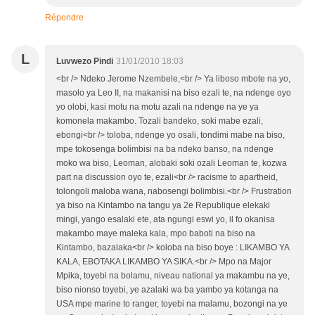
Répondre
L
Luvwezo Pindi
31/01/2010 18:03
<br /> Ndeko Jerome Nzembele,<br /> Ya liboso mbote na yo,
masolo ya Leo II, na makanisi na biso ezali te, na ndenge oyo
yo olobi, kasi motu na motu azali na ndenge na ye ya
komonela makambo. Tozali bandeko, soki mabe ezali,
ebongi<br /> toloba, ndenge yo osali, tondimi mabe na biso,
mpe tokosenga bolimbisi na ba ndeko banso, na ndenge
moko wa biso, Leoman, alobaki soki ozali Leoman te, kozwa
part na discussion oyo te, ezali<br /> racisme to apartheid,
tolongoli maloba wana, nabosengi bolimbisi.<br /> Frustration
ya biso na Kintambo na tangu ya 2e Republique elekaki
mingi, yango esalaki ete, ata ngungi eswi yo, il fo okanisa
makambo maye maleka kala, mpo baboti na biso na
Kintambo, bazalaka<br /> koloba na biso boye : LIKAMBO YA
KALA, EBOTAKA LIKAMBO YA SIKA.<br /> Mpo na Major
Mpika, toyebi na bolamu, niveau national ya makambu na ye,
biso nionso toyebi, ye azalaki wa ba yambo ya kotanga na
USA mpe marine to ranger, toyebi na malamu, bozongi na ye