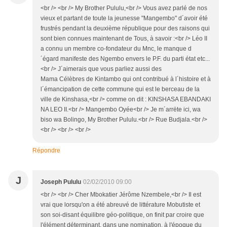
<br /> <br /> My Brother Pululu,<br /> Vous avez parlé de nos
vieux et partant de toute la jeunesse "Mangembo" d´avoir été
frustrés pendant la deuxième république pour des raisons qui
sont bien connues maintenant de Tous, à savoir :<br /> Léo II
a connu un membre co-fondateur du Mnc, le manque d
´égard manifeste des Ngembo envers le P.F. du parti état etc...
<br /> J´aimerais que vous parliez aussi des
Mama Célèbres de Kintambo qui ont contribué à l´histoire et à
l´émancipation de cette commune qui est le berceau de la
ville de Kinshasa,<br /> comme on dit : KINSHASA EBANDAKI
NA LEO II.<br /> Mangembo Oyée<br /> Je m´arrëte ici, wa
biso wa Bolingo, My Brother Pululu.<br /> Rue Budjala.<br />
<br /> <br /> <br />
Répondre
J
Joseph Pululu
02/02/2010 09:00
<br /> <br /> Cher Mbokatier Jérôme Nzembele,<br /> Il est
vrai que lorsqu'on a été abreuvé de littérature Mobutiste et
son soi-disant équilibre géo-politique, on finit par croire que
l'élément déterminant, dans une nomination, à l'époque du