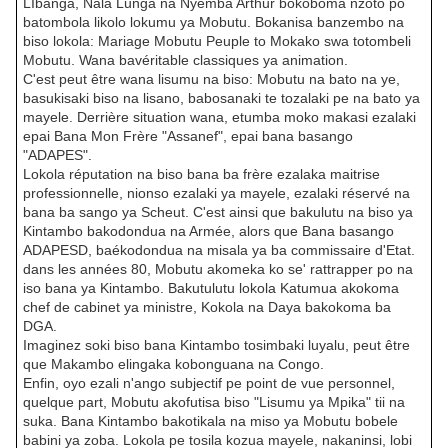
LIbanga, Nala Lunga na Nyemba Arthur bokoboma nzoto po
batombola likolo lokumu ya Mobutu. Bokanisa banzembo na
biso lokola: Mariage Mobutu Peuple to Mokako swa totombeli
Mobutu. Wana bavéritable classiques ya animation.
C'est peut être wana lisumu na biso: Mobutu na bato na ye,
basukisaki biso na lisano, babosanaki te tozalaki pe na bato ya
mayele. Derrière situation wana, etumba moko makasi ezalaki
epai Bana Mon Frère "Assanef", epai bana basango
"ADAPES".
Lokola réputation na biso bana ba frère ezalaka maitrise
professionnelle, nionso ezalaki ya mayele, ezalaki réservé na
bana ba sango ya Scheut. C'est ainsi que bakulutu na biso ya
Kintambo bakodondua na Armée, alors que Bana basango
ADAPESD, baékodondua na misala ya ba commissaire d'Etat.
dans les années 80, Mobutu akomeka ko se' rattrapper po na
iso bana ya Kintambo. Bakutulutu lokola Katumua akokoma
chef de cabinet ya ministre, Kokola na Daya bakokoma ba
DGA.
Imaginez soki biso bana Kintambo tosimbaki luyalu, peut être
que Makambo elingaka kobonguana na Congo.
Enfin, oyo ezali n'ango subjectif pe point de vue personnel,
quelque part, Mobutu akofutisa biso "Lisumu ya Mpika" tii na
suka. Bana Kintambo bakotikala na miso ya Mobutu bobele
babini ya zoba. Lokola pe tosila kozua mayele, nakaninsi, lobi