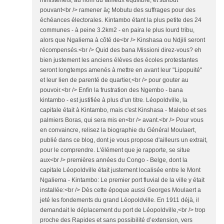
ministériels, au nom du fameux équilibre, et surtout
pouvant<br /> ramener àç Mobutu des suffrages pour des
échéances électorales. Kintambo étant la plus petite des 24
communes - à peine 3.2km2 - en paira le plus lourd tribu,
alors que Ngaliema à côté de<br /> Kinshasa ou Ndjili seront
récompensés.<br /> Quid des bana Missioni direz-vous? eh
bien justement les anciens élèves des écoles protestantes
seront longtemps amenés à mettre en avant leur "Lipopuité"
et leur lien de parenté de quartier,<br /> pour gouter au
pouvoir.<br /> Enfin la frustration des Ngembo - bana
kintambo - est justifiée à plus d'un titre. Léopoldville, la
capitale était à Kintambo, mais c'est Kinshasa - Malebo et ses
palmiers Boras, qui sera mis en<br /> avant.<br /> Pour vous
en convaincre, relisez la biographie du Général Moulaert,
publié dans ce blog, dont je vous propose d'ailleurs un extrait,
pour le comprendre. L'élément que je rapporte, se situe
aux<br /> premières années du Congo - Belge, dont la
capitale Léopoldville était justement localisée entre le Mont
Ngaliema - Kintambo: Le premier port fluvial de la ville y était
installée:<br /> Dès cette époque aussi Georges Moulaert a
jeté les fondements du grand Léopoldville. En 1911 déjà, il
demandait le déplacement du port de Léopoldville,<br /> trop
proche des Rapides et sans possibilité d’extension, vers