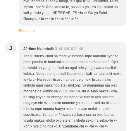
oyo Tshombe alingaki mingi, tels que Ikuku, Mulamba, Puati,
Mpika...<br /> Tobosanaka te, ba vieux ya Leo II bazalaki na
kati ya liste ya ba INDESIRABLES.<br /> Wa yo Saint
Georges. <br /> <br /> <br /> <br />
Répondre
J
Jérôme Nzembelé
31/01/2010 21:40
<br /> Ndeko Pindi na tondi yo botondi mpe nandimi nyonso
olobi pamba te bankonko baloba bomba bomba mabé. Oyo
nazalaki na yango na kati na ngai nde yango wana nasilaki
kobisa. Nungu nungu ezali lisusu<br /> kati na ngai soki moke
te.<br /> Na sepeli lisusu na ndenge omeki lisusu na ko
limbola ngai makambo etali mokonzi ya mampinga ma biso
monene na kombo ya kulutu MPIKA.<br /> Mpo nakosukisa,
na lingi koyebisa ebongo na bandeko banso oyo basimbi
blog oyo ete ezali eloko monene ya ntina na kati na biso bana
mboka mpe mpona baoyo masolo maye maleka mako
sepelisaka. Yango<br /> wana na kosenga na biso banso
tosala makasi eloko oyo etelema libela seko na seko.<br />
<br /> Wa bino ndeko J. Nzembelé.<br /> <br /> <br />