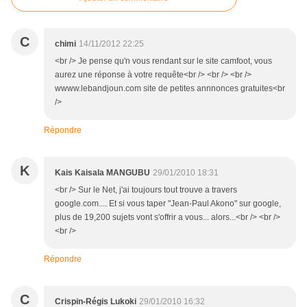
C
chimi
14/11/2012 22:25
<br /> Je pense qu'n vous rendant sur le site camfoot, vous
aurez une réponse à votre requête<br /> <br /> <br />
wwww.lebandjoun.com site de petites annnonces gratuites<br
/>
Répondre
K
Kais Kaisala MANGUBU
29/01/2010 18:31
<br /> Sur le Net, j'ai toujours tout trouve a travers
google.com.... Et si vous taper "Jean-Paul Akono" sur google,
plus de 19,200 sujets vont s'offrir a vous... alors...<br /> <br />
<br />
Répondre
C
Crispin-Régis Lukoki
29/01/2010 16:32