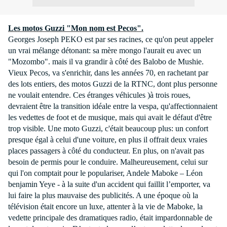
Les motos Guzzi "Mon nom est Pecos".
Georges Joseph PEKO est par ses racines, ce qu'on peut appeler
un vrai mélange détonant: sa mère mongo l'aurait eu avec un
"Mozombo". mais il va grandir à côté des Balobo de Mushie.
Vieux Pecos, va s'enrichir, dans les années 70, en rachetant par
des lots entiers, des motos Guzzi de
la RTNC
, dont plus personne
ne voulait entendre. Ces étranges véhicules )à trois roues,
devraient être la transition idéale entre la vespa, qu'affectionnaient
les vedettes de foot et de musique, mais qui avait le défaut d'être
trop visible. Une moto Guzzi, c'était beaucoup plus: un confort
presque égal à celui d'une voiture, en plus il offrait deux vraies
places passagers à côté du conducteur. En plus, on n'avait pas
besoin de permis pour le conduire. Malheureusement, celui sur
qui l'on comptait pour le populariser, Andele Maboke – Léon
benjamin Yeye - à la suite d'un accident qui faillit l’emporter, va
lui faire la plus mauvaise des publicités. A une époque où la
télévision était encore un luxe, attenter à la vie de Maboke, la
vedette principale des dramatiques radio, était impardonnable de