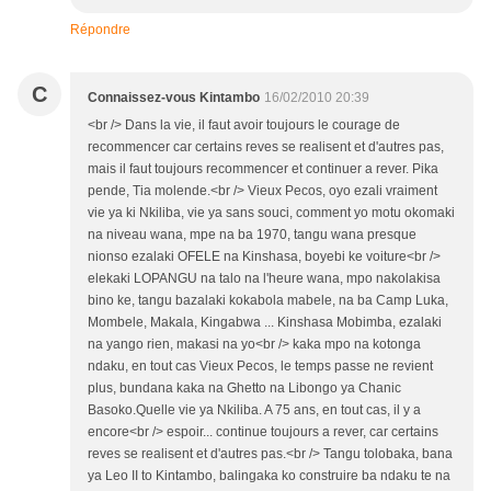
Répondre
C
Connaissez-vous Kintambo
16/02/2010 20:39
<br /> Dans la vie, il faut avoir toujours le courage de
recommencer car certains reves se realisent et d'autres pas,
mais il faut toujours recommencer et continuer a rever. Pika
pende, Tia molende.<br /> Vieux Pecos, oyo ezali vraiment
vie ya ki Nkiliba, vie ya sans souci, comment yo motu okomaki
na niveau wana, mpe na ba 1970, tangu wana presque
nionso ezalaki OFELE na Kinshasa, boyebi ke voiture<br />
elekaki LOPANGU na talo na l'heure wana, mpo nakolakisa
bino ke, tangu bazalaki kokabola mabele, na ba Camp Luka,
Mombele, Makala, Kingabwa ... Kinshasa Mobimba, ezalaki
na yango rien, makasi na yo<br /> kaka mpo na kotonga
ndaku, en tout cas Vieux Pecos, le temps passe ne revient
plus, bundana kaka na Ghetto na Libongo ya Chanic
Basoko.Quelle vie ya Nkiliba. A 75 ans, en tout cas, il y a
encore<br /> espoir... continue toujours a rever, car certains
reves se realisent et d'autres pas.<br /> Tangu tolobaka, bana
ya Leo II to Kintambo, balingaka ko construire ba ndaku te na