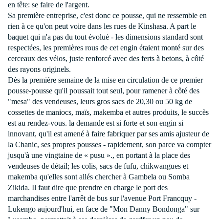
en tête: se faire de l'argent.
Sa première entreprise, c'est donc ce pousse, qui ne ressemble en
rien à ce qu'on peut voire dans les rues de Kinshasa. A part le
baquet qui n'a pas du tout évolué - les dimensions standard sont
respectées, les premières rous de cet engin étaient monté sur des
cerceaux des vélos, juste renforcé avec des ferts à betons, à côté
des rayons originels.
Dès la première semaine de la mise en circulation de ce premier
pousse-pousse qu'il poussait tout seul, pour ramener à côté des
"mesa" des vendeuses, leurs gros sacs de 20,30 ou
50 kg
de
cossettes de maniocs, maïs, makemba et autres produits, le succès
est au rendez-vous. la demande est si forte et son engin si
innovant, qu'il est amené à faire fabriquer par ses amis ajusteur de
la Chanic
, ses propres pousses - rapidement, son parce va compter
jusqu'à une vingtaine de « pusu »., en portant à la place des
vendeuses de détail; les colis, sacs de fufu, chikwangues et
makemba qu'elles sont allés chercher à Gambela ou Somba
Zikida. Il faut dire que prendre en charge le port des
marchandises entre l'arrêt de bus sur l'avenue Port Francquy -
Lukengo aujourd'hui, en face de "Mon Danny Bondonga" sur