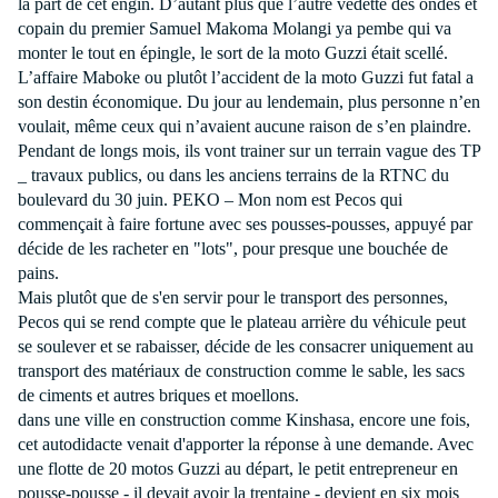
la part de cet engin. D’autant plus que l’autre vedette des ondes et
copain du premier Samuel Makoma Molangi ya pembe qui va
monter le tout en épingle, le sort de la moto Guzzi était scellé.
L’affaire Maboke ou plutôt l’accident de la moto Guzzi fut fatal a
son destin économique. Du jour au lendemain, plus personne n’en
voulait, même ceux qui n’avaient aucune raison de s’en plaindre.
Pendant de longs mois, ils vont trainer sur un terrain vague des TP
_ travaux publics, ou dans les anciens terrains de
la RTNC
du
boulevard du 30 juin. PEKO – Mon nom est Pecos qui
commençait à faire fortune avec ses pousses-pousses, appuyé par
décide de les racheter en "lots", pour presque une bouchée de
pains.
Mais plutôt que de s'en servir pour le transport des personnes,
Pecos qui se rend compte que le plateau arrière du véhicule peut
se soulever et se rabaisser, décide de les consacrer uniquement au
transport des matériaux de construction comme le sable, les sacs
de ciments et autres briques et moellons.
dans une ville en construction comme Kinshasa, encore une fois,
cet autodidacte venait d'apporter la réponse à une demande. Avec
une flotte de 20 motos Guzzi au départ, le petit entrepreneur en
pousse-pousse - il devait avoir la trentaine - devient en six mois