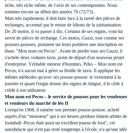
riche, très riche même, de l’avis de ses contemporains. Nous
sommes encore au début des années 70 (72/73).
Mais très rapidement, il doit faire face à la rareté des pièces de
rechanges, accentué par le retour de bâtons de la zaïrianisation.
De 20 motos, il va passer à dix. Certains de ses engins, vont lui
servir de pièces de rechange. Ces motos, Guzzi, tout comme ses
pousses-pousses, portaient sur leurs portières une inscription en
blanc "Mon nom est Pecos". Avant de perdre tous ses Guzzi, il
s'achète deux voitures taxis, point de départ d'un nouveau projet
d'entreprise. Véritable meneur d'hommes, Peko – Mon nom est
Pecos, n'a aucun mal à gérer sa flotille de taxis. Il applique les
mêmes méthodes qu'avec ses pousse-pousse: le versement à la
journée et quant l'engin donne des signes de fatigue, il le cède à
crédit à son utilisateur.
Mon nom est Pecos – le service de pousses pour les vendeuses
et vendeurs du marché de léo II
Lorsqu'en 1968, il ramène son premier pousse-pousse, acheté
auprès d'un "monsieur" qui à ses heures perdues étaient arbitre de
footaball -Pecos était aussi un excellent joueur de foot", cet
autodidacte qui n'est pas resté longtemps à l'école, n'a qu'une idée