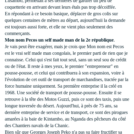
Lusambo, permettait à ses dernières de gardfer un peu de
coquetterie en arrivant devant leurs étals pas trop décoiffée.
En répondant à ce besoin basique, déplacer de gros colis sur
quelques centaines de mètres au départ, aujourd'huii la demande
est toujours aussi forte, et elle ne vient plus seulement des
commerçants.
Mon nom Pecos un self made man de la 2e république
.
Je vais peut être exagérer, mais je crois que Mon nom est Pecos
est le vrai self made man congolais, le premier parti de rien que je
connaisse. Celui qui s'est fait tout seul, sans un seul sou de crédit
ou de l'état. Il reste à mes yeux, le premier "entrepreneur" en
pousse-pousse, et celui qui contribuera à son expansion, voire à
l'évolution de cet outil de transport de marchandises, tractée par la
force humaine uniquement. Sa première entreprise il la créé en
1968. Une société de transport de pousse-pousse. Ensuite il se
retrouve à la tête des Motos Guzzi, puis ce sont des taxis, puis une
longue traversée du désert. Aujourd'hui, à près de 75 ans, sa
dernière entreprise de service et de transport, ce sont des pirogues
amarées à la baie de Kintambo, au Nganda des pêcheurs du côté
des Chantiers navals de
la Chanic.
Bien sûr que Georges Joseph Peko n'a pas su faire fructifier sa