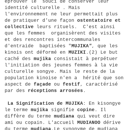
éprouver le souci de conserver leur
identité culturelle . Mais
l'environnement ne leur permettait plus
de pratiquer d'une façon
ostentatoire et
collective
leurs rituels. C'est ainsi
que les femmes organisèrent des visites
et des rencontres intercommunales
d'entraide baptisées "
MUJIKA
"
, que les
kinois ont déformé en
MUZIKI
.(2) Le but
caché des
mujika
consistait à perpétuer
l'initiation des jeunes femmes à la vie
culturelle songye. Mais le reste de la
population kinoise n'en a hérité que son
aspect de
façade
ou
festif
, caractérisé
par des
réceptions arrosées
.
La Signification de MUJIKA
: En kisongye
le terme
mujika
signifie
copine
. Il
diffère du terme
mudiana
qui veut dire
ami ou copain. L'accueil
MUDIANOO
dérive
du terme
mudiana
.Le synonyme de mudiana