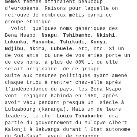
mêmes femmes attiraient beaucoup
d'européens. Raisons pour laquelle on
retrouve de nombreux métis parmi ce
groupe ethnique.
Voici quelques noms génériques des
Bena Nsapo:
Nsapu
,
Tshibambe
,
Nkishi
,
Lukunku
,
Musumba
,
Tshikudi
,
Konyi
,
Ndjibu
,
Nkima
,
Lubuele
, etc, etc. Si un
de vos amis ou une de vos amies porte un
de ces noms, à plus de 80% il ou elle
serait originaire de ce groupe.
Suite aux mesures politiques ayant amené
chaque tribu à rentrer chez-elle après
l'indépendance du pays, les Bena Nsapo
vont regagner Kabinda en 1960, après
avoir vécu pendant presque un siècle à
Luluabourg (Kananga). Mais un de leurs
leaders, le chef
Louis Tshabambe
fera
partie du gouvernement du Mulopwe Albert
Kalonji à Bakwanga durant l'Etat autonome
du Sud-Kasaï, avant de regagner