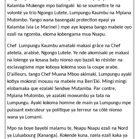
Kalamba Mukenge mpo balingaki ko se soumettre te na
volonté ya trio Ngongo Lutete, Lumpungu Kaumbu na Mpiana
Mutombo. Yango wana basengaki protection epayi ya
Kalamba (via Le Marinel ) mpe aye kopesa bango mabele oyo
ezali na ngomba, ekoma kobengama mua Nsapu.
Chef Lumpungu Kaumbu amataki makasi grâce na Chef
atetela, arabisé, Ngongo Lutete. Ye nde akomisaki ye makasi
na lolenge ya kosasa batu nionso oyo bazali ko résister na
esclavagisme mpe koboya kokoma sous la coupe arabe.
D’ailleurs, tango Chef Muana Mboo akimaki, Lumpungu ayaki
kotiya mokonzi mosusu na mabele ma Ben’Eki. Mingi mingi
elobamaka que ezalaki Sendwe Mutamba. Par contre,
Mpiana Mutombo, ye azalaki mowumbu ya tata na
Lumpungu. Ayaki kokoma homme de main ya Lumpungu mpe
puissant exécuteur ya politique ya terreur na côté nionso
wana ya Lomami.
Mpo na boye bayebi malamu te, Nsapu Nsapu ezali na Nord
ya Luluabourg (Kananga). Kokende kuna, nzela ezali kaka ya