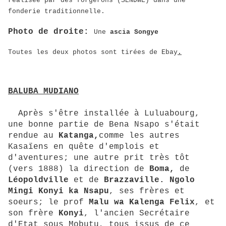
réalisée par des forgerons (SENDWE) dans une
fonderie traditionnelle.
Photo de droite:
Une
ascia Songye
Toutes les deux photos sont tirées de Ebay
.
BALUBA MUDIANO
Après s'être installée à Luluabourg,
une bonne partie de Bena Nsapo s'était
rendue au
Katanga,
comme les autres
Kasaïens en quête d'emplois et
d'aventures; une autre prit très tôt
(vers 1888) la direction de
Boma,
de
Léopoldville
et de
Brazzaville.
Ngolo
Mingi
Konyi ka Nsapu
, ses frères et
soeurs; le prof
Malu wa Kalenga Felix
, et
son frère
Konyi
, l'ancien Secrétaire
d'Etat sous Mobutu, tous issus de ce