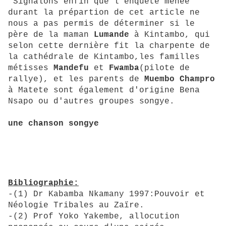
Signalons enfin que l'enquête menée
durant la prépartion de cet article ne
nous a pas permis de déterminer si le
père de la maman
Lumande
à Kintambo, qui
selon cette dernière fit la charpente de
la cathédrale de Kintambo,les familles
métisses
Mandefu
et
Fwamba
(pilote de
rallye), et les parents de
Muembo Champro
à Matete sont également d'origine Bena
Nsapo ou d'autres groupes songye.
une chanson songye
Bibliographie:
-(1) Dr Kabamba Nkamany 1997:Pouvoir et
Néologie Tribales au Zaïre.
-(2) Prof Yoko Yakembe, allocution