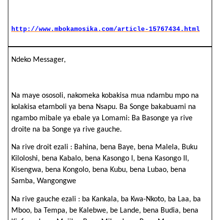
http://www.mbokamosika.com/article-15767434.html
Ndeko Messager,
Na maye ososoli, nakomeka kobakisa mua ndambu mpo na
kolakisa etamboli ya bena Nsapu. Ba Songe bakabuami na
ngambo mibale ya ebale ya Lomami: Ba Basonge ya rive
droite na ba Songe ya rive gauche.
Na rive droit ezali : Bahina, bena Baye, bena Malela, Buku
Kiloloshi, bena Kabalo, bena Kasongo I, bena Kasongo II,
Kisengwa, bena Kongolo, bena Kubu, bena Lubao, bena
Samba, Wangongwe
Na rive gauche ezali : ba Kankala, ba Kwa-Nkoto, ba Laa, ba
Mboo, ba Tempa, be Kalebwe, be Lande, bena Budia, bena