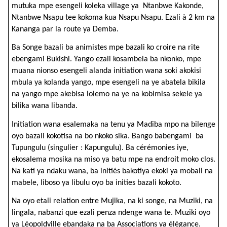
mutuka mpe esengeli koleka village ya Ntanbwe Kakonde,
Ntanbwe Nsapu tee kokoma kua Nsapu Nsapu. Ezali à 2 km na
Kananga par la route ya Demba.
Ba Songe bazali ba animistes mpe bazali ko croire na rite
ebengami Bukishi. Yango ezali kosambela ba nkonko, mpe
muana nionso esengeli alanda initiation wana soki akokisi
mbula ya kolanda yango, mpe esengeli na ye abatela bikila
na yango mpe akebisa lolemo na ye na kobimisa sekele ya
bilika wana libanda.
Initiation wana esalemaka na tenu ya Madiba mpo na bilenge
oyo bazali kokotisa na bo nkoko sika. Bango babengami ba
Tupungulu (singulier : Kapungulu). Ba cérémonies iye,
ekosalema mosika na miso ya batu mpe na endroit moko clos.
Na kati ya ndaku wana, ba initiés bakotiya ekoki ya mobali na
mabele, liboso ya libulu oyo ba inities bazali kokoto.
Na oyo etali relation entre Mujika, na ki songe, na Muziki, na
lingala, nabanzi que ezali penza ndenge wana te. Muziki oyo
ya Léopoldville ebandaka na ba Associations ya élégance.