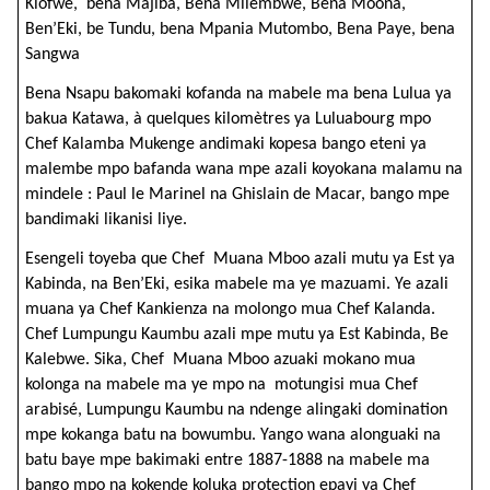
Kiofwe, bena Majiba, Bena Milembwe, Bena Moona,
Ben’Eki, be Tundu, bena Mpania Mutombo, Bena Paye, bena
Sangwa
Bena Nsapu bakomaki kofanda na mabele ma bena Lulua ya
bakua Katawa, à quelques kilomètres ya Luluabourg mpo
Chef Kalamba Mukenge andimaki kopesa bango eteni ya
malembe mpo bafanda wana mpe azali koyokana malamu na
mindele : Paul le Marinel na Ghislain de Macar, bango mpe
bandimaki likanisi liye.
Esengeli toyeba que Chef Muana Mboo azali mutu ya Est ya
Kabinda, na Ben’Eki, esika mabele ma ye mazuami. Ye azali
muana ya Chef Kankienza na molongo mua Chef Kalanda.
Chef Lumpungu Kaumbu azali mpe mutu ya Est Kabinda, Be
Kalebwe. Sika, Chef Muana Mboo azuaki mokano mua
kolonga na mabele ma ye mpo na motungisi mua Chef
arabisé, Lumpungu Kaumbu na ndenge alingaki domination
mpe kokanga batu na bowumbu. Yango wana alonguaki na
batu baye mpe bakimaki entre 1887-1888 na mabele ma
bango mpo na kokende koluka protection epayi ya Chef