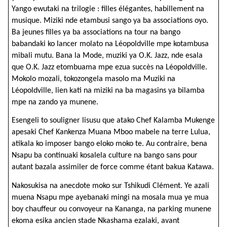
Yango ewutaki na trilogie : filles élégantes, habillement na
musique. Miziki nde etambusi sango ya ba associations oyo.
Ba jeunes filles ya ba associations na tour na bango
babandaki ko lancer molato na Léopoldville mpe kotambusa
mibali mutu. Bana la Mode, muziki ya O.K. Jazz, nde esala
que O.K. Jazz etombuama mpe ezua succès na Léopoldville.
Mokolo mozali, tokozongela masolo ma Muziki na
Léopoldville, lien kati na miziki na ba magasins ya bilamba
mpe na zando ya munene.
Esengeli to souligner lisusu que atako Chef Kalamba Mukenge
apesaki Chef Kankenza Muana Mboo mabele na terre Lulua,
atikala ko imposer bango eloko moko te. Au contraire, bena
Nsapu ba continuaki kosalela culture na bango sans pour
autant bazala assimiler de force comme étant bakua Katawa.
Nakosukisa na anecdote moko sur Tshikudi Clément. Ye azali
muena Nsapu mpe ayebanaki mingi na mosala mua ye mua
boy chauffeur ou convoyeur na Kananga, na parking munene
ekoma esika ancien stade Nkashama ezalaki, avant