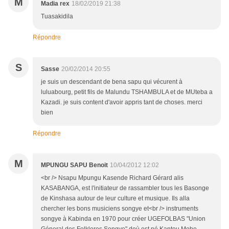
M
Madia rex
18/02/2019 21:38
Tuasakidila
Répondre
S
Sasse
20/02/2014 20:55
je suis un descendant de bena sapu qui vécurent à
luluabourg, petit fils de Malundu TSHAMBULA et de MUteba a
Kazadi. je suis content d'avoir appris tant de choses. merci
bien
Répondre
M
MPUNGU SAPU Benoit
10/04/2012 12:02
<br /> Nsapu Mpungu Kasende Richard Gérard alis
KASABANGA, est l'initiateur de rassambler tous les Basonge
de Kinshasa autour de leur culture et musique. Ils alla
chercher les bons musiciens songye et<br /> instruments
songye à Kabinda en 1970 pour créer UGEFOLBAS "Union