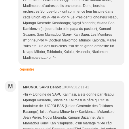
Géneral des Folklores Songye" doù est né Kantou Mobe,
Madimba et d'autres petits orchestres. Donc, tous les
orchestres Songye<br /> ont commencé leur histoire dans
cette union.<br /> <br /> <br /> Le Président Fondateur Nsapu
Mpungu Kasende Kasabanga; Ngoyi Mpanda; Muana Boo
Kankienza (le journaliste et le papa du pasteur); Kamani
Suzane; Sam Mamadou Nkonyi Kan Sapu; Les Membres
d'honneur<br /> Docteur Makombo, Muimbi Kalonda, Maitre
Yoko etc.. Un des musiciens issu de ce grand orchestre fut
Nsapu Milobo, Tshiobola, Kalulu, Nvuanda, Nkolomoni,
Madimba etc....<br />
Répondre
M
MPUNGU SAPU Benoit
10/04/2012 11:42
<br /> L'origine de SAPU Kalimasi, a été donné par Nsapu
Mpungu Kasende, l'oncle de Kalimasi le père qui fut le
fondateur de l'UGFOLBAS (Union Générale des Folklores
Basonge), lui et Muana Mboa<br /> Kankienza, Mukonkole
Jean Pierre, Ngoyi Mpanda, Kamani Suzanne, Sam
Mamadou Konyi Kan Nsapu(issu d'un mariage mixte càd