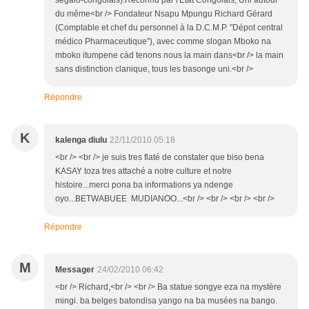
segalo-congolais).Reconnu par l'Etat Congolais, Uni autour
du même<br /> Fondateur Nsapu Mpungu Richard Gérard
(Comptable et chef du personnel à la D.C.M.P. "Dépot central
médico Pharmaceutique"), avec comme slogan Mboko na
mboko itumpene càd tenons nous la main dans<br /> la main
sans distinction clanique, tous les basonge uni.<br />
Répondre
K
kalenga diulu
22/11/2010 05:18
<br /> <br /> je suis tres flaté de constater que biso bena
KASAY toza tres attaché a notre culture et notre
histoire...merci pona ba informations ya ndenge
oyo...BETWABUEE MUDIANOO...<br /> <br /> <br /> <br />
Répondre
M
Messager
24/02/2010 06:42
<br /> Richard,<br /> <br /> Ba statue songye eza na mystère
mingi. ba belges batondisa yango na ba musées na bango.