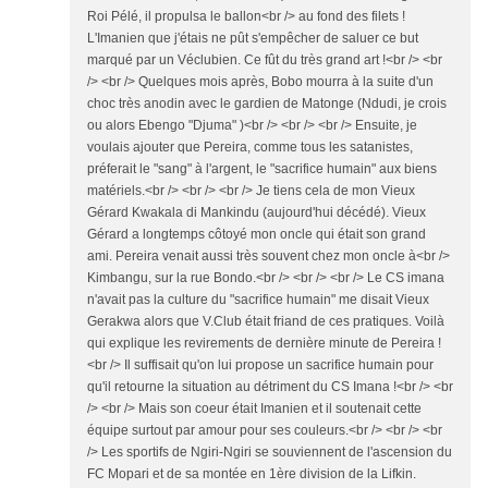
Roi Pélé, il propulsa le ballon<br /> au fond des filets !
L'Imanien que j'étais ne pût s'empêcher de saluer ce but
marqué par un Véclubien. Ce fût du très grand art !<br /> <br
/> <br /> Quelques mois après, Bobo mourra à la suite d'un
choc très anodin avec le gardien de Matonge (Ndudi, je crois
ou alors Ebengo "Djuma" )<br /> <br /> <br /> Ensuite, je
voulais ajouter que Pereira, comme tous les satanistes,
préferait le "sang" à l'argent, le "sacrifice humain" aux biens
matériels.<br /> <br /> <br /> Je tiens cela de mon Vieux
Gérard Kwakala di Mankindu (aujourd'hui décédé). Vieux
Gérard a longtemps côtoyé mon oncle qui était son grand
ami. Pereira venait aussi très souvent chez mon oncle à<br />
Kimbangu, sur la rue Bondo.<br /> <br /> <br /> Le CS imana
n'avait pas la culture du "sacrifice humain" me disait Vieux
Gerakwa alors que V.Club était friand de ces pratiques. Voilà
qui explique les revirements de dernière minute de Pereira !
<br /> Il suffisait qu'on lui propose un sacrifice humain pour
qu'il retourne la situation au détriment du CS Imana !<br /> <br
/> <br /> Mais son coeur était Imanien et il soutenait cette
équipe surtout par amour pour ses couleurs.<br /> <br /> <br
/> Les sportifs de Ngiri-Ngiri se souviennent de l'ascension du
FC Mopari et de sa montée en 1ère division de la Lifkin.