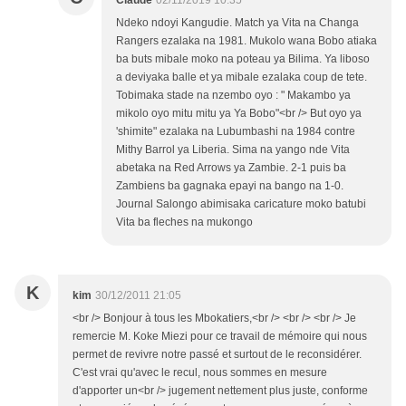
Claude
02/11/2019 10:35
Ndeko ndoyi Kangudie. Match ya Vita na Changa
Rangers ezalaka na 1981. Mukolo wana Bobo atiaka
ba buts mibale moko na poteau ya Bilima. Ya liboso
a deviyaka balle et ya mibale ezalaka coup de tete.
Tobimaka stade na nzembo oyo : " Makambo ya
mikolo oyo mitu mitu ya Ya Bobo"<br /> But oyo ya
'shimite" ezalaka na Lubumbashi na 1984 contre
Mithy Barrol ya Liberia. Sima na yango nde Vita
abetaka na Red Arrows ya Zambie. 2-1 puis ba
Zambiens ba gagnaka epayi na bango na 1-0.
Journal Salongo abimisaka caricature moko batubi
Vita ba fleches na mukongo
K
kim
30/12/2011 21:05
<br /> Bonjour à tous les Mbokatiers,<br /> <br /> <br /> Je
remercie M. Koke Miezi pour ce travail de mémoire qui nous
permet de revivre notre passé et surtout de le reconsidérer.
C'est vrai qu'avec le recul, nous sommes en mesure
d'apporter un<br /> jugement nettement plus juste, conforme