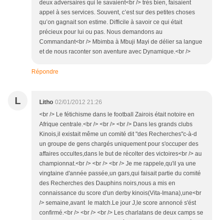
deux adversaires qui le savaient<br /> très bien, faisaient
appel à ses services. Souvent, c’est sur des petites choses
qu’on gagnait son estime. Difficile à savoir ce qui était
précieux pour lui ou pas. Nous demandons au
Commandant<br /> Mbimba à Mbuji Mayi de délier sa langue
et de nous raconter son aventure avec Dynamique.<br />
Répondre
L
Litho
02/01/2012 21:26
<br /> Le fétichisme dans le football Zairois était notoire en
Afrique centrale.<br /> <br /> <br /> Dans les grands clubs
Kinois,il existait même un comité dit "des Recherches"c-à-d
un groupe de gens chargés uniquement pour s'occuper des
affaires occultes,dans le but de récolter des victoires<br /> au
championnat.<br /> <br /> <br /> Je me rappele,qu'il ya une
vingtaine d'année passée,un gars,qui faisait partie du comité
des Recherches des Dauphins noirs,nous a mis en
connaissance du score d'un derby kinois(Vita-Imana),une<br
/> semaine,avant le match.Le jour J,le score annoncé s'ést
confirmé.<br /> <br /> <br /> Les charlatans de deux camps se