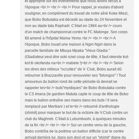
et approprié sur les événements que nous avons vécus à
l'époque.<br /> <br /> <br /> Pour rappel, je voulais d'abord
souligner, en complément du travail de notre aîné Koke Miezi,
que Bobo Bobutaka est décedé au stade du 24 Novembre et
non au stade tata Raphaël. C'était en 1984 au<br /> cours
d'un match de championnat contre le FC Matonge. Son corps
fût amené à l'hôpital Mama-Yemo.<br /> <br /> <br /> A
l'époque, Bobo louait une maison à Ngiri-Ngiri dans la
parcelle familiale de Mbuya Mpaka "Vieux Gladia "
(Gladiateur;veut dire soki ozwi coup de tête, il faut okende kot-
kot tii okofanda na<br /> mabele !)<br /> <br /> <br /> Selon
les dires des milieux "occultes" de V. Club, Bobo aurait dû
retourner à Brazzaville pour renouveler ses "bilongos" ! Tout
amoureux du ballon rond de cette période-là devrait se
rappeler les<br /> buts"mystiques" de Bobo Bobutaka contre
le CS Imana (le gardien Matuta capte le coup de tête de Bobo
mais le ballon entraîne ses mains dans les buts ! Il sera
remplacé par Merikani ) et le<br /> retourné d'anthologie
(shimit) pour marquer le but de la victoire de V.Club contre un
club du Maghreb. C'était à Lubumbashi, à quelques minutes
de la fin.<br /> <br /> <br /> Sur un centre venu de la gauche,
Bobo contrôla de la poitrine un ballon difficile (car le centre
arrivait derrière lui, dans son dos) et sur un "shimit" digne du