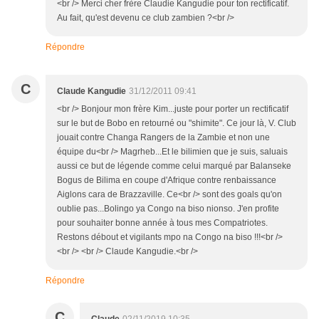
<br /> Merci cher frère Claudie Kangudie pour ton rectificatif.
Au fait, qu'est devenu ce club zambien ?<br />
Répondre
C
Claude Kangudie
31/12/2011 09:41
<br /> Bonjour mon frère Kim...juste pour porter un rectificatif
sur le but de Bobo en retourné ou "shimite". Ce jour là, V. Club
jouait contre Changa Rangers de la Zambie et non une
équipe du<br /> Magrheb...Et le bilimien que je suis, saluais
aussi ce but de légende comme celui marqué par Balanseke
Bogus de Bilima en coupe d'Afrique contre renbaissance
Aiglons cara de Brazzaville. Ce<br /> sont des goals qu'on
oublie pas...Bolingo ya Congo na biso nionso. J'en profite
pour souhaiter bonne année à tous mes Compatriotes.
Restons débout et vigilants mpo na Congo na biso !!!<br />
<br /> <br /> Claude Kangudie.<br />
Répondre
C