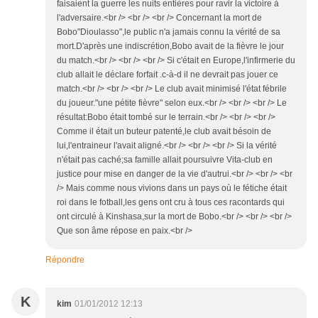
faisaient la guerre les nuits entières pour ravir la victoire à
l'adversaire.<br /> <br /> <br /> Concernant la mort de
Bobo"Dioulasso",le public n'a jamais connu la vérité de sa
mort.D'après une indiscrétion,Bobo avait de la fièvre le jour
du match.<br /> <br /> <br /> Si c'était en Europe,l'infirmerie du
club allait le déclare forfait .c-à-d il ne devrait pas jouer ce
match.<br /> <br /> <br /> Le club avait minimisé l'état fébrile
du joueur."une pétite fièvre" selon eux.<br /> <br /> <br /> Le
résultat:Bobo était tombé sur le terrain.<br /> <br /> <br />
Comme il était un buteur patenté,le club avait bésoin de
lui,l'entraineur l'avait aligné.<br /> <br /> <br /> Si la vérité
n'était pas caché;sa famille allait poursuivre Vita-club en
justice pour mise en danger de la vie d'autrui.<br /> <br /> <br
/> Mais comme nous vivions dans un pays où le fétiche était
roi dans le fotball,les gens ont cru à tous ces racontards qui
ont circulé à Kinshasa,sur la mort de Bobo.<br /> <br /> <br />
Que son âme répose en paix.<br />
Répondre
K
kim
01/01/2012 12:13