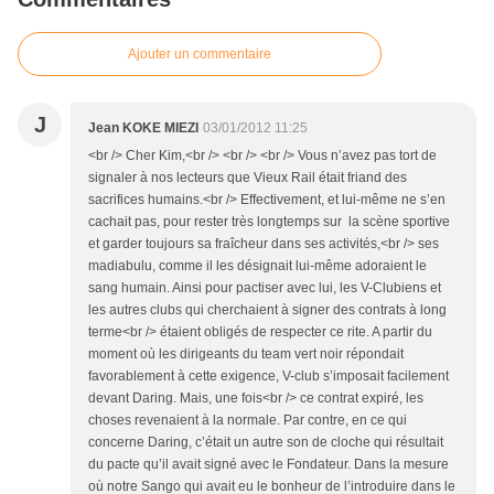
Ajouter un commentaire
J
Jean KOKE MIEZI
03/01/2012 11:25
<br /> Cher Kim,<br /> <br /> <br /> Vous n’avez pas tort de
signaler à nos lecteurs que Vieux Rail était friand des
sacrifices humains.<br /> Effectivement, et lui-même ne s’en
cachait pas, pour rester très longtemps sur la scène sportive
et garder toujours sa fraîcheur dans ses activités,<br /> ses
madiabulu, comme il les désignait lui-même adoraient le
sang humain. Ainsi pour pactiser avec lui, les V-Clubiens et
les autres clubs qui cherchaient à signer des contrats à long
terme<br /> étaient obligés de respecter ce rite. A partir du
moment où les dirigeants du team vert noir répondait
favorablement à cette exigence, V-club s’imposait facilement
devant Daring. Mais, une fois<br /> ce contrat expiré, les
choses revenaient à la normale. Par contre, en ce qui
concerne Daring, c’était un autre son de cloche qui résultait
du pacte qu’il avait signé avec le Fondateur. Dans la mesure
où notre Sango qui avait eu le bonheur de l’introduire dans le