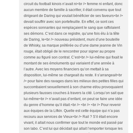
circuit du football kinois n’avait ni<br /> femme ni enfant, donc
aucun membre de famille à sacrifier, il était convenu que tout
dirigeant de Daring qui voulait bénéficier de ses faveurs<br />
devait souffrir avec son portefeuille. En effet, ce sont ces
espèces sonnantes qui remplaçaient le sang que raffolaient
ses démons. C’est dans ce registre, qu’une fois élu à la tête
de Daring, le<br /> nouveau président, muni d’une bouteille
de Whisky, sa marque préférée ou d’une dame jeanne de Vin
rouge, était obligé de le rencontrer pour signer au propre
comme au figuré son contrat. C’est<br /> lui-même qui fixait le
montant de ses émoluments qui variaient d’une année à
l’autre. Avec les moyens financiers qu’on mettait à sa
disposition, lui-même se chargeait du reste. Il s’arrangeait<br
/> pour faire des ravages dans les milieux des petites filles qui
succombaient sexuellement à son charme et/ou provoquaient
plusieurs fausses couches à travers la cité. Lorsqu’on sait que
lui-même<br /> n’avait pas d’enfant, on peut se faire une idée
du genre d’homme qu’il était.<br /> <br /> <br /> Pour revenir
aux équipes de la Lifkin. Quelle est cette équipe qui n’a pas
recouru aux services de Vieux<br /> Rail ? S’il était encore
vivant, il allait nous confirmer que tout le monde est passé par
son labo. C’est lui qui décidait qui allait l’emporter lorsque les