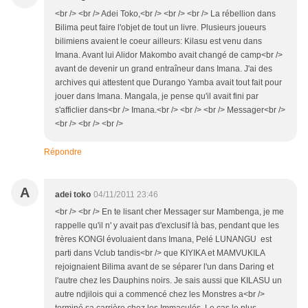
<br /> <br /> Adei Toko,<br /> <br /> <br /> La rébellion dans
Bilima peut faire l'objet de tout un livre. Plusieurs joueurs
bilimiens avaient le coeur ailleurs: Kilasu est venu dans
Imana. Avant lui Alidor Makombo avait changé de camp<br />
avant de devenir un grand entraîneur dans Imana. J'ai des
archives qui attestent que Durango Yamba avait tout fait pour
jouer dans Imana. Mangala, je pense qu'il avait fini par
s'afficlier dans<br /> Imana.<br /> <br /> <br /> Messager<br />
<br /> <br /> <br />
Répondre
A
adei toko
04/11/2011 23:46
<br /> <br /> En te lisant cher Messager sur Mambenga, je me
rappelle qu'il n' y avait pas d'exclusif là bas, pendant que les
frères KONGI évoluaient dans Imana, Pelé LUNANGU est
parti dans Vclub tandis<br /> que KIYIKA et MAMVUKILA
rejoignaient Bilima avant de se séparer l'un dans Daring et
l'autre chez les Dauphins noirs. Je sais aussi que KILASU un
autre ndjilois qui a commencé chez les Monstres a<br />
terminé sa carrière chez les Immaculés. Le cas le plus