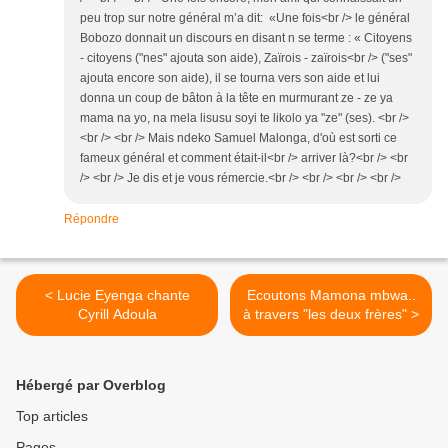
peu trop sur notre général m’a dit: «Une fois<br /> le général
Bobozo donnait un discours en disant n se terme : « Citoyens
- citoyens ("nes" ajouta son aide), Zaïrois - zaïrois<br /> ("ses"
ajouta encore son aide), il se tourna vers son aide et lui
donna un coup de bâton à la tête en murmurant ze - ze ya
mama na yo, na mela lisusu soyi te likolo ya "ze" (ses). <br />
<br /> <br /> Mais ndeko Samuel Malonga, d'où est sorti ce
fameux général et comment était-il<br /> arriver là?<br /> <br
/> <br /> Je dis et je vous rémercie.<br /> <br /> <br /> <br />
Répondre
< Lucie Eyenga chante
Ecoutons Mamona mbwa..
Cyrill Adoula
à travers "les deux frères" >
Hébergé par Overblog
Top articles
Pages