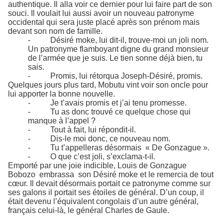
authentique. Il alla voir ce dernier pour lui faire part de son
souci. Il voulait lui aussi avoir un nouveau patronyme
occidental qui sera juste placé après son prénom mais
devant son nom de famille.
-
Désiré moke, lui dit-il, trouve-moi un joli nom.
Un patronyme flamboyant digne du grand monsieur
de l’armée que je suis. Le tien sonne déjà bien, tu
sais.
-
Promis, lui rétorqua Joseph-Désiré, promis.
Quelques jours plus tard, Mobutu vint voir son oncle pour
lui apporter la bonne nouvelle.
-
Je t’avais promis et j’ai tenu promesse.
-
Tu as donc trouvé ce quelque chose qui
manque à l’appel ?
-
Tout à fait, lui répondit-il.
-
Dis-le moi donc, ce nouveau nom.
-
Tu t’appelleras désormais « De Gonzague ».
-
O que c’est joli, s’exclama-t-il.
Emporté par une joie indicible, Louis de Gonzague
Bobozo embrassa son Désiré moke et le remercia de tout
cœur. Il devait désormais portait ce patronyme comme sur
ses galons il portait ses étoiles de général. D’un coup, il
était devenu l’équivalent congolais d’un autre général,
français celui-là, le général Charles de Gaule.