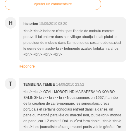
Ajouter un commentaire
H
historien
15/09/2010 08:20
<br /> <br /> bobozo n'etait pas l'oncle de mobutu.comme
preuve,il fut enterre dans son village abudja.il etait plutot le
protecteur de mobutu dans l'armee.toutes ces anecdotes.c'est
le genre de masolo<br /> belmondo azalaki koluka niarchos.
<br /> <br /> <br /> <br />
Répondre
T
TEMBE NA TEMBE
14/09/2010 23:52
<br /> <br /> OZALI MOBOTI, NDIMA BAPESA YO KOMBO
BALINGI<br /> <br /> <br /> Nous sommes en 1967, l´année
de la création de zaire-monnaie, les sénégalais, grecs,
portugais et certains congolais entrent dans la danse, on
parle du marché parallèle ou marché noir, tout le<br /> monde
en parle, car 1 Z valait 2 Dol us, c´est formidable...<br /> <br />
<br /> Les journalistes étrangers sont partis voir le général De