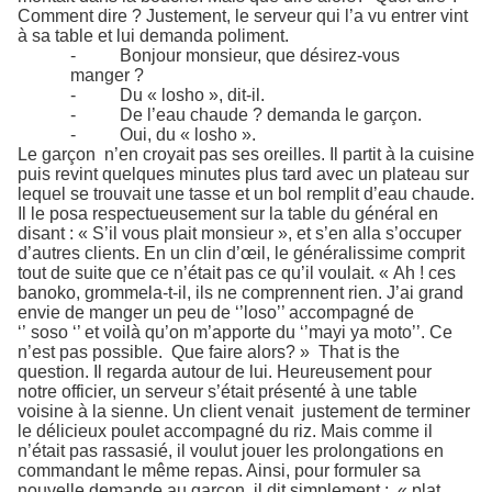
Comment dire ? Justement, le serveur qui l’a vu entrer vint
à sa table et lui demanda poliment.
-
Bonjour monsieur, que désirez-vous
manger ?
-
Du « losho », dit-il.
-
De l’eau chaude ? demanda le garçon.
-
Oui, du « losho ».
Le garçon n’en croyait pas ses oreilles. Il partit à la cuisine
puis revint quelques minutes plus tard avec un plateau sur
lequel se trouvait une tasse et un bol remplit d’eau chaude.
Il le posa respectueusement sur la table du général en
disant : « S’il vous plait monsieur », et s’en alla s’occuper
d’autres clients. En un clin d’œil, le généralissime comprit
tout de suite que ce n’était pas ce qu’il voulait. « Ah ! ces
banoko, grommela-t-il, ils ne comprennent rien. J’ai grand
envie de manger un peu de ‘’loso’’ accompagné de
‘’ soso ‘’ et voilà qu’on m’apporte du ‘’mayi ya moto’’. Ce
n’est pas possible. Que faire alors? » That is the
question. Il regarda autour de lui. Heureusement pour
notre officier, un serveur s’était présenté à une table
voisine à la sienne. Un client venait justement de terminer
le délicieux poulet accompagné du riz. Mais comme il
n’était pas rassasié, il voulut jouer les prolongations en
commandant le même repas. Ainsi, pour formuler sa
nouvelle demande au garçon, il dit simplement : « plat