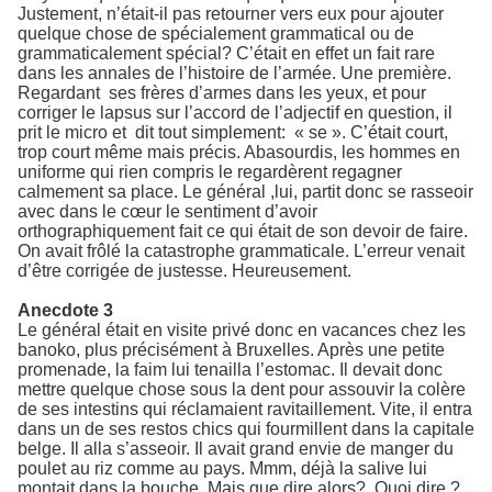
Justement, n’était-il pas retourner vers eux pour ajouter
quelque chose de spécialement grammatical ou de
grammaticalement spécial? C’était en effet un fait rare
dans les annales de l’histoire de l’armée. Une première.
Regardant ses frères d’armes dans les yeux, et pour
corriger le lapsus sur l’accord de l’adjectif en question, il
prit le micro et dit tout simplement: « se ». C’était court,
trop court même mais précis. Abasourdis, les hommes en
uniforme qui rien compris le regardèrent regagner
calmement sa place. Le général ,lui, partit donc se rasseoir
avec dans le cœur le sentiment d’avoir
orthographiquement fait ce qui était de son devoir de faire.
On avait frôlé la catastrophe grammaticale. L’erreur venait
d’être corrigée de justesse. Heureusement.
Anecdote 3
Le général était en visite privé donc en vacances chez les
banoko, plus précisément à Bruxelles. Après une petite
promenade, la faim lui tenailla l’estomac. Il devait donc
mettre quelque chose sous la dent pour assouvir la colère
de ses intestins qui réclamaient ravitaillement. Vite, il entra
dans un de ses restos chics qui fourmillent dans la capitale
belge. Il alla s’asseoir. Il avait grand envie de manger du
poulet au riz comme au pays. Mmm, déjà la salive lui
montait dans la bouche. Mais que dire alors? Quoi dire ?