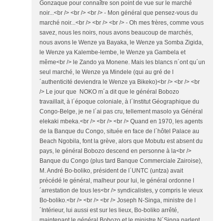
Gonzaque pour connaître son point de vue sur le marché
noir...<br /> <br /> <br /> - Mon général que pensez-vous du
marché noir...<br /> <br /> <br /> - Oh mes frères, comme vous
savez, nous les noirs, nous avons beaucoup de marchés,
nous avons le Wenze ya Bayaka, le Wenze ya Somba Zigida,
le Wenze ya Kalembe-lembe, le Wenze ya Gambela et
même<br /> le Zando ya Monene. Mais les blancs n´ont qu´un
seul marché, le Wenze ya Mindele (qui au gré de l
´authenticité deviendra le Wenze ya Bikeko)<br /> <br /> <br
/> Le jour que NOKO m´a dit que le général Bobozo
travaillait, à l´époque coloniale, à l´Institut Géographique du
Congo-Belge, je ne l´ai pas cru, tellement masolo ya Général
elekaki mbeka.<br /> <br /> <br /> Quand en 1970, les agents
de la Banque du Congo, située en face de l´hôtel Palace au
Beach Ngobila, font la grève, alors que Mobutu est absent du
pays, le général Bobozo descend en personne à la<br />
Banque du Congo (plus tard Banque Commerciale Zairoise),
M. André Bo-boliko, président de l´UNTC (untza) avait
précédé le général, malheur pour lui, le général ordonne l
´arrestation de tous les<br /> syndicalistes, y compris le vieux
Bo-boliko.<br /> <br /> <br /> Joseph N-Singa, ministre de l
´Intérieur, lui aussi est sur les lieux, Bo-boliko arrêté,
maintenant le général Bobozo et le ministre N´Singa parlent