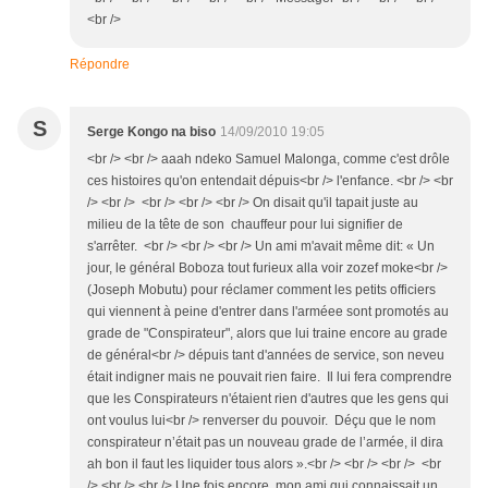
<br />
Répondre
S
Serge Kongo na biso
14/09/2010 19:05
<br /> <br /> aaah ndeko Samuel Malonga, comme c'est drôle
ces histoires qu'on entendait dépuis<br /> l'enfance. <br /> <br
/> <br /> <br /> <br /> <br /> On disait qu'il tapait juste au
milieu de la tête de son chauffeur pour lui signifier de
s'arrêter. <br /> <br /> <br /> Un ami m'avait même dit: « Un
jour, le général Boboza tout furieux alla voir zozef moke<br />
(Joseph Mobutu) pour réclamer comment les petits officiers
qui viennent à peine d'entrer dans l'arméee sont promotés au
grade de "Conspirateur", alors que lui traine encore au grade
de général<br /> dépuis tant d'années de service, son neveu
était indigner mais ne pouvait rien faire. Il lui fera comprendre
que les Conspirateurs n'étaient rien d'autres que les gens qui
ont voulus lui<br /> renverser du pouvoir. Déçu que le nom
conspirateur n’était pas un nouveau grade de l’armée, il dira
ah bon il faut les liquider tous alors ».<br /> <br /> <br /> <br
/> <br /> <br /> Une fois encore, mon ami qui connaissait un