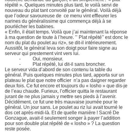
répété ». Quelques minutes plus tard, le voilà servi de
nouveau du plat tant convoité par le général. Voilà déjà
que l’odeur savoureuse de ce menu vint effleurer les
narines du généralissime qui commença déjà à se
pourlécher les babines.
« Enfin, il était temps. Voilà que j’ai maintenant la réponse
à ma question de toute à l’heure. ’’ Plat répété’’ est donc le
nom du plat du poulet au riz», se dit-il intérieurement.
Aussitôt, le général leva son doigt pour faire signe au
serveur qui prestement vint vers lui.
-
Oui, monsieur.
-
Plat répété, lui dit-il sans broncher.
Le serveur vida d’abord de son contenu la table du
général. Puis quelques minutes plus tard, apporta sur un
plateau le plat que notre officier n’a pas daigner regarder
deux fois. Ce fut encore et toujours du « losho » que dis-je
de l’eau chaude. Furieux, l’officier quitta le restaurant
jurant de ne plus jamais y mettre ses pieds à l’avenir.
Décidément, ce fut une très mauvaise journée pour le
général. Un jour sans. Le poulet au riz lui avait tourné le
dos cet après-midi-là. Et de quelle manière ! Sacré De
Gonzague, avait-il seulement songer à payer l’addition
pour son double plat répété de « losho » ? La question
reste posée.