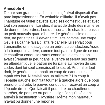
Anecdote 4
De par son grade et sa fonction, le général disposait d’un
parc impressionnant. En véritable militaire, il n’avait pas
l’habitude de tailler bavette avec ses domestiques et avec
tout son personnel. En plus, il avait de drôle des manières
de donner des ordres. Lorsqu’il sortait, le chauffeur passait
un petit mauvais quart d’heure. Le généralissime ne disait
rien, ne parlait pas. Il devenait muette comme une carpe.
Seule sa canne faisait l’affaire car elle lui servait pour
transmettre un message ou un ordre au conducteur. Assis
à la banquette arrière, comme tout patron digne de ce nom,
le chauffeur conduisait sans connaître la destination. Il
avait sûrement la peur dans le ventre et serrait ses dents
en attendant que le patron ne lui parle au moyen de ces
codes dont lui seul connaissait le secret. Pour aller tout
droit, le général lui donnait un coup de canne sur la tête. Il
tapait très fort. N’était-il pas un militaire ? Un coup à
l’épaule gauche signifiait tourner à gauche alors que pour
prendre la droite, le pauvre conducteur recevait un coup à
l’épaule droite. Que faisait-il pour dire au chauffeur de
s’arrêter, de parquer ou pour lui signifier qu’ils étaient
arrivés à destination ? Mystère ! Même mon narrateur
n’avait pu donner une réponse.