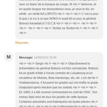
avec un blanc de la banque du congo, M.<br /> Vanhove, et
en quelle langue me demanderiez-vous, je vous le dis, en
vérité , en vérité NA LOPOTO.<br /> <br /> <br /> C´est ce jour-
là que j´ai cru à ce que NOKO m´avait dit un jour, le général
Bobozo travaillait à l´I.G.C.B.<br /> <br /> <br /> <br /> <br />
<br /> <br /> <br /> <br /> Tembe na Tembe<br /> <br /> <br />
<br />
Répondre
M
Messager
14/09/2010 20:06
<br /> <br /> Serge,<br /> <br /> <br /> Objectivement la
présentation du général Bobozo est très caricaturale. Bobozo
fut un gradé d'élite à l'école centrale de Luluabourg et un
encadreur de Mobutu, Bula mandungu, etc, etc. Lors de<br />
l'indépendance, il fut parmi les gradés qui ont revêtu le grade
d'adjudant après élection pae les soldats.<br /> <br /> <br />
En 1965, il a été nommé commandant en chef de l'ANC. Son
niveau était celui de tous les gradés de cette époque.
Certaines anecdotes sont frabriquées de toutes pièces.<br />
<br /> <br /> <br /> <br /> <br /> Messager<br /> <br /> <br />