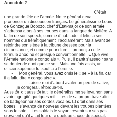
Anecdote 2
C’était
une grande fête de l’armée. Notre général devait
prononcer un discours en français. Le généralissime Louis
de Gonzague Bobozo, chef d’Etat-major de son armée
s’adressa alors à ses troupes dans la langue de Molière. A
la fin de son speech, comme d’habitude, il félicita ses
hommes qui frénétiquement l’acclamèrent. Mais avant de
rejoindre son siège à la tribune dressée pour la
circonstance, et comme pour clore, il prononça cette
formule anodine et presque conventionnelle : « Que vive
l’Armée nationale congolais ». Puis , il partit s’asseoir sans
se douter de quoi que ce soit. Mais une fois assis, un
officier supérieur lui souffla à l’oreille.
- Mon général, vous avez omis le « se » à la fin, car
il a fallu dire « congolai
se
».
-
Laisse-moi d’abord avaler un peu de salive,
je corrigerai, rétorqua-t-il.
Aussitôt dit aussitôt fait, le généralissime se leva non sans
avoir ingurgité quelques millilitres de sa propre bave afin
de badigeonner ses cordes vocales. Et droit dans ses
bottes il s’avança de nouveau devant les troupes plantées
sous le soleil. Les soldats le voyant revenir sur ses pas
croyaient qu’il allait leur dire quelque chose de spécial.