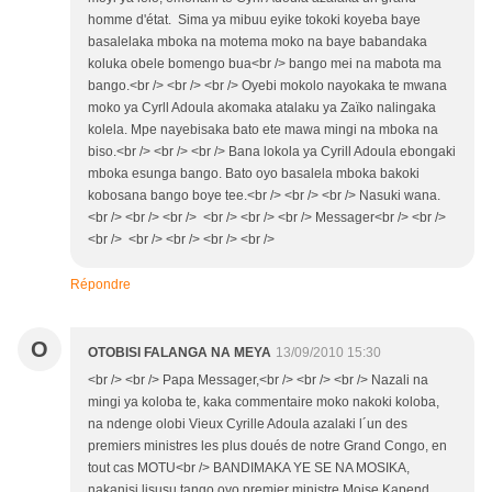
homme d'état. Sima ya mibuu eyike tokoki koyeba baye
basalelaka mboka na motema moko na baye babandaka
koluka obele bomengo bua<br /> bango mei na mabota ma
bango.<br /> <br /> <br /> Oyebi mokolo nayokaka te mwana
moko ya Cyrll Adoula akomaka atalaku ya Zaïko nalingaka
kolela. Mpe nayebisaka bato ete mawa mingi na mboka na
biso.<br /> <br /> <br /> Bana lokola ya Cyrill Adoula ebongaki
mboka esunga bango. Bato oyo basalela mboka bakoki
kobosana bango boye tee.<br /> <br /> <br /> Nasuki wana.
<br /> <br /> <br /> <br /> <br /> <br /> Messager<br /> <br />
<br /> <br /> <br /> <br /> <br />
Répondre
O
OTOBISI FALANGA NA MEYA
13/09/2010 15:30
<br /> <br /> Papa Messager,<br /> <br /> <br /> Nazali na
mingi ya koloba te, kaka commentaire moko nakoki koloba,
na ndenge olobi Vieux Cyrille Adoula azalaki l´un des
premiers ministres les plus doués de notre Grand Congo, en
tout cas MOTU<br /> BANDIMAKA YE SE NA MOSIKA,
nakanisi lisusu tango oyo premier ministre Moise Kapend