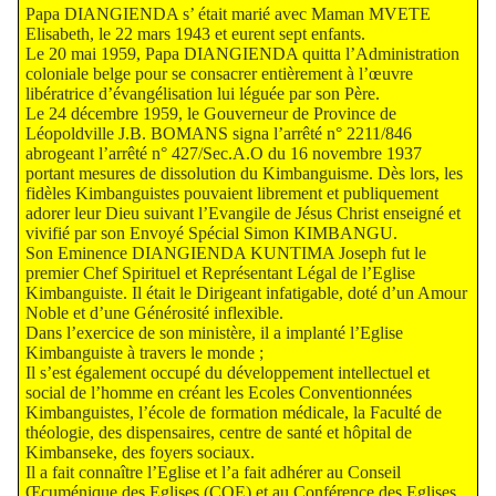
Papa DIANGIENDA s’ était marié avec Maman MVETE
Elisabeth, le 22 mars 1943 et eurent sept enfants.
Le 20 mai 1959, Papa DIANGIENDA quitta l’Administration
coloniale belge pour se consacrer entièrement à l’œuvre
libératrice d’évangélisation lui léguée par son Père.
Le 24 décembre 1959, le Gouverneur de Province de
Léopoldville J.B. BOMANS signa l’arrêté n° 2211/846
abrogeant l’arrêté n° 427/Sec.A.O du 16 novembre 1937
portant mesures de dissolution du Kimbanguisme. Dès lors, les
fidèles Kimbanguistes pouvaient librement et publiquement
adorer leur Dieu suivant l’Evangile de Jésus Christ enseigné et
vivifié par son Envoyé Spécial Simon KIMBANGU.
Son Eminence DIANGIENDA KUNTIMA Joseph fut le
premier Chef Spirituel et Représentant Légal de l’Eglise
Kimbanguiste. Il était le Dirigeant infatigable, doté d’un Amour
Noble et d’une Générosité inflexible.
Dans l’exercice de son ministère, il a implanté l’Eglise
Kimbanguiste à travers le monde ;
Il s’est également occupé du développement intellectuel et
social de l’homme en créant les Ecoles Conventionnées
Kimbanguistes, l’école de formation médicale, la Faculté de
théologie, des dispensaires, centre de santé et hôpital de
Kimbanseke, des foyers sociaux.
Il a fait connaître l’Eglise et l’a fait adhérer au Conseil
Œcuménique des Eglises (COE) et au Conférence des Eglises