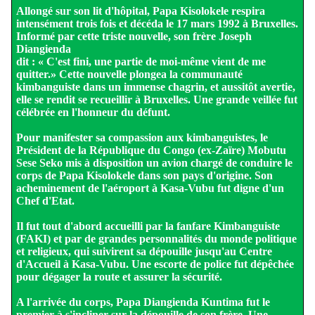
Allongé sur son lit d'hôpital, Papa Kisolokele respira
intensément trois fois et décéda le 17 mars 1992 à Bruxelles.
Informé par cette triste nouvelle, son frère Joseph
Diangienda
dit : « C'est fini, une partie de moi-même vient de me
quitter.» Cette nouvelle plongea la communauté
kimbanguiste dans un immense chagrin, et aussitôt avertie,
elle se rendit se recueillir à Bruxelles. Une grande veillée fut
célébrée en l'honneur du défunt.
Pour manifester sa compassion aux kimbanguistes, le
Président de la République du Congo (ex-Zaïre) Mobutu
Sese Seko mis à disposition un avion chargé de conduire le
corps de Papa Kisolokele dans son pays d'origine. Son
acheminement de l'aéroport à Kasa-Vubu fut digne d'un
Chef d'Etat.
Il fut tout d'abord accueilli par la fanfare Kimbanguiste
(FAKI) et par de grandes personnalités du monde politique
et religieux, qui suivirent sa dépouille jusqu'au Centre
d'Accueil à Kasa-Vubu. Une escorte de police fut dépêchée
pour dégager la route et assurer la sécurité.
A l'arrivée du corps, Papa Diangienda Kuntima fut le
premier à s'incliner sur la dépouille de son frère. Une