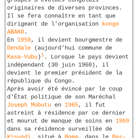
groupes d'
évolués
congolais
originaires de diverses provinces.
Il se fera connaître en tant que
dirigeant de l'organisation
kongo
ABAKO
.
En
1958
, il devient bourgmestre de
Dendale
(aujourd’hui commune de
1
Kasa-Vubu
)
. Lorsque le pays devient
indépendant (30 juin 1960), il
devient le premier président de la
république du Congo.
Après avoir été évincé par le coup
d'État politique de son Maréchal
Joseph Mobutu
en
1965
, il fut
astreint à résidence par ce dernier
et mourut de manque de soins en
1969
dans sa résidence surveillée de
Kisundi
, situé à
Boma
, dans le
Bas-