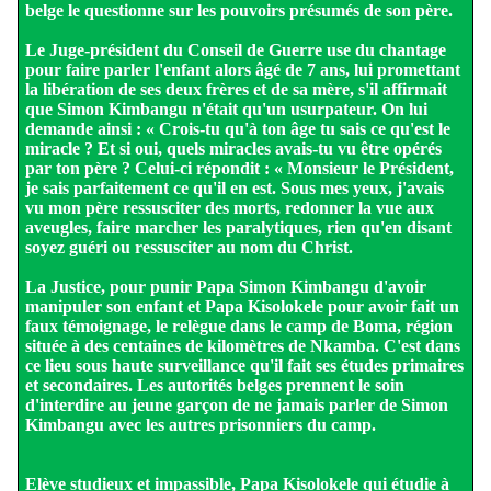
belge le questionne sur les pouvoirs présumés de son père.
Le Juge-président du Conseil de Guerre use du chantage
pour faire parler l'enfant alors âgé de 7 ans, lui promettant
la libération de ses deux frères et de sa mère, s'il affirmait
que Simon Kimbangu n'était qu'un usurpateur. On lui
demande ainsi : « Crois-tu qu'à ton âge tu sais ce qu'est le
miracle ? Et si oui, quels miracles avais-tu vu être opérés
par ton père ? Celui-ci répondit : « Monsieur le Président,
je sais parfaitement ce qu'il en est. Sous mes yeux, j'avais
vu mon père ressusciter des morts, redonner la vue aux
aveugles, faire marcher les paralytiques, rien qu'en disant
soyez guéri ou ressusciter au nom du Christ.
La Justice, pour punir Papa Simon Kimbangu d'avoir
manipuler son enfant et Papa Kisolokele pour avoir fait un
faux témoignage, le relègue dans le camp de Boma, région
située à des centaines de kilomètres de Nkamba. C'est dans
ce lieu sous haute surveillance qu'il fait ses études primaires
et secondaires. Les autorités belges prennent le soin
d'interdire au jeune garçon de ne jamais parler de Simon
Kimbangu avec les autres prisonniers du camp.
Elève studieux et impassible, Papa Kisolokele qui étudie à