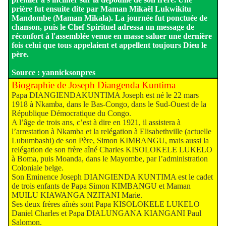
prière fut ensuite dite par Maman Mikaël Lukwikitu
Mandombe (Maman Mikala). La journée fut ponctuée de
chanson, puis le Chef Spirituel adressa un message de
réconfort à l'assemblée venue en masse saluer une dernière
fois celui que tous appelaient et appellent toujours Dieu le
père.
Source : yannicksonpres
Biographie de Joseph Diangenda Kuntima
Papa DIANGIENDAKUNTIMA Joseph est né le 22 mars
1918 à Nkamba, dans le Bas-Congo, dans le Sud-Ouest de la
République Démocratique du Congo.
A l’âge de trois ans, c’est à dire en 1921, il assistera à
l’arrestation à Nkamba et la relégation à Elisabethville (actuelle
Lubumbashi) de son Père, Simon KIMBANGU, mais aussi la
relégation de son frère aîné Charles KISOLOKELE LUKELO
à Boma, puis Moanda, dans le Mayombe, par l’administration
Coloniale belge.
Son Eminence Joseph DIANGIENDA KUNTIMA est le cadet
de trois enfants de Papa Simon KIMBANGU et Maman
MUILU KIAWANGA NZITANI Marie.
Ses deux frères aînés sont Papa KISOLOKELE LUKELO
Daniel Charles et Papa DIALUNGANA KIANGANI Paul
Salomon.