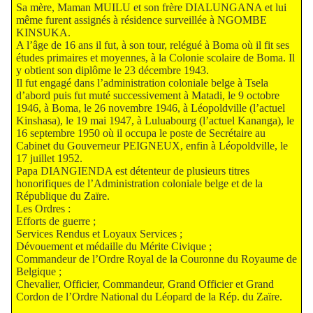
Sa mère, Maman MUILU et son frère DIALUNGANA et lui
même furent assignés à résidence surveillée à NGOMBE
KINSUKA.
A l’âge de 16 ans il fut, à son tour, relégué à Boma où il fit ses
études primaires et moyennes, à la Colonie scolaire de Boma. Il
y obtient son diplôme le 23 décembre 1943.
Il fut engagé dans l’administration coloniale belge à Tsela
d’abord puis fut muté successivement à Matadi, le 9 octobre
1946, à Boma, le 26 novembre 1946, à Léopoldville (l’actuel
Kinshasa), le 19 mai 1947, à Luluabourg (l’actuel Kananga), le
16 septembre 1950 où il occupa le poste de Secrétaire au
Cabinet du Gouverneur PEIGNEUX, enfin à Léopoldville, le
17 juillet 1952.
Papa DIANGIENDA est détenteur de plusieurs titres
honorifiques de l’Administration coloniale belge et de la
République du Zaïre.
Les Ordres :
Efforts de guerre ;
Services Rendus et Loyaux Services ;
Dévouement et médaille du Mérite Civique ;
Commandeur de l’Ordre Royal de la Couronne du Royaume de
Belgique ;
Chevalier, Officier, Commandeur, Grand Officier et Grand
Cordon de l’Ordre National du Léopard de la Rép. du Zaïre.