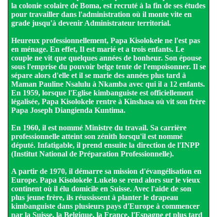
la colonie scolaire de Boma, est recruté à la fin de ses études
pour travailler dans l'administration où il monte vite en
grade jusqu'à devenir Administrateur territorial.
Heureux professionnellement, Papa Kisolokele ne l'est pas
en ménage. En effet, Il est marié et a trois enfants. Le
couple ne vit que quelques années de bonheur. Son épouse
sous l'emprise du pouvoir belge tente de l'empoisonner. Il se
sépare alors d'elle et il se marie des années plus tard à
Maman Pauline Nsalulu à Nkamba avec qui il a 12 enfants.
En 1959, lorsque l'Eglise kimbanguiste est officiellement
légalisée, Papa Kisolokele rentre à Kinshasa où vit son frère
Papa Joseph Diangienda Kuntima.
En 1960, il est nommé Ministre du travail. Sa carrière
professionnelle atteint son zénith lorsqu'il est nommé
député. Infatigable, il prend ensuite la direction de l'INPP
(Institut National de Préparation Professionnelle).
A partir de 1970, il démarre sa mission d'évangélisation en
Europe. Papa Kisolokele Lukelo se rend alors sur le vieux
continent où il élu domicile en Suisse. Avec l'aide de son
plus jeune frère, ils réussissent à planter le drapeau
kimbanguiste dans plusieurs pays d'Europe à commencer
par la Suisse, la Belgique, la France, l'Espagne et plus tard