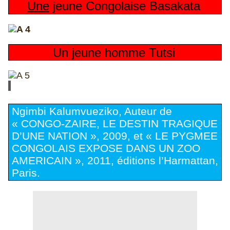
Une
jeune Congolaise Basakata
Un jeune homme Tutsi
Ngimbi Kalumvueziko, Auteur de
« CONGO-ZAIRE, LE DESTIN TRAGIQUE
D’UNE NATION », 2009, et « LE PYGMEE
CONGOLAIS EXPOSE DANS UN ZOO
AMERICAIN », 2011, éditions l’Harmattan,
Paris.