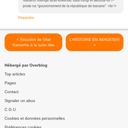
Nabanzi ndenge azali kokende, kala mingi te akozua<br />
poste na "gouvernement de la république de banane". <br />
Répondre
< Réaction de Vital
L’HISTOIRE EN IMAGES(V)
Kamerhe à la suite des
>
résultats provisoires.
Hébergé par Overblog
Top articles
Pages
Contact
Signaler un abus
C.G.U.
Cookies et données personnelles
Préférences cookies