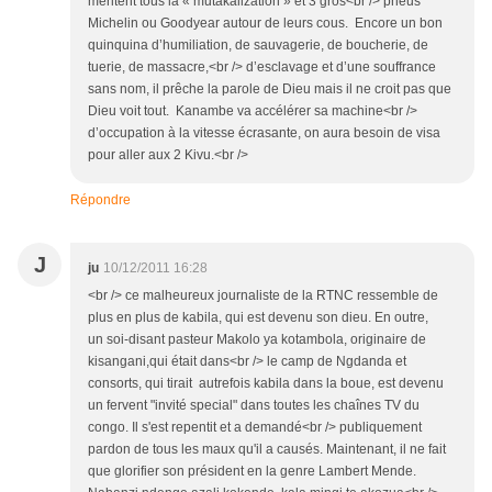
méritent tous la « mutakalization » et 3 gros<br /> pneus
Michelin ou Goodyear autour de leurs cous. Encore un bon
quinquina d’humiliation, de sauvagerie, de boucherie, de
tuerie, de massacre,<br /> d’esclavage et d’une souffrance
sans nom, il prêche la parole de Dieu mais il ne croit pas que
Dieu voit tout. Kanambe va accélérer sa machine<br />
d’occupation à la vitesse écrasante, on aura besoin de visa
pour aller aux 2 Kivu.<br />
Répondre
J
ju
10/12/2011 16:28
<br /> ce malheureux journaliste de la RTNC ressemble de
plus en plus de kabila, qui est devenu son dieu. En outre,
un soi-disant pasteur Makolo ya kotambola, originaire de
kisangani,qui était dans<br /> le camp de Ngdanda et
consorts, qui tirait autrefois kabila dans la boue, est devenu
un fervent "invité special" dans toutes les chaînes TV du
congo. Il s'est repentit et a demandé<br /> publiquement
pardon de tous les maux qu'il a causés. Maintenant, il ne fait
que glorifier son président en la genre Lambert Mende.