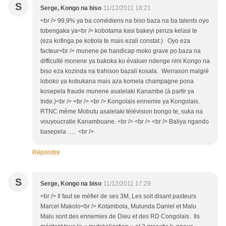
S
Serge, Kongo na biso
11/12/2011 18:21
<br /> 99,9% ya ba comédiens na biso baza na ba talents oyo
tobengaka ya<br /> kobotama kasi bakeyi penza kelasi te
(eza kofinga pe kotiola te mais ezali constat.) Oyo eza
facteur<br /> munene pe handicap moko grave po baza na
difficulté monene ya bakoka ko évaluer ndenge nini Kongo na
biso eza kozinda na trahison bazali kosala. Werrason malgré
loboko ya kobukana mais aza komela champagne pona
kosepela fraude munene asalelaki Kanambe (à partir ya
Inde.)<br /> <br /> <br /> Kongolais ennemie ya Kongolais.
RTNC même Mobutu asalelaki télévision bongo te, suka na
vouyoucratie Kanambuane. <br /> <br /> <br /> Baliya ngando
basepela …. <br />
Répondre
S
Serge, Kongo na biso
11/12/2011 17:29
<br /> Il faut se méfier de ses 3M, Les soit disant pasteurs
Marcel Makolo<br /> Kotambola, Mulunda Daniel et Malu
Malu sont des ennemies de Dieu et des RD Congolais. Ils