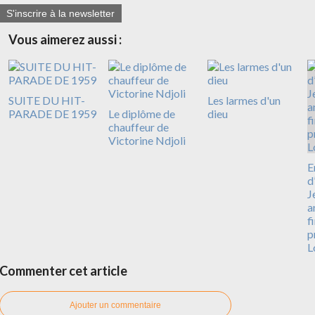
S'inscrire à la newsletter
Vous aimerez aussi :
SUITE DU HIT-
Les larmes d'un
PARADE DE 1959
Le diplôme de
dieu
chauffeur de
Victorine Ndjoli
E
d
J
a
f
p
L
Commenter cet article
Ajouter un commentaire