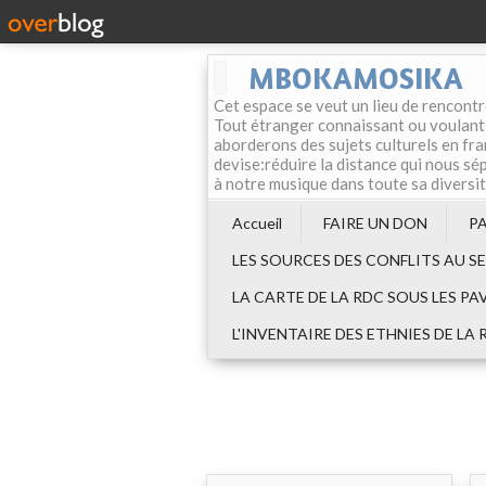
MBOKAMOSIKA
Cet espace se veut un lieu de rencontr
Tout étranger connaissant ou voulant f
aborderons des sujets culturels en fran
devise:réduire la distance qui nous sép
à notre musique dans toute sa diversi
Accueil
FAIRE UN DON
P
LES SOURCES DES CONFLITS AU S
LA CARTE DE LA RDC SOUS LES PA
L'INVENTAIRE DES ETHNIES DE LA 