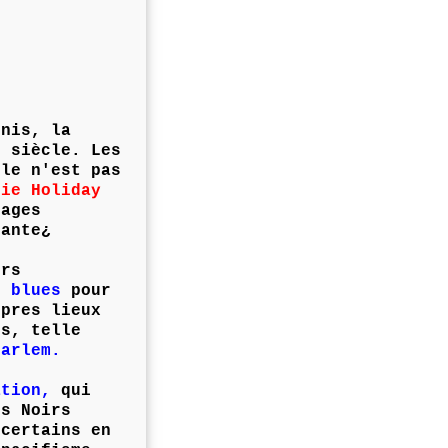
Unis, la
e siècle. Les
lle n'est pas
lie Holiday
ages
rante¿
irs
du
blues
pour
opres lieux
ts, telle
Harlem.
ation,
qui
es Noirs
 certains en