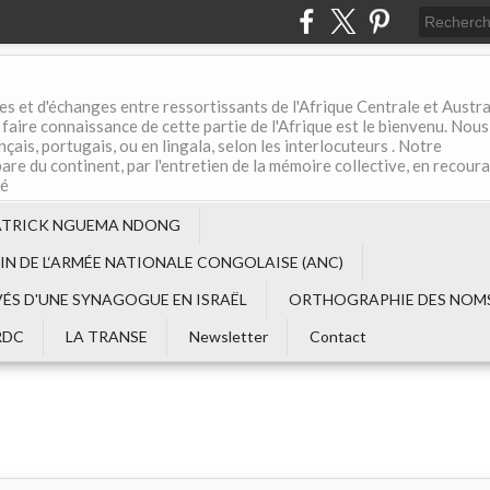
es et d'échanges entre ressortissants de l'Afrique Centrale et Austral
aire connaissance de cette partie de l'Afrique est le bienvenu. Nous
çais, portugais, ou en lingala, selon les interlocuteurs . Notre
are du continent, par l'entretien de la mémoire collective, en recour
té
ATRICK NGUEMA NDONG
EIN DE L‘ARMÉE NATIONALE CONGOLAISE (ANC)
VÉS D'UNE SYNAGOGUE EN ISRAËL
ORTHOGRAPHIE DES NOMS
RDC
LA TRANSE
Newsletter
Contact