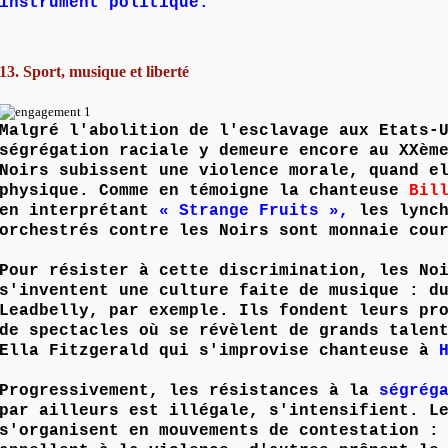
instrument politique.
13. Sport, musique et liberté
Malgré l'abolition de l'esclavage aux Etats-
ségrégation raciale y demeure encore au XXèm
Noirs subissent une violence morale, quand e
physique. Comme en témoigne la chanteuse
Bil
en interprétant
« Strange Fruits »,
les lynch
orchestrés contre les Noirs sont monnaie cou
Pour résister à cette discrimination, les No
s'inventent une culture faite de musique : 
Leadbelly, par exemple. Ils fondent leurs pr
de spectacles où se révèlent de grands talen
Ella Fitzgerald qui s'improvise chanteuse à
Progressivement, les résistances à la
ségrég
par ailleurs est illégale, s'intensifient. L
s'organisent en mouvements de contestation :