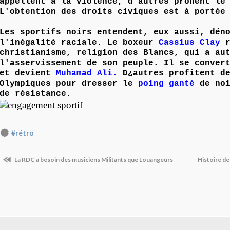
appellent à la violence, d'autres prônent le
L'obtention des droits civiques est à portée
Les sportifs noirs entendent, eux aussi, dén
l'inégalité raciale. Le boxeur
Cassius Clay
r
christianisme, religion des Blancs, qui a au
l'asservissement de son peuple. Il se conver
et devient
Muhamad Ali.
D¿autres profitent de
Olympiques pour dresser le
poing ganté
de noi
de résistance
.
#rétro
La RDC a besoin des musiciens Militants que Louangeurs
Histoire de