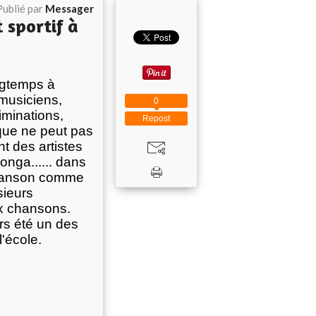
Publié par
Messager
 sportif à
ngtemps à
 musiciens,
0
riminations,
Repost
ique ne peut pas
t des artistes
nga...... dans
la chanson comme
sieurs
ux chansons.
rs été un des
l'école.