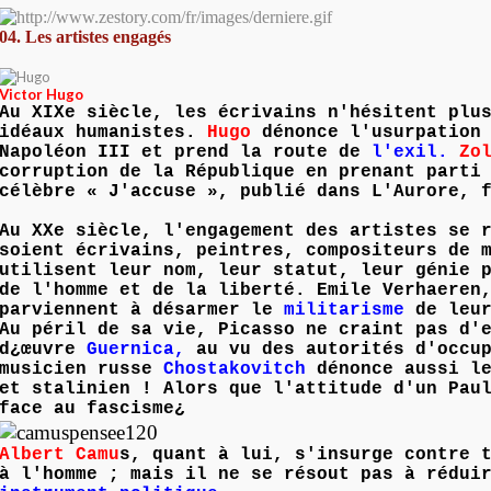
04. Les artistes engagés
Victor Hugo
Au XIXe siècle, les écrivains n'hésitent plu
idéaux humanistes.
Hugo
dénonce l'usurpation 
Napoléon III et prend la route de
l'exil.
Zo
corruption de la République en prenant parti
célèbre « J'accuse », publié dans L'Aurore, 
Au XXe siècle, l'engagement des artistes se 
soient écrivains, peintres, compositeurs de 
utilisent leur nom, leur statut, leur génie 
de l'homme et de la liberté. Emile Verhaeren
parviennent à désarmer le
militarisme
de leur
Au péril de sa vie, Picasso ne craint pas d'
d¿œuvre
Guernica,
au vu des autorités d'occup
musicien russe
Chostakovitch
dénonce aussi le
et stalinien ! Alors que l'attitude d'un Pau
face au fascisme¿
Albert Camu
s, quant à lui, s'insurge contre 
à l'homme ; mais il ne se résout pas à rédui