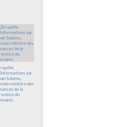
n quête
’informations sur
ean Salumu,
ncien ministre des
inances de la
rovince du
omami.