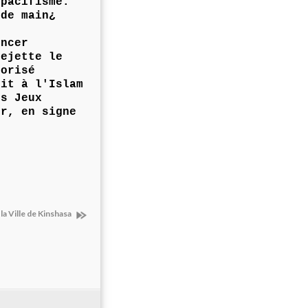
 pacifisme.
 de main¿
oncer
ejette le
torisé
tit à l'Islam
s Jeux
r, en signe
 la Ville de Kinshasa