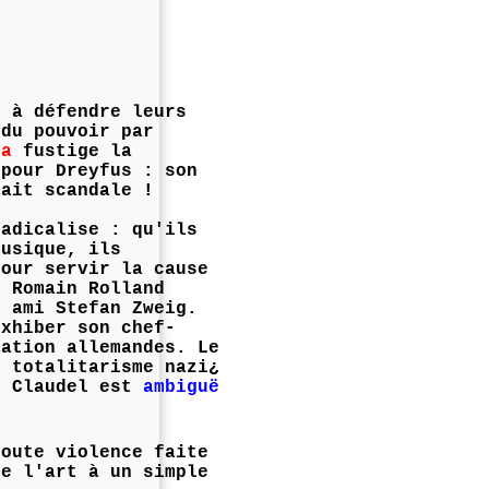
s à défendre leurs
du pouvoir par
la
fustige la
 pour Dreyfus : son
fait scandale !
radicalise : qu'ils
musique, ils
pour servir la cause
, Romain Rolland
 ami Stefan Zweig.
exhiber son chef-
ation allemandes. Le
 totalitarisme nazi¿
l Claudel est
ambiguë
toute violence faite
re l'art à un simple