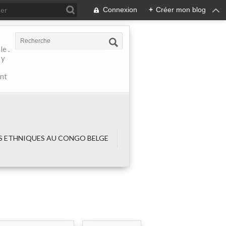
Connexion
+
Créer mon blog
e .
 y
ant
 ETHNIQUES AU CONGO BELGE